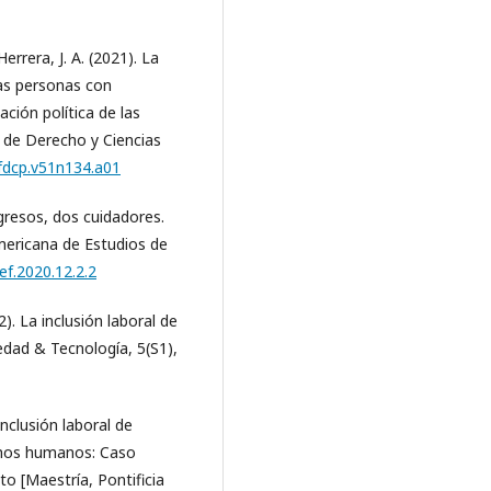
errera, J. A. (2021). La
las personas con
pación política de las
d de Derecho y Ciencias
rfdcp.v51n134.a01
ngresos, dos cuidadores.
americana de Estudios de
ef.2020.12.2.2
). La inclusión laboral de
edad & Tecnología, 5(S1),
inclusión laboral de
chos humanos: Caso
o [Maestría, Pontificia