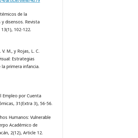
374/article/view/4079
stémicos de la
s y disensos. Revista
 13(1), 102-122.
 V. M., y Rojas, L. C.
isual: Estrategias
la primera infancia.
del Empleo por Cuenta
micas, 31(Extra 3), 56-56.
echos Humanos: Vulnerable
uerpo Académico de
án, 2(12), Article 12.