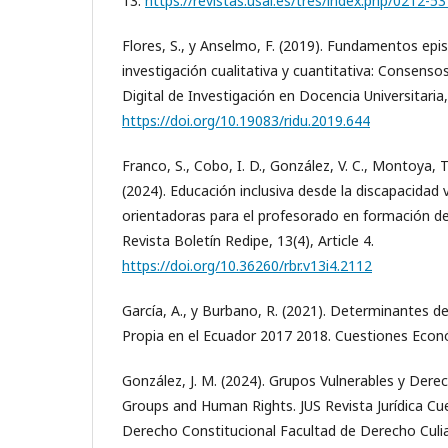
13.
https://revistas.usal.es/tres/index.php/0212-5
Flores, S., y Anselmo, F. (2019). Fundamentos epi
investigación cualitativa y cuantitativa: Consenso
Digital de Investigación en Docencia Universitaria,
https://doi.org/10.19083/ridu.2019.644
Franco, S., Cobo, I. D., González, V. C., Montoya, T.
(2024). Educación inclusiva desde la discapacidad v
orientadoras para el profesorado en formación de 
Revista Boletín Redipe, 13(4), Article 4.
https://doi.org/10.36260/rbr.v13i4.2112
García, A., y Burbano, R. (2021). Determinantes 
Propia en el Ecuador 2017 2018. Cuestiones Econó
González, J. M. (2024). Grupos Vulnerables y Der
Groups and Human Rights. JUS Revista Jurídica C
Derecho Constitucional Facultad de Derecho Culiac