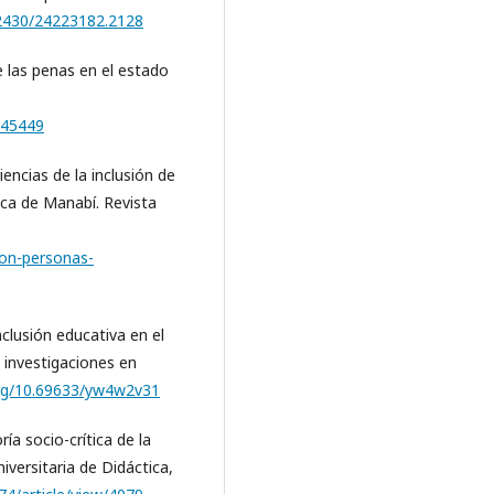
22430/24223182.2128
e las penas en el estado
/45449
encias de la inclusión de
ica de Manabí. Revista
ion-personas-
inclusión educativa en el
e investigaciones en
org/10.69633/yw4w2v31
ía socio-crítica de la
versitaria de Didáctica,