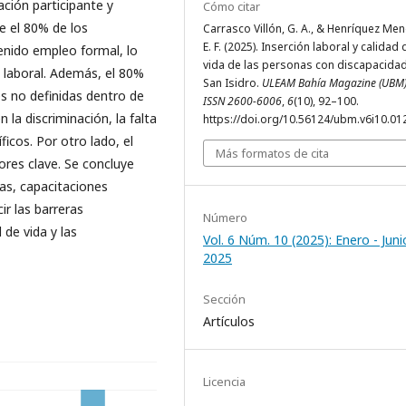
ación participante y
Cómo citar
e el 80% de los
Carrasco Villón, G. A., & Henríquez Me
E. F. (2025). Inserción laboral y calidad 
enido empleo formal, lo
vida de las personas con discapacida
o laboral. Además, el 80%
San Isidro.
ULEAM Bahía Magazine (UBM)
es no definidas dentro de
ISSN 2600-6006
,
6
(10), 92–100.
 la discriminación, la falta
https://doi.org/10.56124/ubm.v6i10.01
icos. Por otro lado, el
Más formatos de cita
dores clave. Se concluye
as, capacitaciones
ir las barreras
Número
 de vida y las
Vol. 6 Núm. 10 (2025): Enero - Juni
2025
Sección
Artículos
Licencia