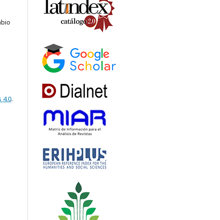
abio
 4.0
.