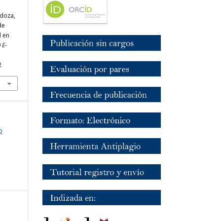
ndoza,
de
d en
 E-
2
o