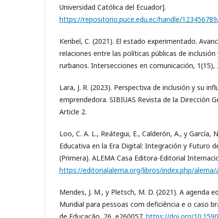
Universidad Católica del Ecuador].
https://repositorio.puce.edu.ec/handle/12345678
Kenbel, C. (2021). El estado experimentado. Avanc
relaciones entre las políticas públicas de inclusión
rurbanos. Intersecciones en comunicación, 1(15), 
Lara, J. R. (2023). Perspectiva de inclusión y su inf
emprendedora. SIBIUAS Revista de la Dirección Gen
Article 2.
Loo, C. A. L., Reátegui, E., Calderón, A., y García, 
Educativa en la Era Digital: Integración y Futuro d
(Primera). ALEMA Casa Editora-Editorial Internacio
https://editorialalema.org/libros/index.php/alema/
Mendes, J. M., y Pletsch, M. D. (2021). A agenda 
Mundial para pessoas com deficiência e o caso bras
de Educação, 26, e260057.
https://doi.org/10.1