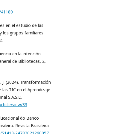
9/41180
es en el estudio de las
 y los grupos familiares
2.
luencia en la intención
eral de Bibliotecas, 2,
N. J. (2024). Transformación
e las TIC en el Aprendizaje
nal S.A.S.D.
article/view/33
educacional do Banco
ileiro. Revista Brasileira
590/S1413-24782021260057