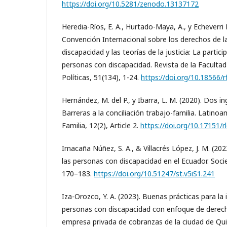
https://doi.org/10.5281/zenodo.13137172
Heredia-Ríos, E. A., Hurtado-Maya, A., y Echeverri H
Convención Internacional sobre los derechos de 
discapacidad y las teorías de la justicia: La partici
personas con discapacidad. Revista de la Faculta
Políticas, 51(134), 1-24.
https://doi.org/10.18566/
Hernández, M. del P., y Ibarra, L. M. (2020). Dos i
Barreras a la conciliación trabajo-familia. Latino
Familia, 12(2), Article 2.
https://doi.org/10.17151/rl
Imacaña Núñez, S. A., & Villacrés López, J. M. (2022
las personas con discapacidad en el Ecuador. Soci
170–183.
https://doi.org/10.51247/st.v5iS1.241
Iza-Orozco, Y. A. (2023). Buenas prácticas para la 
personas con discapacidad con enfoque de dere
empresa privada de cobranzas de la ciudad de Quit