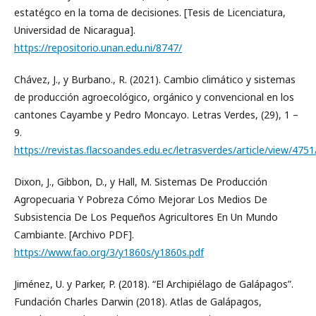
estatégco en la toma de decisiones. [Tesis de Licenciatura,
Universidad de Nicaragua].
https://repositorio.unan.edu.ni/8747/
Chávez, J., y Burbano., R. (2021). Cambio climático y sistemas
de producción agroecológico, orgánico y convencional en los
cantones Cayambe y Pedro Moncayo. Letras Verdes, (29), 1 –
9.
https://revistas.flacsoandes.edu.ec/letrasverdes/article/view/475
Dixon, J., Gibbon, D., y Hall, M. Sistemas De Producción
Agropecuaria Y Pobreza Cómo Mejorar Los Medios De
Subsistencia De Los Pequeños Agricultores En Un Mundo
Cambiante. [Archivo PDF].
https://www.fao.org/3/y1860s/y1860s.pdf
Jiménez, U. y Parker, P. (2018). “El Archipiélago de Galápagos”.
Fundación Charles Darwin (2018). Atlas de Galápagos,