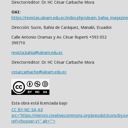
Director/editor: Dr. HC César Carbache Mora
OAI:
https://revistas.uleam.edu.ec/index.php/uleam_bahia_magazine
Dirección: Sucre, Bahía de Caráquez, Manabí, Ecuador.
Calle Antonio Oramas y Av. César Ruperti +593 052
399710
revista.bahia@uleam.edu.ec
Director/editor: Dr. HC César Carbache Mora
cesar.carbache@uleam.edu.ec
Esta obra está licenciada bajo
CC BY-NC-SA 4.0
src="https://mirrors.creativecommons.org/presskit/icons/by.sv
ref=chooser-v1" alt="">