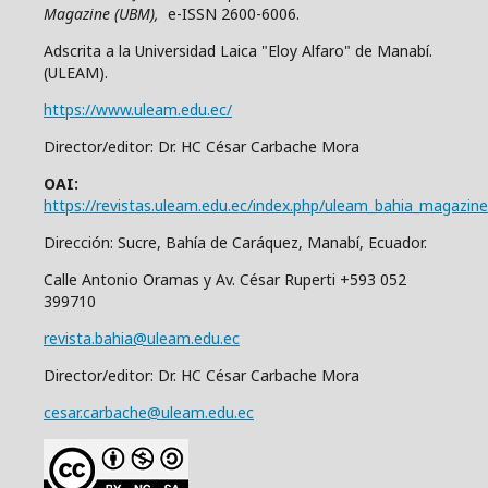
Magazine (UBM),
e-ISSN 2600-6006.
Adscrita a la Universidad Laica "Eloy Alfaro" de Manabí.
(ULEAM).
https://www.uleam.edu.ec/
Director/editor: Dr. HC César Carbache Mora
OAI:
https://revistas.uleam.edu.ec/index.php/uleam_bahia_magazine
Dirección: Sucre, Bahía de Caráquez, Manabí, Ecuador.
Calle Antonio Oramas y Av. César Ruperti +593 052
399710
revista.bahia@uleam.edu.ec
Director/editor: Dr. HC César Carbache Mora
cesar.carbache@uleam.edu.ec