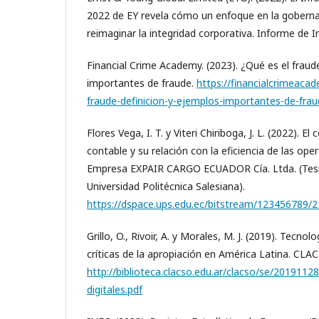
2022 de EY revela cómo un enfoque en la gobern
reimaginar la integridad corporativa. Informe de I
Financial Crime Academy. (2023). ¿Qué es el fraud
importantes de fraude.
https://financialcrimeacad
fraude-definicion-y-ejemplos-importantes-de-frau
Flores Vega, I. T. y Viteri Chiriboga, J. L. (2022). El
contable y su relación con la eficiencia de las ope
Empresa EXPAIR CARGO ECUADOR Cía. Ltda. (Tesi
Universidad Politécnica Salesiana).
https://dspace.ups.edu.ec/bitstream/123456789/
Grillo, O., Rivoir, A. y Morales, M. J. (2019). Tecnol
críticas de la apropiación en América Latina. CLA
http://biblioteca.clacso.edu.ar/clacso/se/201911
digitales.pdf