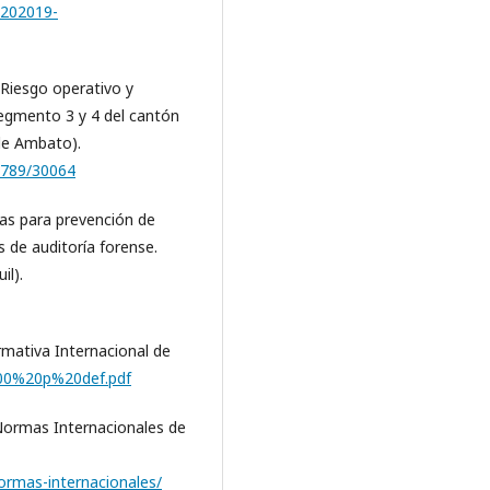
202019-
. Riesgo operativo y
segmento 3 y 4 del cantón
de Ambato).
56789/30064
egias para prevención de
s de auditoría forense.
il).
rmativa Internacional de
200%20p%20def.pdf
 Normas Internacionales de
ormas-internacionales/