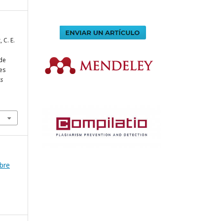
 C. E.
 de
es
ss
mbre