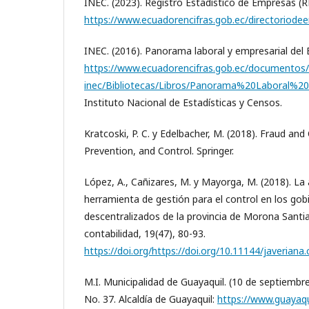
INEC. (2023). Registro Estadístico de Empresas (
https://www.ecuadorencifras.gob.ec/directoriode
INEC. (2016). Panorama laboral y empresarial del 
https://www.ecuadorencifras.gob.ec/documentos
inec/Bibliotecas/Libros/Panorama%20Laboral%202
Instituto Nacional de Estadísticas y Censos.
Kratcoski, P. C. y Edelbacher, M. (2018). Fraud an
Prevention, and Control. Springer.
López, A., Cañizares, M. y Mayorga, M. (2018). La
herramienta de gestión para el control en los g
descentralizados de la provincia de Morona Santi
contabilidad, 19(47), 80-93.
https://doi.org/https://doi.org/10.11144/javeriana
M.I. Municipalidad de Guayaquil. (10 de septiembre
No. 37. Alcaldía de Guayaquil:
https://www.guayaqu