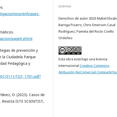
Licencia
s.
stigaciontese/enfoques-
Derechos de autor 2023 Mabel Elizab
Barriga Pizarro, Chris Emerson Casal
Rodríguez, Pamela del Rocío Coello
máticos.
Ordoñez
rupcion/page6.shtml
ategias de prevención y
e la Ciudadela Parque
Esta obra está bajo una licencia
sidad Pedagógica y
internacional
Creative Commons
Atribución-NoComercial-CompartirIgu
e/001/3111/TGT_1701.pdf?
s-Yánez, D. (2023). Casos de
e. Revista ISTE SCIENTIST,