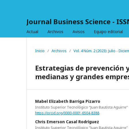
Journal Business Science - IS
Actual
Archivos
Avisos
Equipo editorial
Inicio
/
Archivos
/
Vol. 4 Núm. 2 (2023): Julio - Dici
Estrategias de prevención y
medianas y grandes empres
Mabel Elizabeth Barriga Pizarro
Instituto Superior Tecnológico “Juan Bautista Aguirre”
https://orcid.org/0000-0001-6504-8388
Chris Emerson Casal Rodríguez
Instituto Superior Tecnológico “Juan Bautista Aguirre”