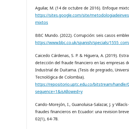
Aguilar, M. (14 de octubre de 2016). Enfoque mixto
https://sites.google.com/site/metodologiadeinve
mixtos
BBC Mundo. (2022). Corrupción: seis casos emble
https://www.bbc.co.uk/spanish/specials/1555_cor
Caicedo Cárdenas, S. P. & Higuera, A. (2019). Estr
detección del fraude financiero en las empresas d
Industrial de Duitama. (Tesis de pregrado, Univer
Tecnológica de Colombia).
https://repositorio.uptc.edu.co/bitstream/handl
sequence=1&isAllowed=y
Cando-Morejón, I., Guanoluisa-Salazar, J. y Villací
fraudes financieros en Ecuador: una revision brev
02(1), 64-78.