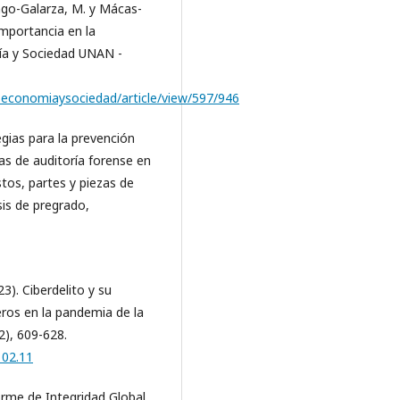
ngo-Galarza, M. y Mácas-
importancia en la
ía y Sociedad UNAN -
eseconomiaysociedad/article/view/597/946
tegias para la prevención
as de auditoría forense en
os, partes y piezas de
sis de pregrado,
3). Ciberdelito y su
eros en la pandemia de la
2), 609-628.
102.11
orme de Integridad Global