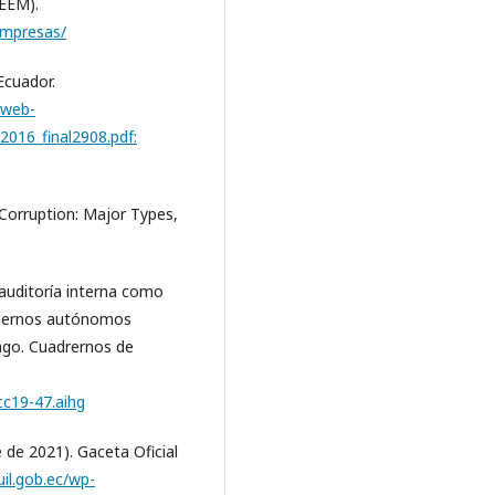
REEM).
empresas/
Ecuador.
/web-
016_final2908.pdf:
d Corruption: Major Types,
 auditoría interna como
obiernos autónomos
ago. Cuadrernos de
.cc19-47.aihg
 de 2021). Gaceta Oficial
il.gob.ec/wp-