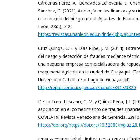
Cárdenas-Pérez, A., Benavides-Echeverría, I., Cha
Sánchez, G. (2021). Axiología en las finanzas y su 
disminución del riesgo moral. Apuntes de Econom
León, 28(2), 7-20.
https://revistas.unanleon.edu.ni/index.php/apunt
Cruz Quinga, C. E. y Díaz Pilpe, J. M. (2014). Estra
del riesgo y detección de fraudes mediante técnic
una pequeña empresa comercializadora de repuest
maquinaria agrícola en la ciudad de Guayaquil. (Te
Universidad Católica Santiago de Guaayaquil).
http://repositorio.ucsg.edu.ec/handle/3317/3320
De La Torre Lascano, C. M. y Quiroz Peña, J. I. (202
asociación en el cometimiento de fraudes financi
COVID-19. Revista Venezolana de Gerencia, 28(10
https://doi.org/https://doi.org/10.52080/rvgluz.28.
Ernst & Young Global Limited (EYG). (2022). El Inf