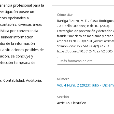
eriencia profesional para la
nvestigación posee un
Cómo citar
ntas opcionales a
Barriga Pizarro, M. E. ., Casal Rodríguez,
ontables, diversas áreas
., & Coello Ordoñez, P. del R. . (2023).
ística por conveniencia
Estrategias de prevención y detección
fraude financiero en medianas y grand
 brindar información
empresas de Guayaquil.
Journal Busine
dio de la información
Science - ISSN: 2737-615X
,
4
(2), 61–84.
 a situaciones posibles de
https://doi.org/10.56124/jbs.v4i2.0005
ación, se concluye y
Más formatos de cita
detección temprana de
Número
Contabilidad, Auditoría,
Vol. 4 Núm. 2 (2023): Julio - Dicie
Sección
Artículo Científico