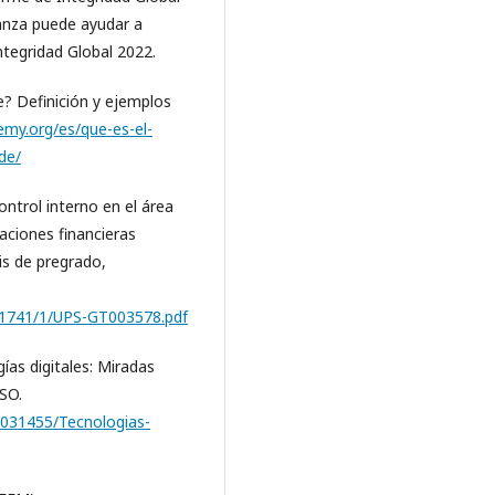
anza puede ayudar a
ntegridad Global 2022.
e? Definición y ejemplos
emy.org/es/que-es-el-
de/
 control interno en el área
raciones financieras
s de pregrado,
21741/1/UPS-GT003578.pdf
ogías digitales: Miradas
CSO.
28031455/Tecnologias-