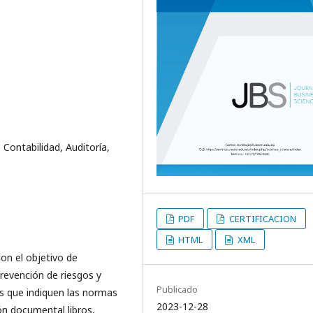
ontabilidad, Auditoría,
PDF
CERTIFICACION
HTML
XML
con el objetivo de
prevención de riesgos y
Publicado
as que indiquen las normas
2023-12-28
ión documental libros,