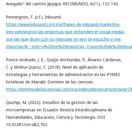
Anegado” del cantón Jipijapa. RECIMUNDO, 6(11), 132-142.
Pennington, T. (s.f.). Inbound.
https://www.inbound.com.mx/frases-de-inbound-marketing-
trey-pennington-las-empresas-que-entienden-el-social-media-
son-las-que-dicen-con-su-mensaje-te-veo-te-escucho-y-me-
importas/#:~:text=y%20me%20importas-,Frases%20de%20in
Ponce-Andrade, J. E., Quijije-Anchundia, P., Álvarez-Cárdenas,
C. y Molina-Quiroz, C. (2018). Nivel de aplicación de
estrategias y herramientas de administración en las PYMES
hoteleras de Manabí. Dominio de las ciencias.
https://dominiodelasciencias.com/ojs/index.php/es/article/view/7
Quizhpi, M. (2022). Desafíos de la gestión de las
microempresas en Ecuador. Revista Interdisciplinaria de
Humanidades, Educación, Ciencia y Tecnología. DOI
10.35381/cm.v8i2.703.