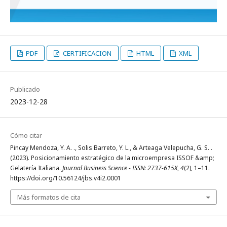
PDF
CERTIFICACION
HTML
XML
Publicado
2023-12-28
Cómo citar
Pincay Mendoza, Y. A. ., Solis Barreto, Y. L., & Arteaga Velepucha, G. S. .
(2023). Posicionamiento estratégico de la microempresa ISSOF &amp;
Gelatería Italiana.
Journal Business Science - ISSN: 2737-615X
,
4
(2), 1–11.
https://doi.org/10.56124/jbs.v4i2.0001
Más formatos de cita