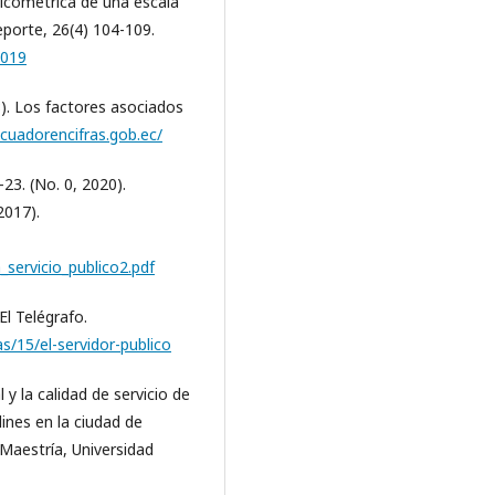
sicométrica de una escala
eporte, 26(4) 104-109.
7019
8). Los factores asociados
cuadorencifras.gob.ec/
23. (No. 0, 2020).
2017).
servicio_publico2.pdf
 El Telégrafo.
as/15/el-servidor-publico
al y la calidad de servicio de
nes en la ciudad de
Maestría, Universidad