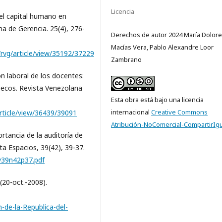
Licencia
 del capital humano en
na de Gerencia. 25(4), 276-
Derechos de autor 2024 María Dolor
Macías Vera, Pablo Alexandre Loor
/rvg/article/view/35192/37229
Zambrano
ón laboral de los docentes:
nsecos. Revista Venezolana
Esta obra está bajo una licencia
internacional
Creative Commons
article/view/36439/39091
Atribución-NoComercial-CompartirIgu
ortancia de la auditoría de
ta Espacios, 39(42), 39-37.
v39n42p37.pdf
(20-oct.-2008).
de-la-Republica-del-