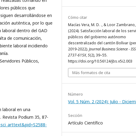
n realizadas tomando en
dores públicos que
 siguen desarrollándose en
Cómo citar
ación auténtica, por lo que
Macías Vera, M. D. ., & Loor Zambrano, 
n laboral dentro del GAD
(2024). Satisfacción laboral de los ser
públicos del gobierno autónomo
alta de comunicación,
descentralizado del cantón Bolívar (pe
iente laboral incidiendo
2019-2022).
Journal Business Science - ISS
anía.
2737-615X
,
5
(2), 39–55.
Servidores Públicos,
https://doi.org/10.56124/jbs.v5i2.003
Más formatos de cita
Número
Vol. 5 Núm. 2 (2024): Julio - Dicie
ón laboral en una
Sección
. Revista Podium 35, 87-
Artículo Científico
t=sci_arttext&pid=S2588-