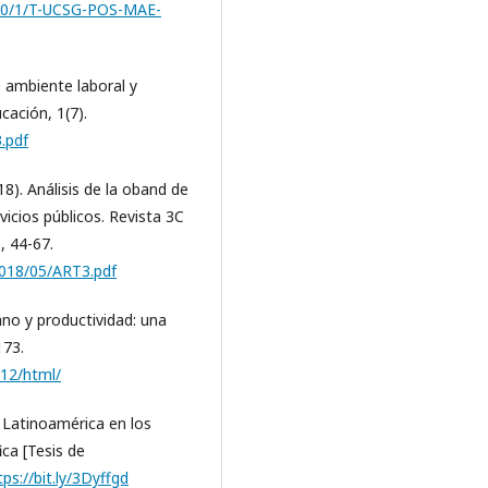
9870/1/T-UCSG-POS-MAE-
 ambiente laboral y
cación, 1(7).
.pdf
018). Análisis de la oband de
vicios públicos. Revista 3C
, 44-67.
2018/05/ART3.pdf
no y productividad: una
173.
012/html/
n Latinoamérica en los
ica [Tesis de
tps://bit.ly/3Dyffgd