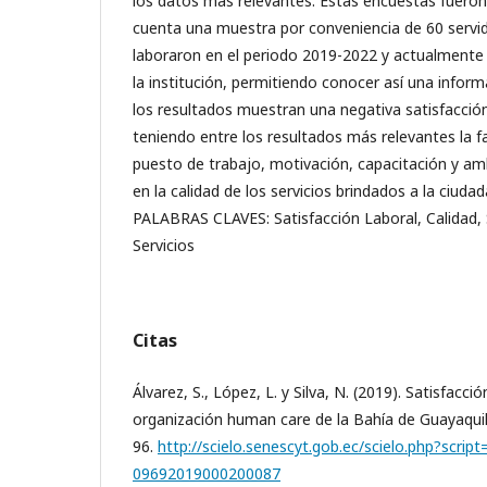
los datos más relevantes. Estas encuestas fuero
cuenta una muestra por conveniencia de 60 servi
laboraron en el periodo 2019-2022 y actualmente
la institución, permitiendo conocer así una inform
los resultados muestran una negativa satisfacció
teniendo entre los resultados más relevantes la f
puesto de trabajo, motivación, capacitación y amb
en la calidad de los servicios brindados a la ciudad
PALABRAS CLAVES: Satisfacción Laboral, Calidad, 
Servicios
Citas
Álvarez, S., López, L. y Silva, N. (2019). Satisfacci
organización human care de la Bahía de Guayaquil
96.
http://scielo.senescyt.gob.ec/scielo.php?scrip
09692019000200087