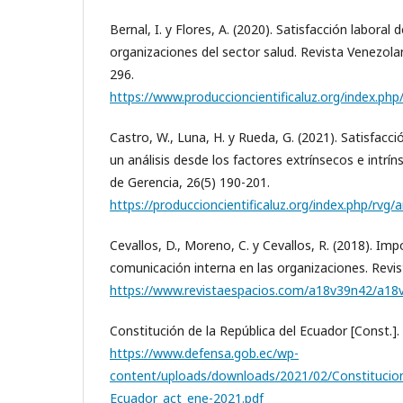
Bernal, I. y Flores, A. (2020). Satisfacción laboral
organizaciones del sector salud. Revista Venezola
296.
https://www.produccioncientificaluz.org/index.php
Castro, W., Luna, H. y Rueda, G. (2021). Satisfacci
un análisis desde los factores extrínsecos e intrí
de Gerencia, 26(5) 190-201.
https://produccioncientificaluz.org/index.php/rvg/
Cevallos, D., Moreno, C. y Cevallos, R. (2018). Imp
comunicación interna en las organizaciones. Revis
https://www.revistaespacios.com/a18v39n42/a18
Constitución de la República del Ecuador [Const.]. 
https://www.defensa.gob.ec/wp-
content/uploads/downloads/2021/02/Constitucion-
Ecuador_act_ene-2021.pdf