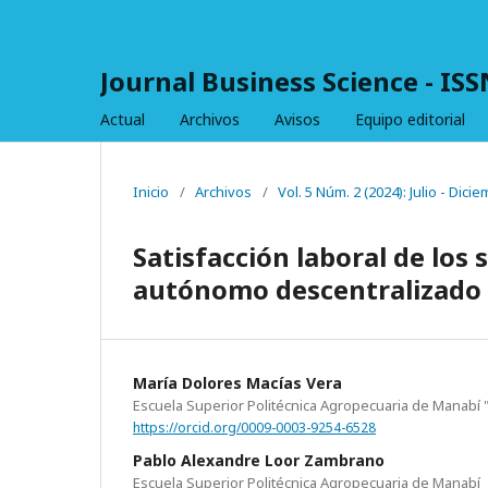
Journal Business Science - IS
Actual
Archivos
Avisos
Equipo editorial
Inicio
/
Archivos
/
Vol. 5 Núm. 2 (2024): Julio - Dici
Satisfacción laboral de los
autónomo descentralizado d
María Dolores Macías Vera
Escuela Superior Politécnica Agropecuaria de Manabí 
https://orcid.org/0009-0003-9254-6528
Pablo Alexandre Loor Zambrano
Escuela Superior Politécnica Agropecuaria de Manabí