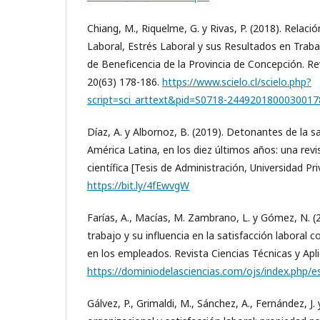
Chiang, M., Riquelme, G. y Rivas, P. (2018). Relaci
Laboral, Estrés Laboral y sus Resultados en Traba
de Beneficencia de la Provincia de Concepción. Rev
20(63) 178-186.
https://www.scielo.cl/scielo.php?
script=sci_arttext&pid=S0718-2449201800030017
Díaz, A. y Albornoz, B. (2019). Detonantes de la sa
América Latina, en los diez últimos años: una revis
científica [Tesis de Administración, Universidad Pr
https://bit.ly/4fEwvgW
Farías, A., Macías, M. Zambrano, L. y Gómez, N. (
trabajo y su influencia en la satisfacción laboral
en los empleados. Revista Ciencias Técnicas y Apli
https://dominiodelasciencias.com/ojs/index.php/es
Gálvez, P., Grimaldi, M., Sánchez, A., Fernández, J. y