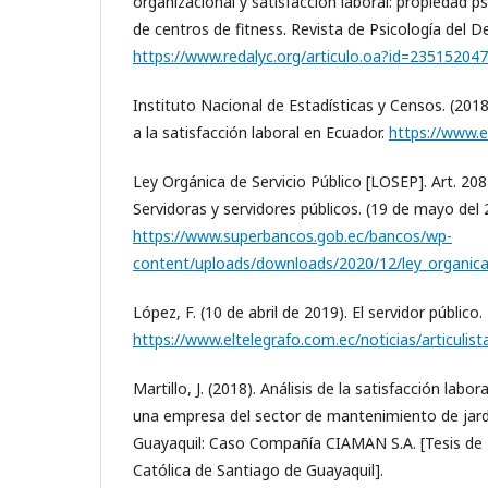
organizacional y satisfacción laboral: propiedad p
de centros de fitness. Revista de Psicología del D
https://www.redalyc.org/articulo.oa?id=23515204
Instituto Nacional de Estadísticas y Censos. (201
a la satisfacción laboral en Ecuador.
https://www.e
Ley Orgánica de Servicio Público [LOSEP]. Art. 208-
Servidoras y servidores públicos. (19 de mayo del 
https://www.superbancos.gob.ec/bancos/wp-
content/uploads/downloads/2020/12/ley_organica_
López, F. (10 de abril de 2019). El servidor público.
https://www.eltelegrafo.com.ec/noticias/articulist
Martillo, J. (2018). Análisis de la satisfacción labor
una empresa del sector de mantenimiento de jardi
Guayaquil: Caso Compañía CIAMAN S.A. [Tesis de 
Católica de Santiago de Guayaquil].