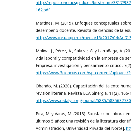
http://repositorio.ucsg.edu.ec/bitstream/3317/
162.pdf
Martínez, M. (2015). Enfoques conceptuales sobre
desempeño docente. Revista de ciencias de la edu
http://www.ice.uabjo.mx/media/15/2017/04/Art7_3
Molina, J., Pérez, A., Salazar, G. y Larrañaga, A. (2
vida laboral y competitividad en la empresa de ser
Empresa: investigación y pensamiento crítico, 7(2)
https://www.3ciencias.com/wp-content/uploads/
Obando, M. (2020). Capacitación del talento huma
revisión literaria. Revista ECA Sinergia, 11(2), 166-
https://www.redalyc.org/journal/5885/588563773
Pita, M. y Varas, M. (2018). Satisfacción laboral e
últimos 5 años: una revisión de la literatura científ
Administración, Universidad Privada del Norte].
ht