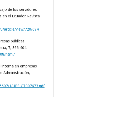
bajo de los servidores
 en el Ecuador. Revista
yu/article/view/720/694
presas públicas
ncia, 7, 366-404.
008/html/
ral interna en empresas
de Administración,
15607/1/UPS-CT007673.pdf