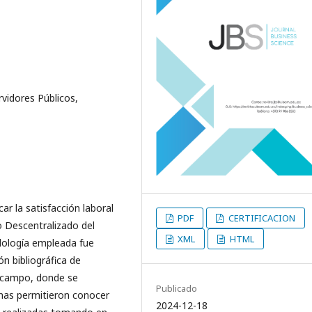
rvidores Públicos,
ar la satisfacción laboral
PDF
CERTIFICACION
o Descentralizado del
XML
HTML
dología empleada fue
ión bibliográfica de
e campo, donde se
Publicado
smas permitieron conocer
2024-12-18