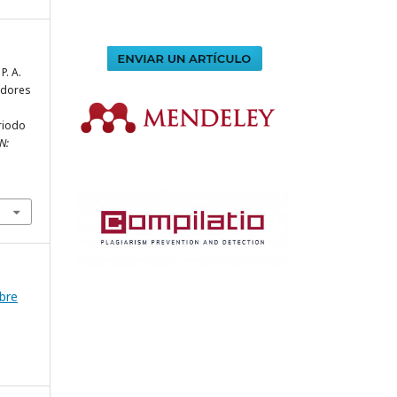
P. A.
vidores
riodo
N:
mbre