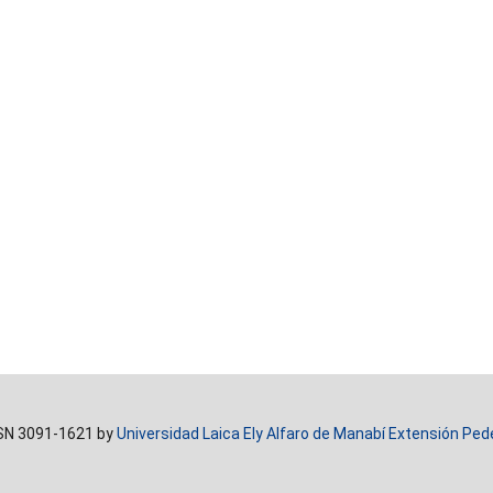
SN 3091-1621 by
Universidad Laica Ely Alfaro de Manabí Extensión Ped