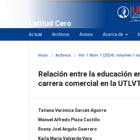
Latitud Cero
Actual
Archivos
Avisos
Acerca de
I
Inicio
/
Archivos
/
Vol. 1 Núm. 1 (2024): volumen 1 
Relación entre la educación en
carrera comercial en la UTLV
Tatiana Verónica Garcés Aguirre
Manuel Alfredo Plaza Castillo
Ronny Joel Angulo Guerrero
Karla María Valverde Vera