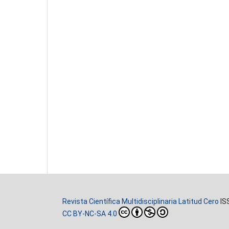
Revista Científica Multidisciplinaria Latitud Cero
IS
CC BY-NC-SA 4.0