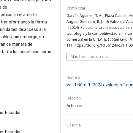
a de
Cómo citar
nómico en el ámbito
Garcés Aguirre , T. V. ., Plaza Castillo, M.
Angulo Guerrero, R. J. ., & Valverde Vera
n transformando la forma
. (2024). Relación entre la educación en
unidades de acceso a la
tecnología y la competitividad en la ca
nables, sin embargo, su
comercial en la UTLVTE.
Latitud Cero
,
1
(
eran de manera de
111. https://doi.org/10.56124/lc.v1i1.0
o tanto los beneficios como
Más formatos de cita
Número
Vol. 1 Núm. 1 (2024): volumen 1 n
Sección
Artículos
s. Ecuador.
Licencia
s. Ecuador.