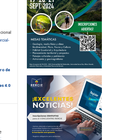
acional
cial-
ro de
s 4.0
e
: