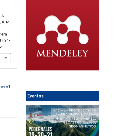
 A. .,
, K. M.
rrera
1), 94–
05
umero1
Eventos