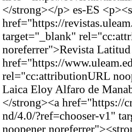
</strong></p>
es-ES
<p><s
href="https://revistas.ulea
target="_blank" rel="cc:at
noreferrer">Revista Latitu
href="https://www.uleam.ed
rel="cc:attributionURL noo
Laica Eloy Alfaro de Manab
</strong><a href="https://
nd/4.0/?ref=chooser-v1" tar
noopener noreferrer"><st