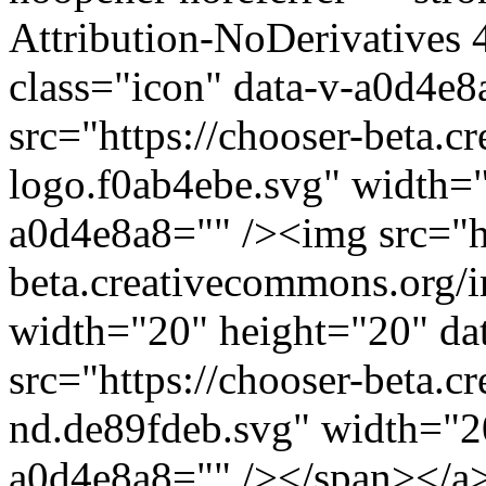
Attribution-NoDerivatives 
class="icon" data-v-a0d4e
src="https://chooser-beta.
logo.f0ab4ebe.svg" width="
a0d4e8a8="" /><img src="ht
beta.creativecommons.org/
width="20" height="20" da
src="https://chooser-beta.
nd.de89fdeb.svg" width="2
a0d4e8a8="" /></span></a