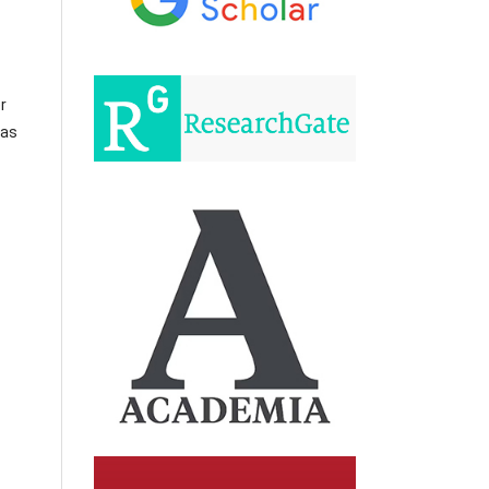
r
mas