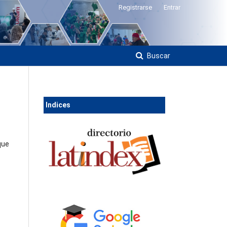
Registrarse
Entrar
Buscar
Ind
ices
que