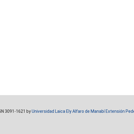
SN 3091-1621 by
Universidad Laica Ely Alfaro de Manabí Extensión Ped