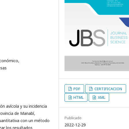
Económico,
esas
PDF
CERTIFICACION
HTML
XML
ón avícola y su incidencia
ovincia de Manabí,
Publicado
cuantitativa con un método
2022-12-29
izar los resultados