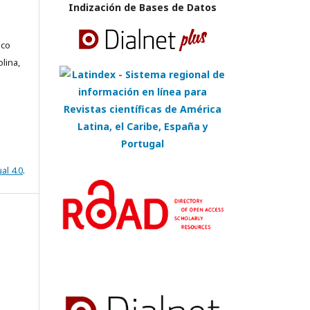
Indización de Bases de Datos
ico
lina,
al 4.0
.