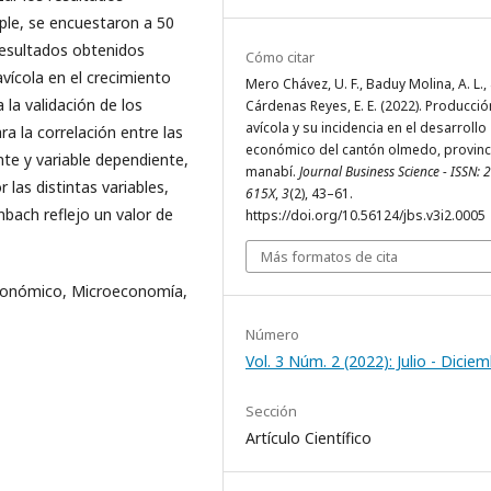
ple, se encuestaron a 50
resultados obtenidos
Cómo citar
vícola en el crecimiento
Mero Chávez, U. F., Baduy Molina, A. L.,
la validación de los
Cárdenas Reyes, E. E. (2022). Producció
avícola y su incidencia en el desarrollo
ra la correlación entre las
económico del cantón olmedo, provinc
te y variable dependiente,
manabí.
Journal Business Science - ISSN: 
 las distintas variables,
615X
,
3
(2), 43–61.
onbach reflejo un valor de
https://doi.org/10.56124/jbs.v3i2.0005
Más formatos de cita
 Económico, Microeconomía,
Número
Vol. 3 Núm. 2 (2022): Julio - Dicie
Sección
Artículo Científico