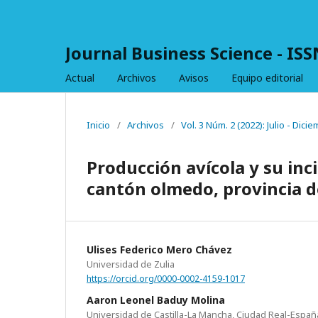
Journal Business Science - IS
Actual
Archivos
Avisos
Equipo editorial
Inicio
/
Archivos
/
Vol. 3 Núm. 2 (2022): Julio - Dici
Producción avícola y su inc
cantón olmedo, provincia 
Ulises Federico Mero Chávez
Universidad de Zulia
https://orcid.org/0000-0002-4159-1017
Aaron Leonel Baduy Molina
Universidad de Castilla-La Mancha, Ciudad Real-Españ