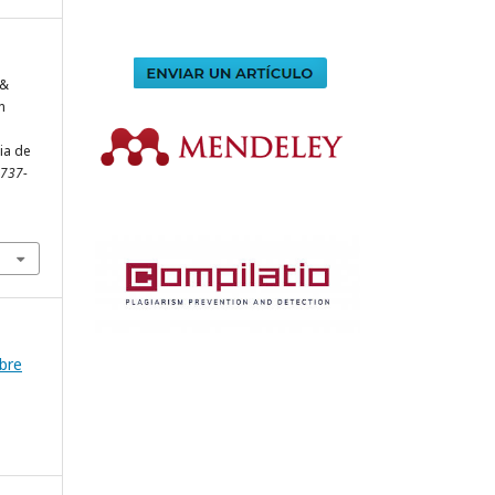
 &
n
ia de
2737-
mbre