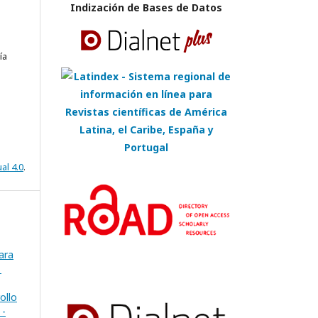
Indización de Bases de Datos
ía
al 4.0
.
ara
1
ollo
 -