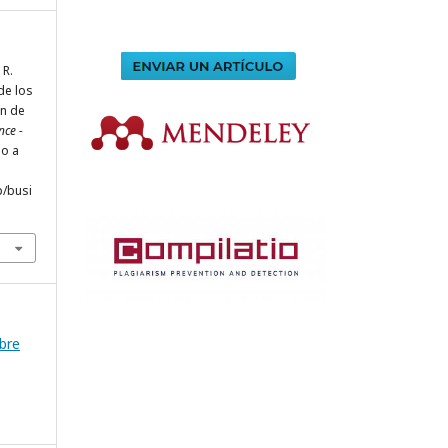
 R.
de los
ón de
nce -
do a
p/busi
mbre