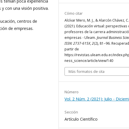
res tenían poca experiencia
y con una visión positiva.
Cómo citar
Alcívar Mero, M. J., & Alarcón Chávez, C.
educación, centros de
(2021). Educación virtual: perspectivas 
ación de empresas.
profesores de la carrera administraci
empresas - Uleam.
Journal Business Scie
ISSN: 2737-615X
,
2
(2), 81–96. Recupera
partir de
https://revistas.uleam.edu.ec/index.ph
ness_science/article/view/140
Más formatos de cita
Número
Vol. 2 Núm. 2 (2021): Julio - Dicie
Sección
Artículo Científico