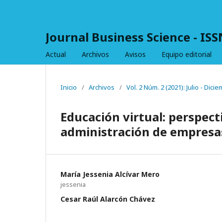
Journal Business Science - IS
Actual
Archivos
Avisos
Equipo editorial
Inicio
/
Archivos
/
Vol. 2 Núm. 2 (2021): Julio - Dici
Educación virtual: perspect
administración de empresa
María Jessenia Alcívar Mero
jessenia
Cesar Raúl Alarcón Chávez