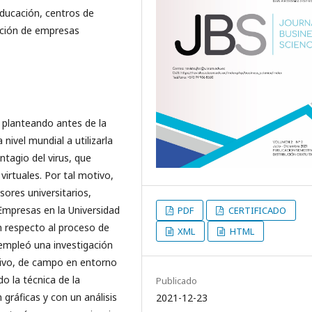
 educación, centros de
ación de empresas
 planteando antes de la
ivel mundial a utilizarla
ntagio del virus, que
virtuales. Por tal motivo,
sores universitarios,
Empresas en la Universidad
PDF
CERTIFICADO
n respecto al proceso de
XML
HTML
 empleó una investigación
tivo, de campo en entorno
do la técnica de la
Publicado
gráficas y con un análisis
2021-12-23