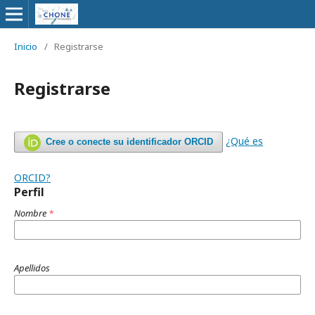
Inicio
/
Registrarse
Registrarse
¿Qué es
Cree o conecte su identificador ORCID
ORCID?
Perfil
Nombre
*
Apellidos