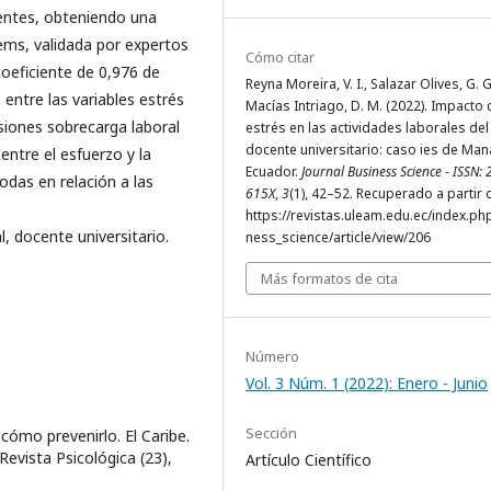
centes, obteniendo una
ems, validada por expertos
Cómo citar
coeficiente de 0,976 de
Reyna Moreira, V. I., Salazar Olives, G. G
 entre las variables estrés
Macías Intriago, D. M. (2022). Impacto 
siones sobrecarga laboral
estrés en las actividades laborales del
docente universitario: caso ies de Man
entre el esfuerzo y la
Ecuador.
Journal Business Science - ISSN:
todas en relación a las
615X
,
3
(1), 42–52. Recuperado a partir 
https://revistas.uleam.edu.ec/index.ph
, docente universitario.
ness_science/article/view/206
Más formatos de cita
Número
Vol. 3 Núm. 1 (2022): Enero - Junio
Sección
y cómo prevenirlo. El Caribe.
 Revista Psicológica (23),
Artículo Científico