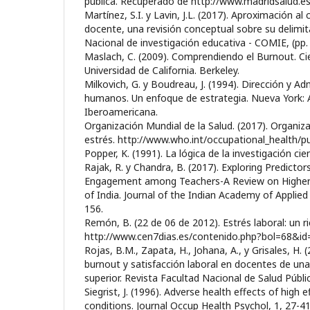
pública. Recuperado de http://www.madridsalud.e
Martínez, S.I. y Lavin, J.L. (2017). Aproximación
docente, una revisión conceptual sobre su delimi
Nacional de investigación educativa - COMIE, (pp. 2
Maslach, C. (2009). Comprendiendo el Burnout. Ci
Universidad de California. Berkeley.
Milkovich, G. y Boudreau, J. (1994). Dirección y A
humanos. Un enfoque de estrategia. Nueva York:
Iberoamericana.
Organización Mundial de la Salud. (2017). Organiza
estrés. http://www.who.int/occupational_health/pu
Popper, K. (1991). La lógica de la investigación cien
Rajak, R. y Chandra, B. (2017). Exploring Predict
Engagement among Teachers-A Review on Higher E
of India. Journal of the Indian Academy of Applied
156.
Remón, B. (22 de 06 de 2012). Estrés laboral: un 
http://www.cen7dias.es/contenido.php?bol=68&i
Rojas, B.M., Zapata, H., Johana, A., y Grisales, H.
burnout y satisfacción laboral en docentes de una
superior. Revista Facultad Nacional de Salud Públic
Siegrist, J. (1996). Adverse health effects of high 
conditions. Journal Occup Health Psychol, 1, 27-41