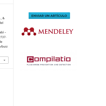
., &
del
abí –
 2737-
de
p/busi