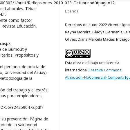
600803/1/print/Reflepsiones_2010_023_Octubre.pdf#page=12
os Laborales. Tébar.
Licencia
H.T.
cente como factor
Derechos de autor 2022 Vicente Igna
. Revista Educación,
Reyna Moreira, Gladys Germania Sal
Olives, Diana Marcela Macías Intriago
.aspx.
me de Burnout y
itarios. Propósitos y
Esta obra está bajo una licencia
el personal de policía de
internacional
Creative Commons
o, Universidad del Azuay).
Atribución-NoComercial-CompartirIgu
 Metodología de la
ión del trabajo y el estrés:
emas para empleadores,
5/42756/9243590472.pdf?
 y su prevención. Página de
ión de la salubridad