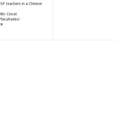
 ESP teachers in a Chinese
ín: Cincel.
facultades/
/#