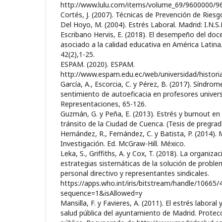
http://www.lulu.com/items/volume_69/9600000/9
Cortés, J. (2007). Técnicas de Prevención de Riesg
Del Hoyo, M. (2004). Estrés Laboral. Madrid: I.N.S.
Escribano Hervis, E. (2018). El desempeño del do
asociado a la calidad educativa en América Latina
42(2),1-25.
ESPAM. (2020). ESPAM.
http://www.espam.edu.ec/web/universidad/historia
García, A., Escorcia, C. y Pérez, B. (2017). Síndro
sentimiento de autoeficacia en profesores univers
Representaciones, 65-126.
Guzmán, G. y Peña, E. (2013). Estrés y burnout en 
tránsito de la Ciudad de Cuenca. (Tesis de pregrad
Hernández, R., Fernández, C. y Batista, P. (2014).
Investigación. Ed. McGraw-Hill. México.
Leka, S., Griffiths, A. y Cox, T. (2018). La organizac
estrategias sistemáticas de la solución de probl
personal directivo y representantes sindicales.
https://apps.who.int/iris/bitstream/handle/1066
sequence=1&isAllowed=y
Mansilla, F. y Favieres, A. (2011). El estrés laboral
salud pública del ayuntamiento de Madrid. Protecc