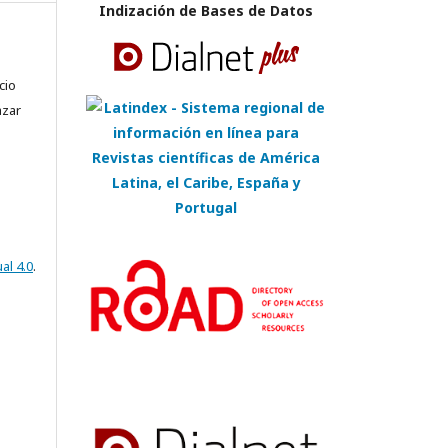
Indización de Bases de Datos
cio
azar
al 4.0
.