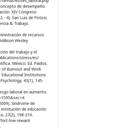
s/temas/estres_laboral.php
 al concepto de desempeño
tación. XIV Congreso
 - 4). San Luis de Potosi.
encia & Trabajo.
dministración de recursos
 Addison Wesley
ción del trabajo y el
blications/stress/es/
tífica. México: Ed. Paidos.
ors of Burnout and Work
ducational Institutions
 Psychology, 43(1), 145-
riesgo laboral en aumento.
d=1595&sec=4
 (2009). Síndrome de
 institución de educación
a, 27(2), 198-210.
effort-low reward
.