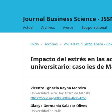
Journal Business Science - IS
Actual
Archivos
Avisos
Equipo editorial
Inicio
/
Archivos
/
Vol. 3 Núm. 1 (2022): Enero - Juni
Impacto del estrés en las a
universitario: caso ies de 
Vicente Ignacio Reyna Moreira
Universidad Laica Eloy Alfaro de Manabí
https://orcid.org/0000-0002-4608-4268
Gladys Germania Salazar Olives
Universidad de Zulia