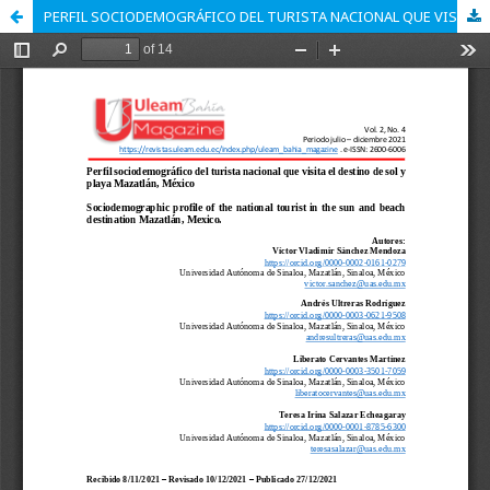
PERFIL SOCIODEMOGRÁFICO DEL TURISTA NACIONAL QUE VISITA EL DESTINO DE SOL Y PLAYA MAZATLÁN, MÉXICO