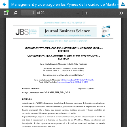
Management y Liderazgo en las Pymes de la ciudad de Manta – Ecuador