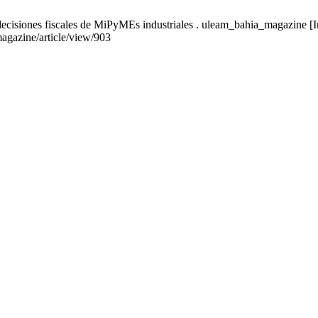
ecisiones fiscales de MiPyMEs industriales . uleam_bahia_magazine [Int
magazine/article/view/903