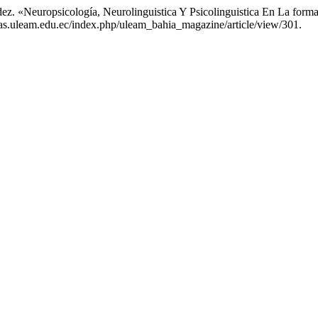
ndez. «Neuropsicología, Neurolinguistica Y Psicolinguistica En La for
vistas.uleam.edu.ec/index.php/uleam_bahia_magazine/article/view/301.