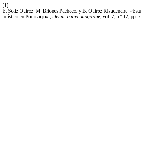
[1]
E. Soliz Quiroz, M. Briones Pacheco, y B. Quiroz Rivadeneira, «Estudi
turístico en Portoviejo».,
uleam_bahia_magazine
, vol. 7, n.º 12, pp.