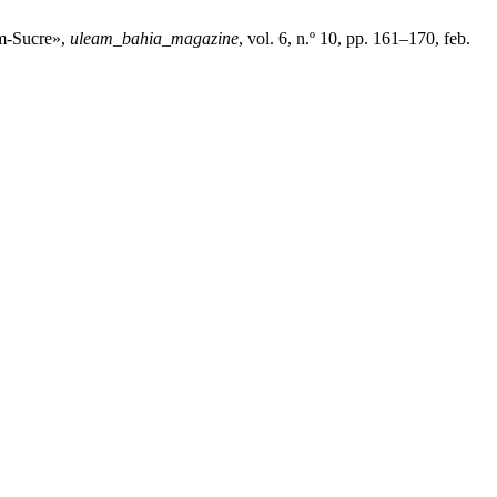
eam-Sucre»,
uleam_bahia_magazine
, vol. 6, n.º 10, pp. 161–170, feb.