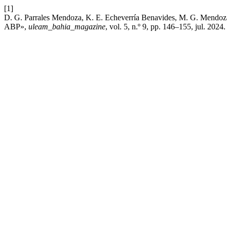
[1]
D. G. Parrales Mendoza, K. E. Echeverría Benavides, M. G. Mendoza 
ABP»,
uleam_bahia_magazine
, vol. 5, n.º 9, pp. 146–155, jul. 2024.