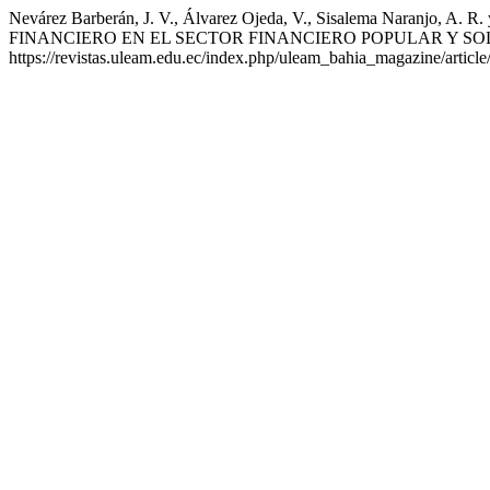
Nevárez Barberán, J. V., Álvarez Ojeda, V., Sisalema Nar
FINANCIERO EN EL SECTOR FINANCIERO POPULAR Y SO
https://revistas.uleam.edu.ec/index.php/uleam_bahia_magazine/articl