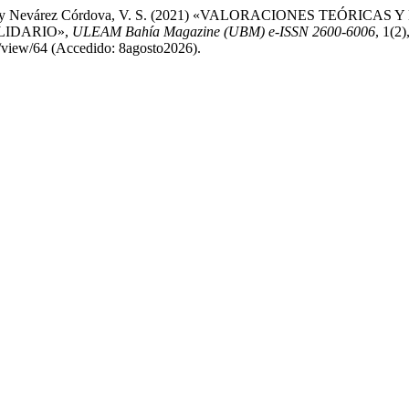
anjo, A. R. y Nevárez Córdova, V. S. (2021) «VALORACIONES 
LIDARIO»,
ULEAM Bahía Magazine (UBM) e-ISSN 2600-6006
, 1(2
e/view/64 (Accedido: 8agosto2026).