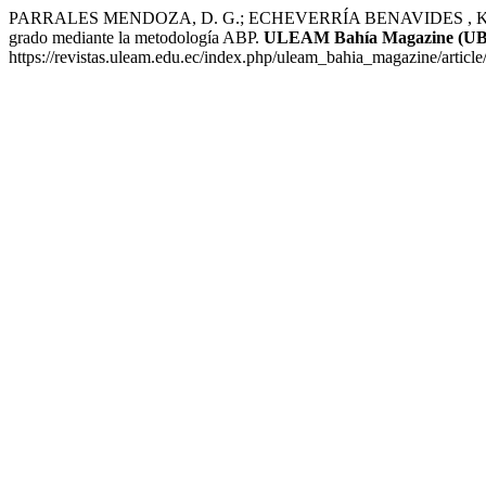
PARRALES MENDOZA, D. G.; ECHEVERRÍA BENAVIDES , K. E.; 
grado mediante la metodología ABP.
ULEAM Bahía Magazine (UBM
https://revistas.uleam.edu.ec/index.php/uleam_bahia_magazine/articl