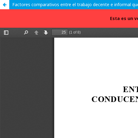
Factores comparativos entre el trabajo decente e informal q
Esta es un v