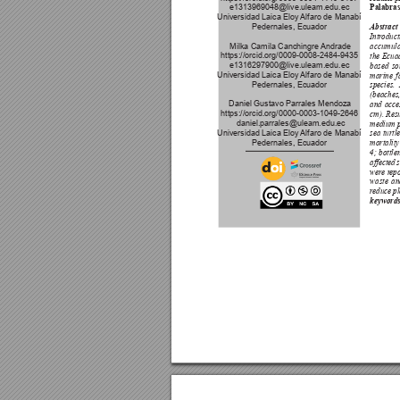
e1313969048@live.uleam.edu.ec 
Palabras
Universidad Laica Eloy 
Alfaro de Manabí
Pedernales, Ecuador
Abstract 
Intr
oduct
Milka Camila Canchingre 
Andrade 
accumulat
https://orcid.org/0009-0008-2484-9435
the Ecuad
e1316297900@live.uleam.edu.ec 
based so
Universidad Laica Eloy 
Alfaro de Manabí
marine f
Pedernales, Ecuador
species.
(beaches
Daniel Gustavo Parrales Mendoza
and 
acce
https://orcid.org/0000-0003-1049-2646
cm). Resu
 daniel.parrales@uleam.edu.ec
medium 
Universidad Laica Eloy 
Alfaro de Manabí
sea turtl
Pedernales, Ecuador
mortality
4; 
bottle
aected 
wer
e r
epo
waste an
r
educe pl
keywords