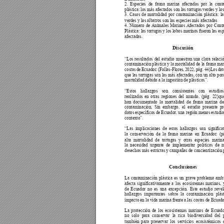
2. 
Especies 
de 
fauna 
marina 
afectadas 
por 
la 
cont
plástica: los más afectados son las tortugas verdes y los
3. 
Casos 
de 
mortalidad 
por 
contaminación 
plástica: 
la
verdes y los albatros son las especies más afectadas 
4. 
Número 
de 
Animales 
Marinos 
Afectados 
por 
Cont
Plástica: las tortugas y los lobos marinos fueron las es
afectadas.
Discusión
“Los resultados del estudio muestran una clara relació
contaminación plástica y la mortalidad de la fauna mar
costas 
de 
Ecuador
. 
(Fallas-Flores, 
2022, 
pág. 
44)Los 
dat
que las tortugas son las más afectadas, con un alto por
mortalidad debido a la ingestión de plásticos”.
“Estos 
hallazgos 
son 
consistentes 
con 
estudios
realizados 
en 
otras 
regiones 
del 
mundo, 
(pág. 
22)qu
han documentado la mortalidad de fauna marina de
contaminación, 
Sin 
embargo, 
el 
estudio 
presente 
pr
datos especícos 
de Ecuador
, una región 
menos estudia
contexto”.
“Las 
implicaciones 
de 
estos 
hallazgos 
son 
signicat
la 
conservación 
de 
la 
fauna 
marina 
en 
Ecuador
. 
(p
alta mortalidad de tortugas y otras especies marin
la 
necesidad 
urgente 
de 
implementar 
políticas 
de 
m
desechos más estrictas y campañas de concientización 
Conclusiones
La contaminación plástica es un grave problema ambi
afecta 
signicativamente 
a 
los 
ecosistemas 
marinos, 
de Ecuador no es una excepción. Este estudio revel
hallazgos 
importantes 
sobre 
la 
contaminación 
plás
impacto en la vida marina frente a las costas de Ecuado
La protección de los ecosistemas marinos de Ecuador
no 
solo 
para 
conservar 
la 
rica 
biodiversidad 
del 
también para preservar los servicios ecosistémicos 