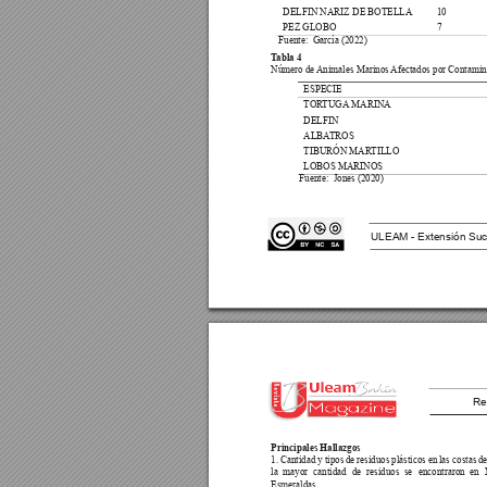
DELFIN NARIZ DE BOTELLA
10
PEZ GLOBO
7
Fuente:  García (2022) 
T
abla 4
Número de 
Animales Marinos 
Afectados por Contamina
ESPECIE 
TOR
TUGA
 MARINA
DELFIN
ALBA
TROS 
TIBURÓN MAR
TILLO
LOBOS MARINOS 
Fuente:  Jones (2020) 
ULEAM - Extensión Suc
Re
Principales Hallazgos 
1. 
Cantidad 
y tipos 
de residuos 
plásticos en 
las costas 
de
la 
mayor 
cantidad 
de 
residuos 
se 
encontraron 
en 
Esmeraldas 