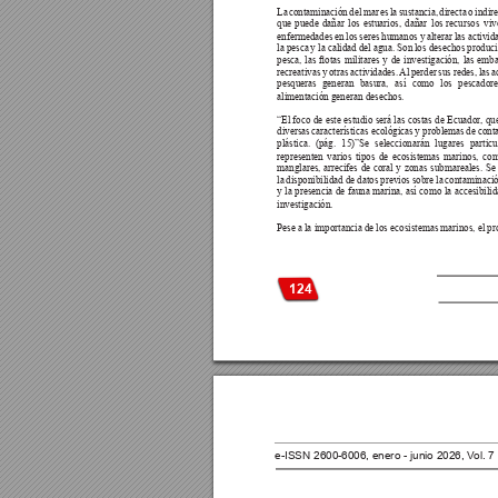
La contaminación del mar es la sustancia, directa o indir
que 
puede 
dañar 
los 
estuarios, 
dañar 
los 
recursos 
viv
enfermedades en los seres humanos y alterar las activi
la pesca 
y la calidad 
del 
agua. Son 
los desechos produci
pesca, 
las 
otas 
militares 
y 
de 
investigación, 
las 
emba
recreativas y otras actividades. 
Al perder sus redes, las a
pesqueras 
generan 
basura, 
así 
como 
los 
pescadore
alimentación generan desechos.
“El foco de este estudio será las costas de Ecuador
, qu
diversas 
características ecológicas 
y problemas 
de cont
plástica. 
(pág. 
15)”Se 
seleccionarán 
lugares 
particu
representen varios tipos de ecosistemas marinos, co
manglares, 
arrecifes 
de 
coral 
y 
zonas 
submareales. 
Se
la disponibilidad de datos previos sobre la contaminació
y 
la 
presencia 
de 
fauna 
marina, 
así 
como la 
accesibilid
investigación.
Pese a la importancia de los ecosistemas marinos, el p
124
e-ISSN 2600-6006, enero - junio 2026, V
ol. 