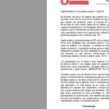
Re
negativamente los ecosistemas marinos.”(pag.29).
En Ecuador son pocos los lugares que cuentan con se
reciclaje, 
como 
son 
los 
casos 
de 
las 
ciudades 
de 
Loja 
que cuentan con iniciativas como: la creación de u
de reciclaje en cada ciudad, dentro de un relleno san
sistema de desperdicios y un tratamiento efectivo de lo
orgánicos que 
se 
transforman 
en 
abono 
para 
la 
tierra 
a
cual se posibilito a través de la capacitación y difusión
población pequeña a otros cantones (pág. 33).
Según estudios, 
aproximadamente el 
90% 
de las 
tortug
de 
las 
Islas 
Galápagos 
han 
consumido 
plástico. 
Los
como 
los 
delnes 
y 
las 
ballenas, 
se 
enredan 
en 
rede
objetos de plástico, causándoles lesiones graves e imp
alimentarse o respirar
. Las aves confunden los desechos
con alimento, lo que provoca obstrucciones int
laceraciones internas y hasta la muerte. (págs. 20-25).
“La problemática no se limita a estas especies. La
de plástico afecta a una amplia gama de animales
desde 
peces 
hasta 
invertebrados, 
causando 
daños 
en 
reproducción y supervivencia”. (BRIGGITTE, 2021, pá
“Ecuador
, un país con una extensa costa 
y una rica bio
marina, la relación entre la contaminación plástica y la 
de 
fauna 
marina 
es 
un 
tema 
crucial 
para 
la 
conservac
40)”Este 
trabajo 
busca 
explorar 
cómo 
la 
contaminació
está afectando a la vida marina en las costas ecu
identicar 
las 
especies 
más 
vulnerables 
y 
evaluar 
las
que 
se 
están 
tomando 
para 
mitigar 
este 
problema. 
(Pa
pág. 
18)La 
protección 
de 
estos 
ecosistemas 
es 
vita
para mantener la biodiversidad, sino también para pre
servicios ecosistémicos que proporcionan, esenciale
comunidades locales y la economía del país.
Metodología