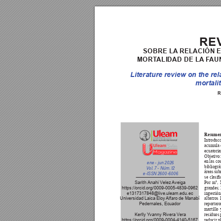
RE
SOBRE LA
 RELACIÓN 
MORT
ALIDAD 
DE LA
 F
AU
Literature review on the rel
mortali
R
Resumen
Introduc
acumula e
ecuatoria
Objetivo:
en 
las co
ene - jun 2026
bibliográ
V
ol. 7 - Núm.
 12
áreas 
sub
e-IS
SN 2600-6006
se 
clasi
Por 
m², 
Sarith Anahi 
V
elez Aveiga
grandes;
https://orcid.org/0009-0005-4839-0962
ingestión
e1317317848@live.uleam.edu.ec 
albatros 
Universidad Laica Eloy 
Alfaro de Manabí
reportaro
Pedernales, Ecuador
martillo 
Kerlly Y
vanny Rivera V
era
residuos 
https://orcid.org/0009-0004-4140-5167
reducir p