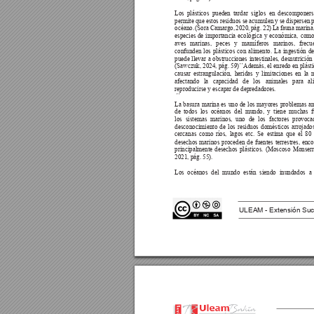
Los plásticos pueden tardar siglos en descomponers
permite que estos residuos se acumulen y se dispersen p
océano. 
(Sora 
Camargo, 
2020, 
pág. 
22) 
La 
fauna 
marina,
especies de importancia ecológica y económica, como 
aves 
marinas, 
peces 
y 
mamíferos 
marinos, 
frecu
confunden los plásticos con alimento. La ingestión de
puede llevar a obstrucciones intestinales, desnutrición
(Sawczuk, 2024, pág. 59)´´Además, el 
enredo en plást
causar estrangulación, heridas y limitaciones en la 
afectando la capacidad de los animales para ali
reproducirse y escapar de depredadores.
 ´´
La basura marina es uno de los mayores problemas am
de todos los océanos del mundo, y tiene muchas f
los sistemas marinos, uno de los factores provoca
desconocimiento de los residuos domésticos arrojados
cercanas 
como 
ríos, 
lagos 
etc. 
Se 
estima 
que 
el 
80 
desechos marinos proceden de fuentes terrestres, enc
principalmente 
desechos 
plásticos. 
(Moscoso 
Monserr
2021, pág. 55).
Los océanos del mundo están siendo inundados a
ULEAM - Extensión Suc