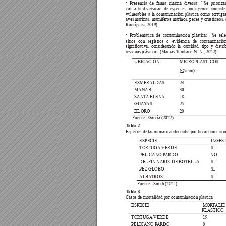
• 
Presencia 
de 
fauna 
marina 
diversa: 
´´Se 
prioriza
con alta diversidad de especies, incluyendo animal
vulnerables a la contaminación plástica como tortuga
aves marinas, 
mamíferos 
marinos, 
peces y 
crustáceos. 
Rodríguez, 2019).
• 
Problemática 
de 
contaminación 
plástica: 
“Se 
sel
sitios con registros o evidencia de contaminació
signicativa, 
considerando 
la 
cantidad, 
tipo 
y 
distri
residuos plásticos. (Macias T
umbaco N. N., 2022)”
UBICACIÓN
MICROPLASTICOS
(≤5mm) 
ESMERALDAS
23
MANABI
30
SANT
A
 ELENA
18
GUA
Y
AS
25
EL
 ORO
20
Fuente:  García (2022) 
T
abla 2
Especies de fauna marina afectadas por la contaminació
ESPECIE
INGEST
TOR
TUGA
 VERDE
SI
PELICANO P
ARDO
NO
DELFIN NARIZ DE BOTELLA
SI
PEZ GLOBO
SI
ALBA
TROS
SI
Fuente:  Smith.(2021) 
T
abla 3
Casos de mortalidad por contaminación plástica
ESPECIE
MOR
T
ALID
PLASTICO 
TOR
TUGA
 VERDE
15
PELICANO P
ARDO 
0