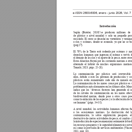
e-ISSN 2600-6006, enero - junio 2026, V
ol. 
Introducción 
Según 
(Buteler
, 
2019)”se 
producen 
millones 
de 
de 
plástico 
a 
nivel 
mundial 
y 
solo 
un 
pequeño 
por
reciclado. El resto se desecha en vertederos y termin
a 
ríos 
y 
océanos, 
donde 
se 
acumula, 
ya 
que 
no 
se 
bi
(pag.27).
El 
70% 
de 
la 
T
ierra 
está 
rodeada 
por 
océanos 
y 
mar
desechos humanos que ingresan al océano a través de
el drenaje 
de los ríos 
y el 
aporte de 
la pesca, 
entre otro
Estos 
desechos 
uyen 
por 
las 
corrientes 
marinas 
a 
otro
alterando 
el 
hábitat 
de 
muchos 
organismos 
marinos
T
omalá, 2023, págs. 25-28).
La contaminación por plástico será irreversibl
años, 
debido 
a 
esto 
los 
patrones 
de 
producción 
y 
co
plásticos 
están 
aumentando 
cada 
año 
de 
manera 
ex
La contaminación de los mares causa por plástico es 
problemáticas 
más 
alarmantes 
en 
los 
últimos 
años. 
Manu
indica que los “diversos factores han generado el 
de los niveles de contaminación en los mares afect
biodiversidad marina, dando paso a otros casos pre
como la extinción de las especies y a la afectación de la
ser humano” (págs. 34-35).
A
 nivel mundial, las actividades humanas afectan f
a los ecosistemas marinos. La destrucción del há
contaminación, la sobre explotación pesquera, e
destructivo de ciertas actividades de pesca, el cambio c
la 
introducción 
de 
especies 
amenazan 
seriamente 
la 
biod
los recursos pesqueros y la seguridad alimenticia a nive
así 
como 
la 
provisión 
de 
servicios 
ambientales 
(V
incen
201
1, pág. 24). 