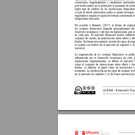
comerciales, emprendedores y vendedores ambulantes
provocado miedo en la población al momento de poder
algún 
tipo 
de 
créditos 
en 
las 
instituciones 
nancieras
ya que al existir extorsiones nadie se quiere arriesgar 
emprender o ampliar el capital de trabajo contrayendo es
obligaciones bancarias.
De acuerdo a Romero, (2017) la forma de organi
los 
sistemas 
nancieros 
depende 
principalmente 
del
desarrollo económico y del tipo de regulaciones que se
en 
cada 
país. 
El 
mercado 
nanciero 
podría 
denirse
conjunto de canales de interrelación entre oferta y d
fondos. En 
forma 
muy 
general, 
existen 
dos 
tipos 
de or
g
el sistema con énfasis en el mercado de capitales y e
universal.
La 
organización 
de 
los 
sistemas 
nancieros 
es 
profu
inuenciada 
por 
el 
desarrollo 
económico 
de 
cada 
p
regulaciones 
implementadas, 
al 
denir 
el 
mercado 
como el conjunto de interacciones entre oferta y d
fondos, se enfatiza su papel como un mecanismo vi
economía. La 
clasicación 
en dos 
tipos 
de sistemas 
el 
d
en el mercado de capitales y el de banca universal pr
ULEAM - Extensión Suc