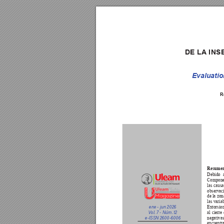
DE 
LA
 IN
Evaluatio
R
Resumen
Debido a
Compone
las causa
observac
de la zon
las varia
ene - jun 2026
Extorsion
V
ol. 7 - Núm.
 12
al cierre
e-IS
SN 2600-6006
negativa
encuentr