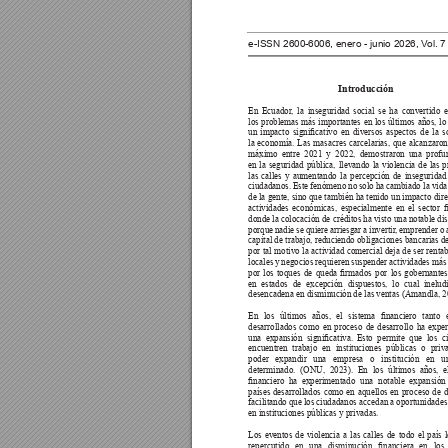
e-ISSN 2600-6006, enero - junio 2026, V
ol. 
Introducción 
En Ecuador
, la inseguridad social se ha convertido 
los problemas más importantes en los últimos años, lo 
un 
impacto 
signicativo 
en 
diversos 
aspectos 
de 
la 
s
la 
economía. 
Las 
masacres 
carcelarias, 
que 
alcanzaron
máximo entre 2021 y 2022, demostraron una profun
en la seguridad pública, llevando la violencia de las p
las calles y aumentando la percepción de inseguridad 
ciudadanos. 
Este 
fenómeno 
no 
solo ha 
cambiado la 
vida
de la gente, sino que también ha tenido un impacto dire
actividades 
económicas, 
especialmente 
en 
el 
sector 

donde la colocación de créditos ha visto una notable di
porque nadie se quiere arriesgar a invertir
, emprender o 
capital de trabajo, reduciendo obligaciones bancarias de
por tal motivo la actividad comercial deja de ser renta
locales y negocios requieren suspender actividades más
por 
los 
toques 
de 
queda 
rmados 
por 
los 
gobernantes
en estados de excepción dispuestos, lo cual inelud
desencadena en disminución de las ventas (Amandla, 2
En 
los 
últimos 
años, 
el 
sistema 
nanciero 
tanto 
desarrollados como en proceso de desarrollo ha expe
una 
expansión 
signicativa. 
Esto 
permite 
que 
los 
c
encuentren trabajo en instituciones públicas o pri
poder expandir una empresa o institución en 
determinado. 
(ONU, 
2023). 
En 
los 
últimos 
años, 
e
nanciero 
ha 
experimentado 
una 
notable 
expansión
países desarrollados como en aquellos en proceso de de
facilitando que los ciudadanos accedan a oportunidades 
en instituciones públicas y privadas.
Los 
eventos 
de 
violencia 
a 
las 
calles 
de 
todo 
el 
país 
repercutido 
en 
una 
disminución 
nanciera 
en 
los 