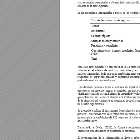
tra que permita comprender y obtener información valios
análisis de la investigación.
Se ha recopilado información a través de un estudio
T
ipo de denominación de negocio
T
ienda
Restaurante
Comidas rápidas
Salón de belleza y barberías
Panaderías y pastelerías
Otros (ferreterías, bazares, papelerías, farm
)
cyber
T
otal
Para esta investigación, se han excluido los locales c
situados en el interior de centros comerciales y en 
abastos y mercados, dado que estos establecimientos cu
resguardo de seguridad privada y seguridad municipa
podría distorsionar los resultados. 
Esta decisión permite centrar el análisis en aquellos
que operan en entornos menos protegidos, proporcio
visión más clara de las condiciones de seguridad y vuln
que enfrentan, así, se busca obtener una evaluación má
de la situación del comercio en contextos donde la seg
un desafío signicativo.
Se procedió a aplicar el instrumento de recolección de 
personas, obteniendo este dato estadístico mediante el 
muestra para una población de 120 negocios ubicados e
del Cantón Sucre.
De 
acuerdo 
a 
Ojeda, 
(2020), 
la 
fórmula 
recomenda
calcular la muestra donde la población es conocida.
El levantamiento de la información se llevó a cabo