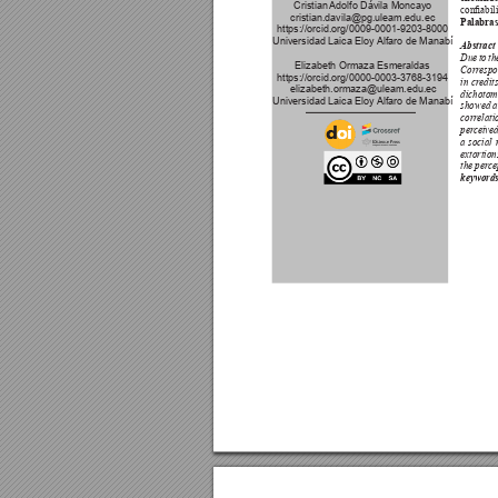
Cristian 
Adolfo Dávila Moncayo
conabili
cristian.davila@pg.uleam.edu.ec
Palabras
https://orcid.org/0009-0001-9203-8000
Universidad Laica Eloy 
Alfaro de Manabí
Abstract 
Due to th
Elizabeth Ormaza Esmeraldas
Corr
espo
https://orcid.org/0000-0003-3768-3194
in cr
edit
elizabeth.ormaza@uleam.edu.ec
dichotomo
Universidad Laica Eloy 
Alfaro de Manabí
showed a 
corr
elati
per
ceived
a social 
extortion
the per
ce
keywords