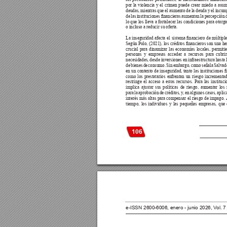
por la violencia y el crimen puede crear miedo a asum
deudas, mientras que el aumento de la deuda y el incum
de 
las 
instituciones nancieras 
aumentan 
la 
percepción 
lo que los lleva a fortalecer las condiciones para otorga
o incluso a reducir su oferta.
La 
inseguridad 
afecta 
el 
sistema 
nanciero 
de 
múltiple
Según Polo, 
(2021), 
los créditos 
nancieros son 
una 
he
crucial para dinamizar las economías locales, permiti
personas y empresas acceder a recursos para cubrir
necesidades, desde inversiones en infraestructura hasta
de 
bienes 
de 
consumo. 
Sin 
embargo, 
como 
señala 
Salvad
en 
un 
contexto 
de 
inseguridad, 
tanto 
las 
instituciones 

como los prestatarios enfrentan un riesgo incrementad
restringe 
el 
acceso 
a 
estos 
recursos. 
Para 
las 
instituci
implica ajustar sus políticas de riesgo, aumentar los 
para la aprobación de créditos, y
, en algunos casos, aplica
interés 
más 
altas 
para compensar 
el 
riesgo 
de 
impago. 
tiempo, los individuos y las pequeñas empresas, que
106
e-ISSN 2600-6006, enero - junio 2026, V
ol. 