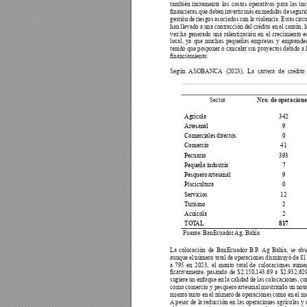
también incrementa los costos operativos para las ins
nancieras, 
que 
deben 
invertir 
más 
en 
medidas 
de 
seguri
gestión 
de 
riesgos 
asociados 
con 
la 
violencia. 
Estas 
circ
han llevado a una contracción del crédito en el cantón, l
vez ha generado una ralentización en el crecimiento 
local, ya que muchas pequeñas empresas y emprende
tenido que posponer o cancelar sus proyectos debido a l
nanciamiento.
Según 
ASOBANCA
(2023), 
La 
cartera 
de 
crédito 
Sector
Nro. de operacione
Agrícola
342
Artesanal
9
Comerciales directos
0
Comercio
41
Pecuario
393
Pequeña industria
7
Pesquero artesanal
9
Piscicultura
0
Servicios
12
T
urismo
2
Acuícola
2
TOT
AL
817
Fuente: BanEcuador 
Ag, Bahía
La 
colocación 
de 
BanEcuador 
B.P
. 
Ag 
Bahía, 
se 
obs
aunque el número total de operaciones disminuyó de 81
a 
795 
en 
2023, 
el 
monto 
total 
de 
colocaciones 
aumen
cativamente, 
pasando 
de 
$2,150,143.69 
a 
$2,932,629
sugiere un enfoque en la calidad de las colocaciones, co
como comercio y pesquero artesanal mostrando un nota
miento 
tanto 
en 
el número 
de operaciones 
como en 
el m
A
 pesar de la reducción en las operaciones agrícolas y 