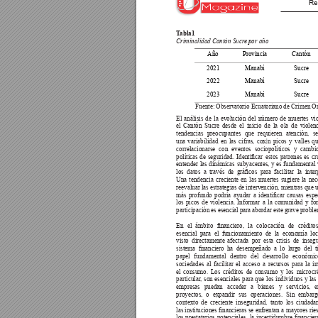
Re
T
abla1 
Criminalidad Cantón Sucr
e por año
Año
Provincia
Cantón
2021
Manabí
Sucre
2022
Manabí
Sucre
2023
Manabí
Sucre
Fuente: Observatorio Ecuatoriano de Crimen O
El análisis de la evolución del número de muertes vio
el Cantón Sucre desde el inicio de la ola de violenc
tendencias preocupantes que requieren atención, s
una variabilidad en las cifras, cox|n picos y valles 
correlacionarse con eventos sociopolíticos y cambi
políticas 
de 
seguridad. 
Identicar 
estos 
patrones 
es 
cr
entender las dinámicas subyacentes, y es fundamental v
los 
datos 
a 
través 
de 
grácos 
para 
facilitar 
la 
inter
Una 
tendencia 
creciente 
en 
las 
muertes 
sugiere 
la 
nec
reevaluar las estrategias de intervención, mientras que u
más 
profundo 
podría 
ayudar 
a 
identicar 
causas 
espe
los 
picos 
de 
violencia. 
Informar 
a 
la 
comunidad 
y 
fo
participación es 
esencial 
para 
abordar 
este grave 
proble
En 
el 
ámbito 
nanciero, 
la 
colocación 
de 
créditos
esencial para el funcionamiento de la economía loc
visto 
directamente 
afectada 
por 
esta 
crisis 
de 
insegu
sistema 
nanciero 
ha 
desempeñado 
a 
lo 
lar
go 
del 
t
papel fundamental dentro del desarrollo económi
sociedades al facilitar el acceso a recursos para la i
el 
consumo. 
Los 
créditos 
de 
consumo 
y 
los 
microcré
particular
, son esenciales para que los individuos y la
empresas puedan acceder a bienes y servicios, 
proyectos, 
o 
expandir 
sus 
operaciones. 
Sin 
embarg
contexto de creciente inseguridad, tanto los ciudad
las instituciones 
nancieras 
se 
enfrentan a 
mayores 
rie
los 
prestatarios 
potenciales, 
la 
incertidumbre 
nancier