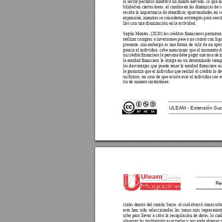
el sector pecuario mantuvo un monto elevado, lo que in
bilidad en ciertas áreas, el cambio en las dinámicas de 
resalta la importancia 
de identicar 
oportunidades en 
s
expansión, mientras se consideran estrategias para react
llos con una disminución en la actividad.
Según Montes, 
(2020) 
los 
créditos 
nancieros 
permiten 
realizar compras o inversiones pese a no contar con liqu
presente, sim embargo es una forma de salir de un apu
gencia al individuo, cabe mencionar que al momento de
un 
crédito 
nanciero 
la 
persona 
debe 
pagar 
una 
tasa 
de 
i
la entidad 
nanciera 
le 
otorga en 
un 
determinado 
tiemp
las desventajas 
que puede 
tener la 
entidad nanciera 
es
le garantiza que el individuo que realizó el crédito lo d
un futuro, en caso de que ocurra esto el individuo cae 
ria de manera instantánea.
ULEAM - Extensión Suc
Re
ciales dentro del cantón Sucre, el cual abarcó zonas urb
esto han sido seleccionados las zonas más representat
urbe para llevar a cabo la recopilación de datos, lo cua
observar las problemáticas actuales y por ende obtener