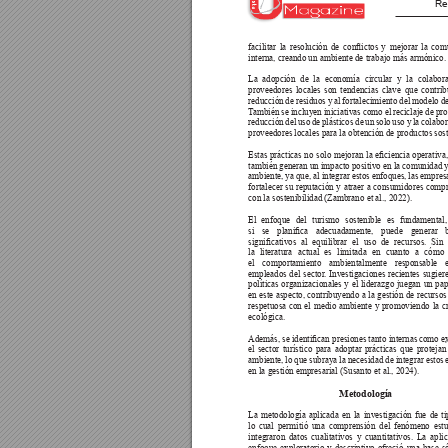
Re
facilitar 
la 
resolución 
de 
conictos 
y 
mejorar 
la 
comu
interna, creando un ambiente de trabajo más armónico.
La adopción de la economía circular y la colabor
proveedores locales son tendencias clave que contrib
reducción de residuos y al fortalecimiento del modelo d
T
ambién se incluyen iniciativas como el reciclaje de pro
reducción del uso de plásticos de un solo uso y la colabo
proveedores locales para la obtención de productos sost
Estas 
prácticas 
no 
solo 
mejoran 
la 
eciencia 
operativa,
también generan un impacto positivo en la comunidad y
ambiente, ya que, al integrar estos enfoques, las empre
fortalecer su reputación y atraer a consumidores comp
con la sostenibilidad (Zambrano et al., 2022).
El enfoque del turismo sostenible es fundamental
si 
se 
planica 
adecuadamente, 
puede 
generar 
signicativos 
al 
equilibrar 
el 
uso 
de 
recursos. 
Sin 
la literatura actual es limitada en cuanto a cómo
el comportamiento ambientalmente responsable 
empleados del sector
. Investigaciones recientes sugier
políticas organizacionales y el liderazgo juegan un pap
en este aspecto, contribuyendo a la gestión de recurso
respetuosa con el medio ambiente y promoviendo la cr
ecológica. 
Además, se identican presiones tanto internas 
como ex
el sector turístico para adoptar prácticas que proteja
ambiente, lo que subraya la necesidad de integrar estos
en la gestión empresarial (Susanto et al., 2024).
Metodología
La metodología aplicada en la investigación fue de ti
lo cual permitió una comprensión del fenómeno estu
integraron datos cualitativos y cuantitativos. La apli