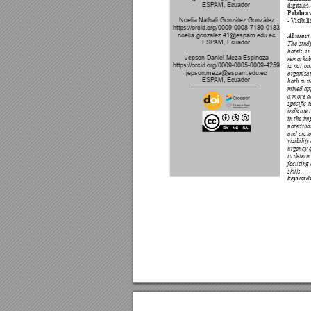
digitales.
ESP
AM, Ecuador 
Palabras
- V
isibil
Noelia Nathali González González 
https://orcid.org/0009-0008-7180-0183  
noelia.gonzalez.41@espam.edu.ec  
Abstract 
ESP
AM, Ecuador 
The 
stud
hotels 
in
Jepson Daniel Meza Espinoza 
r
emarkab
https://orcid.org/0009-0005-0009-4259  
is 
not 
on
jepson.meza@espam.edu.ec  
or
ganizat
ESP
AM, Ecuador 
both 
sust
mixed ap
a 
more 
a
specic 
t
indicate 
in the im
noted 
tha
and custo
visibility
ur
gency o
is 
determ
focusing 
skills.
keywords