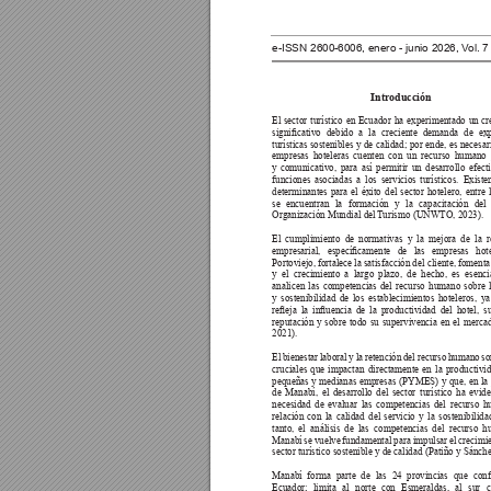
e-ISSN 2600-6006, enero - junio 2026, V
ol. 
Introducción 
El sector turístico en Ecuador ha experimentado un cr
signicativo 
debido 
a 
la 
creciente 
demanda 
de 
ex
turísticas sostenibles y de calidad; por ende, es necesar
empresas hoteleras cuenten con un recurso humano 
y comunicativo, para así permitir un desarrollo efect
funciones asociadas a los servicios turísticos. Existe
determinantes para el éxito del sector hotelero, entre 
se encuentran la formación y la capacitación del 
Organización Mundial del 
T
urismo (UNWTO, 2023).
El cumplimiento de normativas y la mejora de la r
empresarial, 
especícamente 
de 
las 
empresas 
hot
Portoviejo, fortalece la satisfacción del cliente, fomenta 
y el crecimiento a largo plazo, de hecho, es esenci
analicen las competencias del recurso humano sobre l
y sostenibilidad de los establecimientos hoteleros, y
reeja 
la 
inuencia 
de 
la 
productividad 
del 
hotel, 
s
reputación y sobre todo su supervivencia en el mercad
2021).
El bienestar laboral y la retención del recurso humano so
cruciales que impactan directamente en la productivid
pequeñas y medianas empresas (PYMES) y que, en la 
de Manabí, el desarrollo del sector turístico ha evid
necesidad de evaluar las competencias del recurso 
relación con la calidad del servicio y la sostenibilida
tanto, el análisis de las competencias del recurso 
Manabí se vuelve fundamental para impulsar el crecimie
sector turístico sostenible y de calidad (Patiño y Sánch
Manabí forma parte de las 24 provincias que con
Ecuador; limita al norte con Esmeraldas, al sur 