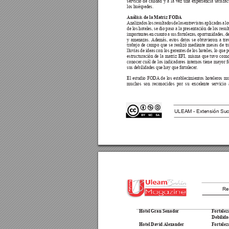
servicio de calidad y a la vez una experiencia satisfac
los huéspedes.
Análisis de la Matriz FODA
Analizados los resultados de las entrevistas aplicadas a lo
de los hoteles, se dio paso a la presentación de los resu
importantes en cuanto a sus fortalezas, oportunidades, d
y amenazas. 
Además, estos datos se obtuvieron a tra
trabajo de campo que se realizó mediante mesas de tr
lluvias de ideas con los gerentes de los hoteles, lo que p
estructuración de la matriz EFI, misma que tuvo como
conocer cuál de los indicadores internos tiene mayor f
sus debilidades que hay que fortalecer
.
El estudio FODA
 de los establecimientos hoteleros mu
muchos son reconocidos por su excelente servicio a
ULEAM - Extensión Suc
Re
Hotel Gran Senador
Fortaleza
Debilida
Hotel 
David Alexander
Fortaleza