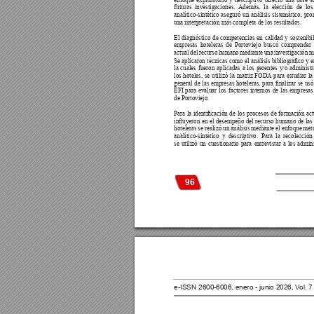
enfoque exploratorio y descriptivo ofreció una base s
futuras investigaciones. 
Además, la elección de lo
analítico-sintético aseguró un análisis sistemático, p
una interpretación más completa de los resultados.
El diagnóstico de competencias en calidad y sostenibil
empresas hoteleras de Portoviejo buscó comprender 
actual del recurso humano mediante una investigación me
Se aplicaron 
técnicas 
como 
el 
análisis 
bibliográco 
y 
e
la cuales fueron aplicadas a los gerentes y/o administ
los hoteles, se utilizó la matriz FODA
 para estudiar la
general 
de 
las 
empresas 
hoteleras, 
para 
nalizar 
se 
usó
EFI para evaluar los factores internos de las empresas
de Portoviejo. 
Para 
la 
identicación 
de 
los 
procesos 
de 
formación 
act
inuyeron 
en 
el 
desempeño 
del 
recurso 
humano 
de 
las
hoteleras se realizó un análisis mediante el enfoque me
analítico-sintético y descriptivo. Para la recolecció
se utilizó un cuestionario para entrevistar a los admin
96
e-ISSN 2600-6006, enero - junio 2026, V
ol. 