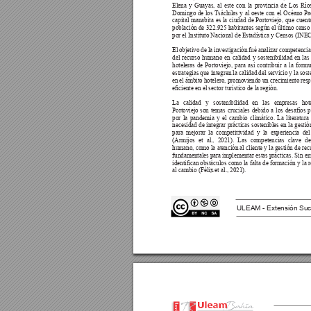
Elena y Guayas, al este con la provincia de Los Río
Domingo 
de 
los 
T
sáchilas 
y 
al 
oeste 
con 
el 
Océano 
Pa
capital manabita es la ciudad de Portoviejo, que cuent
población de 322.925 habitantes según el último censo 
por el Instituto Nacional de Estadística y Censos (INEC
El objetivo de la investigación fué analizar competencia
del recurso humano en calidad y sostenibilidad en las
hoteleras de Portoviejo, para así contribuir a la form
estrategias que integren la calidad del servicio y la sost
en el ámbito hotelero, promoviendo un crecimiento resp
eciente en el sector turístico de la región.
La calidad y sostenibilidad en las empresas hot
Portoviejo son temas cruciales debido a los desafíos 
por la pandemia y el cambio climático. La literatura 
necesidad de integrar prácticas sostenibles en la gestión
para mejorar la competitividad y la experiencia del
(Armijos et al., 2021). Las competencias clave de
humano, como la atención al cliente y la gestión de rec
fundamentales para implementar estas prácticas. Sin em
identican obstáculos como la 
falta de formación y 
la 
al cambio (Félix et al., 2021).
ULEAM - Extensión Suc