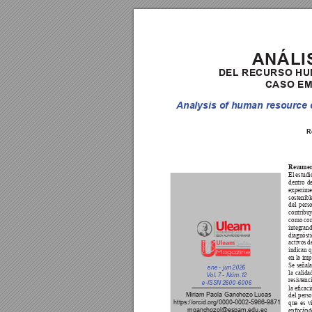
ANÁLI
DEL
 RECURSO
 H
CASO 
EM
Analysis of human resource c
R
Resumen
El estudi
dentro d
experime
sostenibl
del pers
contribuy
como com
integran
diagnósti
activos d
indican q
en la imp
Se señala
ene - jun 2026
la calida
V
ol. 7 - Núm.
 12
resistenc
e-IS
SN 2600-6006
la ecaci
del pers
 Miriam Paola Ganchozo Lucas 
https://orcid.org/0000-0002-5966-9871  
que 
es 
v
enfocándo
mganchozol@espam.edu.ec  