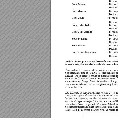
Debilida
Hotel Boston
Fortaleza
Debilida
Hotel Mangos
Fortaleza
Debilida
Hotel Lenus
Fortaleza
Debilida
Hotel Ceibo Real
Fortaleza
Debilida
Hotel Ceibo Dorado
Fortaleza
Debilida
Hotel Boutique
Fortaleza
Debilida
Hotel Paraíso
Fortaleza
Debilida
Hotel Reales T
amarindos
Fortaleza
Debilida
Análisis de los procesos de formación con r
elac
competencias y habilidades actuales del recurso hu
Para analizar los procesos de formación es necesari
principalmente cuál es el nivel de conocimiento de
humano, esto se realizó a través de técnicas como en
observación directa, utilizando herramientas como f
de encuesta en Google Form. Se analizaron los pr
formación en relación con las competencias y habili
personal hotelero.
Las encuestas se aplicaron durante los días 2 y 4 de
2025, lo cual permitió determinar las competencias ac
las empresas hoteleras; por ello, fue necesario un cu
estructurado que correspondió a los ejes de: cali
formación y desarrollo profesional y sostenibilidad a
prácticas institucionales de los empleados de los hotele
dentro de la zona urbana de Portoviejo. Se utilizó f