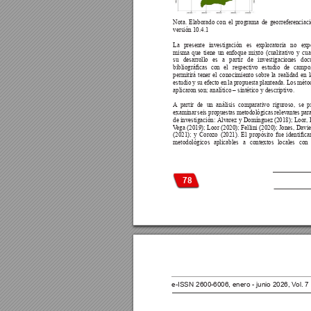
Nota. 
Elaborado 
con 
el 
programa 
de 
georreferenciaci
versión 10.4.1 
La 
presente 
investigación 
es 
exploratoria 
no 
exp
misma 
que 
tiene 
un 
enfoque 
mixto 
(cualitativo 
y 
cua
su 
desarrollo 
es 
a 
partir 
de 
investigaciones 
doc
bibliográcas 
con 
el 
respectivo 
estudio 
de 
campo,
permitirá 
tener 
el 
conocimiento 
sobre 
la 
realidad 
en 
l
estudio y 
su 
efecto 
en 
la 
propuesta planteada. 
Los 
méto
aplicaron son; analítico – sintético y descriptivo.
A
partir 
de 
un 
análisis 
comparativo 
riguroso, 
se 
p
examinar 
seis propuestas 
metodológicas 
relevantes 
para
de investigación: 
Álvarez y 
Domínguez (2018); 
Loor
,
V
ega (2019); 
Loor (2020); 
Fellini 
(2020); Jones, 
Davie
(2021); 
y 
Corozo 
(2021). 
El 
propósito 
fue 
identicar
metodológicos 
aplicables 
a 
contextos 
locales 
con 
78
e-ISSN 2600-6006, enero - junio 2026, V
ol. 