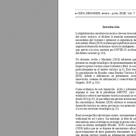
e-ISSN 2600-6006, enero - junio 2026, V
ol. 
Introducción 
La 
digitalización 
constituye 
un 
recurso 
clave 
en 
la 
recon
del 
sector 
turístico, 
al 
facilitar 
la 
atención 
automatiza
necesidades 
del 
visitante 
y 
optimizar 
su 
experiencia 
de
este 
sentido, 
Pérez 
(2018) 
sostiene 
que 
la 
globalización 
t
impulsa 
el 
desarrollo 
de 
destinos 
turísticos 
inteligentes, 
que, previo 
a la 
crisis sanitaria 
por COVID-19, 
no for
del debate sectorial (p.134).
No 
obstante, 
A
vilés 
y 
Machado 
(2018) 
advierten 
que
presenta un rezago 
tecnológico de 
aproximadamente do
respecto 
a 
países 
vecinos 
como 
Colombia 
y 
Perú, 
lo 
cua
particularmente 
en 
el 
ámbito 
turístico 
(p.3). 
Esta 
bre
la 
consolidación 
de 
Ecuador 
como 
Destino 
T
urístico 
I
(DTI), 
debido 
a 
deciencias 
en 
gobernanza, 
soste
innovación, 
sistemas 
de 
información 
y 
conectividad 
(
Salgado, 2019, p.1
14).
Como 
evidencia 
de 
esta 
limitación, 
Ávila 
y 
Altamira
exponen 
el 
caso 
de 
la 
plataforma 
GEOVIT
, 
cuyo 
estadístico sobre el movimiento turístico nacional no se
desde 
2018 
(p.45), 
lo 
que 
reeja 
una 
gestión 
instituciona
En 
concordancia, 
Pesantez 
(2020) 
atribuye 
el 
estanca
desarrollo turístico en ciertas provincias con potencia
a la escasa inversión tecnológica (p.13).
En 
el 
caso 
especíco 
del 
turismo 
costero, 
este 
mantiene 
u
tradicional 
de 
sol 
y 
playa. 
Sin 
embargo, 
la 
falta 
de 
se
adecuada 
en 
zonas 
estratégicas 
restringe 
la 
proyección 
como 
un 
destino 
inteligente 
(Proaño, 
2019). 
Asimismo
(2020) 
indica 
que 
no 
se 
dispone 
de 
mecanismos 
ecac
aprovechamiento 
de 
datos 
generados 
diariamente, 
lo 
q
una 
gestión 
turística 
basada 
en 
información 
estratégi