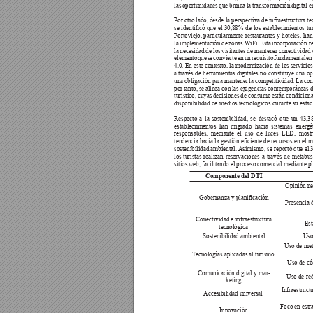
las 
oportunidades 
que 
brinda 
la 
transformación 
digital 
e
Por otro 
lado, 
desde la 
perspectiva 
de 
infraestructura te
se 
identicó 
que 
el 
30,88% 
de 
los 
establecimientos 
tu
Portoviejo, 
particularmente 
restaurantes 
y 
hoteles, 
han
la 
implementación 
de 
zonas 
W
iFi. 
Esta 
incorporación r
la 
necesidad 
de los 
visitantes 
de 
mantener 
conectividad 
elemento 
que 
se 
convierte 
en 
un 
requisito 
fundamental 
en
4.0. En este 
contexto, la 
modernización de 
los servicios
a través 
de 
herramientas 
digitales no 
constituye 
una 
op
una 
obligación 
para 
mantener 
la competitividad. 
La 
con
por 
tanto, 
se 
alinea 
con 
las 
exigencias 
contemporáneas 
d
turístico, 
cuyas 
decisiones de 
consumo 
están 
condiciona
disponibilidad de medios tecnológicos durante su estad
Respecto 
a 
la 
sostenibilidad, 
se 
destacó 
que 
un 
43,3
establecimientos 
han 
migrado 
hacia 
sistemas 
ener
gé
responsables, 
mediante 
el 
uso 
de 
luces 
LED, 
mostr
tendencia hacia 
la gestión 
eciente de 
recursos 
en el 
m
sostenibilidad ambiental. 
Asimismo, se reportó que el 
los 
turistas 
realizan 
reservaciones 
a 
través 
de 
metabus
sitios 
web, 
facilitando 
el 
proceso 
comercial 
mediante 
p
Componente del DTI
Opinión neu
Gobernanza y planicación
Presencia d
Conectividad e infraestructura 
Est
tecnológica
Sostenibilidad ambiental
Uso
Uso de met
T
ecnologías aplicadas al turismo
Uso de cód
Comunicación digital y mar-
Uso de red
keting
Infraestruct
Accesibilidad universal
Foco en estr
Innovación