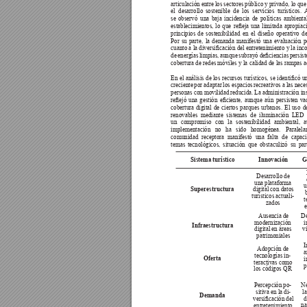
articulación entre 
los 
sectores 
público 
y 
privado, lo 
que
el 
desarrollo 
sostenible 
de 
los 
servicios 
turísticos. 
A
se 
observó 
una 
baja 
incidencia 
de 
políticas 
ambiental
establecimientos, 
lo 
que 
reeja 
una 
limitada 
apropiac
principios 
de 
sostenibilidad 
en 
el 
diseño 
operativo 
de
Por 
su 
parte, 
la 
demanda 
manifestó 
una 
evaluación 
p
cuanto a la diversicación del entretenimiento y la inc
de 
energías 
limpias, 
aunque 
subrayó 
deciencias 
persist
cobertura de redes móviles y la calidad de las rampas a
En 
el 
análisis 
de los 
recursos 
turísticos, 
se 
identicó 
u
creciente 
por 
adaptar 
los espacios 
recreativos a 
las nece
personas con 
movilidad 
reducida. 
La 
administración ins
reejó 
una 
gestión 
eciente, 
aunque 
aún 
persisten 
va
cobertura 
digital 
de 
ciertos 
parques 
urbanos. 
El 
uso 
d
renovables 
mediante 
sistemas 
de 
iluminación 
LED 
un 
compromiso 
con 
la 
sostenibilidad 
ambiental, 
a
implementación 
no 
ha 
sido 
homogénea. 
Paralela
comunidad 
receptora 
manifestó 
una 
falta 
de 
capaci
temas 
tecnológicos, 
situación 
que 
obstaculizó 
su 
par
Sistema turístico
Innovación
G
Desarrollo de 
una plataforma 
u
digital con datos 
Superestructura
turísticos actuali-
t
zados
Ausencia de 
De
modernización 
i
Infraestructura
digital en áreas 
vi
patrimoniales
I
Adopción de 
a
tecnologías in-
i
Oferta
teractivas como 
p
los códigos QR
Percepción po-
Ne
sitiva en la di-
la
Demanda
versicación del 
d
na
entretenimiento