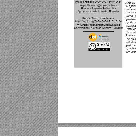
https://orcid.org/0009-0003-6970-2465
Abstract 
miguel.briones@espam.edu.ec 
The pr
es
Escuela Superior Politécnica 
str
engthe
Agropecuaria de Manabí, Ecuador
pr
ocess w
appr
oach
Benita Quiroz Rivadeneira
question
https://orcid.org/0009-0005-7823-6106
of r
eleva
mquirozrivadeneirar@unemi.edu.ec 
destinati
Universidad Estatal de Milagro, Ecuador
which 
st
the cons
Subseque
with the 
of 
the 
loc
goals and
of techno
keywords