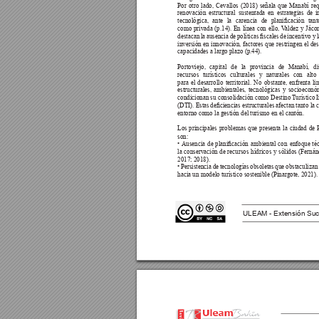
Por 
otro 
lado, 
Cevallos 
(2018) 
señala 
que 
Manabí 
req
renovación 
estructural 
sustentada 
en 
estrategias 
de 
i
tecnológica, 
ante 
la 
carencia 
de 
planicación 
tant
como 
privada 
(p.14). 
En 
línea 
con 
ello, 
V
aldez 
y 
Jáco
destacan 
la 
ausencia 
de 
políticas 
scales 
de 
incentivo 
y 
l
inversión 
en 
innovación, 
factores 
que 
restringen 
el 
des
capacidades a largo plazo (p.44).
Portoviejo, 
capital 
de 
la 
provincia 
de 
Manabí, 
d
recursos 
turísticos 
culturales 
y 
naturales 
con 
alto 
para 
el 
desarrollo 
territorial. 
No 
obstante, 
enfrenta 
li
estructurales, 
ambientales, 
tecnológicas 
y 
socioeconó
condicionan su consolidación como Destino 
T
urístico 
(DTI). Estas 
deciencias 
estructurales 
afectan 
tanto la 
c
entorno como la gestión del turismo en el cantón.
Los 
principales 
problemas 
que 
presenta 
la 
ciudad 
de 
son:
• Ausencia 
de 
planicación 
ambiental 
con 
enfoque 
té
la 
conservación 
de 
recursos 
hídricos 
y 
sólidos 
(Fernán
2017; 2018).
• 
Persistencia 
de 
tecnologías 
obsoletas 
que 
obstaculizan
hacia un modelo turístico sostenible (Pinargote, 2021).
ULEAM - Extensión Suc