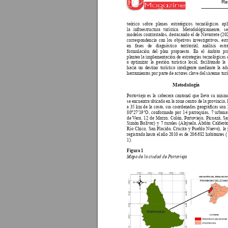
Re
teórico 
sobre 
planes 
estratégicos 
tecnológicos 
apl
la 
infraestructura 
turística. 
Metodológicamente, 
se
modelos 
contrastados, 
destacando 
el 
de 
Navarrete 
(20
correspondencia 
con 
los 
objetivos 
investigativos, 
est
en 
fases 
de 
diagnóstico 
territorial, 
análisis 
estr
formulación 
del 
plan 
propuesto. 
En 
el 
ámbito 
pr
plantea la 
implementación 
de 
estrategias 
tecnológicas 
a 
optimizar 
la 
gestión 
turística 
local, 
facilitando 
la 
hacia 
un 
destino 
turístico 
inteligente 
mediante 
la 
ad
herramientas por parte de actores clave del sistema turí
Metodología 
Portoviejo 
es 
la 
cabecera 
cantonal 
que 
lleva 
su 
mismo
se encuentra 
ubicado 
en 
la 
zona 
centro de 
la 
provincia, 
a 
35 
km 
de 
la 
costa, 
sus 
coordenadas 
geográcas 
son 
80°27′19″O, 
conformado 
por 
14 
parroquias, 
7 
urbana
de 
V
era, 
12 
de 
Marzo, 
Colón, 
Portoviejo, 
Picoazá, 
Sa
Simón 
Bolívar) 
y 
7 
rurales 
(Alajuela, 
Abdón 
Calderón
Río 
Chico, 
San 
Placido, 
Crucita 
y 
Pueblo 
Nuevo), 
la 
registrada hasta el año 2010 es de 
206.682 habitantes (
1).
Figura 1 
Mapa de la ciudad de Portoviejo