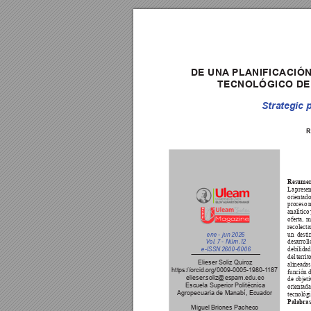
DE 
UNA
 PLANIFICACIÓ
TECNOLÓGICO 
DE
Strategic 
R
Resumen
La 
presen
orientado
proceso 
m
analítico 
oferta, 
m
recolecta
un 
desti
ene - jun 2026
desarroll
V
ol. 7 - Núm.
 12
debilidad
e-IS
SN 2600-6006
del 
territ
Elieser Soliz Quiroz
alineadas
https://orcid.org/0009-0005-1980-1
187 
función 
elieser
.soliz@espam.edu.ec 
de 
objeti
Escuela Superior Politécnica 
orientada
Agropecuaria de Manabí, Ecuador
tecnológi
Palabras
Miguel Briones Pacheco