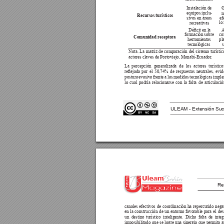
Instalación de 
G
equipos inclu-
m
Recursos turísticos
sivos en áreas 
ef
lo
recreativas
Décit en la 
A
formación sobre 
co
Comunidad receptora
herramientas 
pl
tecnológicas
Nota. 
La 
matriz 
de 
comparación 
del 
sistema 
turístic
actores claves de Portoviejo, Manabí-Ecuador
.
La 
percepción 
generalizada 
de 
los 
actores 
turístico
reejada 
por 
el 
50,74% 
de 
respuestas 
neutrales, 
evid
postura 
evasiva 
frente 
a 
las 
medidas 
tecnológicas 
imple
lo 
cual 
podría 
relacionarse 
con 
la 
falta 
de 
articulació
ULEAM - Extensión Suc
Re
canales 
efectivos 
de 
coordinación 
ha 
repercutido 
nega
en 
la 
construcción 
de 
un 
entorno 
favorable 
para 
el 
des
un 
destino 
turístico 
inteligente. 
Dicha 
falta 
de 
integ
imposibilitado 
que 
se 
logre 
una 
sinergia 
que 
permita 
a