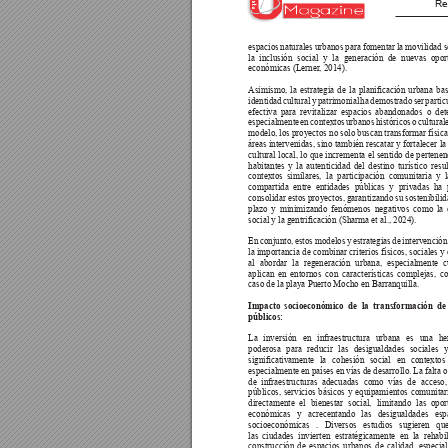
Re
espacios naturales urbanos para fomentar la movilidad s
la inclusión social y la generación de nuevas opor
económicas (Lerner
, 2014).
Asimismo, 
la 
estrategia 
de 
la 
planicación 
urbana 
bas
identidad cultural y patrimonial ha demostrado ser parti
efectiva para revitalizar espacios abandonados o det
especialmente en contextos urbanos históricos o culturale
modelo, los proyectos no solo buscan transformar física
áreas intervenidas, sino también rescatar y fortalecer la
cultural local, lo que incrementa el sentido de pertenen
habitantes y la autenticidad del destino turístico resu
contextos similares, la participación comunitaria y 
compartida entre entidades públicas y privadas ha 
consolidar estos proyectos, garantizando su sostenibilid
plazo y minimizando fenómenos negativos como la 
social y la gentricación (Sharma et al., 2024).
En conjunto, estos modelos y estrategias de intervenció
la importancia de combinar criterios físicos, sociales y 
al abordar la regeneración urbana, especialmente 
aplican en entornos con características complejas, c
caso de la playa Puerto Mocho en Barranquilla. 
Impacto socioeconómico de la transformación de
públicos:
La inversión en infraestructura urbana es una he
poderosa para reducir las desigualdades sociales 
signicativamente 
la 
cohesión 
social 
en 
contextos 
especialmente en países en vías de desarrollo. La falta o
de infraestructuras adecuadas como vías de acceso,
públicos, servicios básicos y equipamientos comunitar
directamente el bienestar social, limitando las opo
económicas y acrecentando las desigualdades esp
socioeconómicas . Diversos estudios sugieren q
las ciudades invierten estratégicamente en la rehabi
construcción de espacios urbanos de calidad, especia