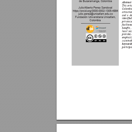
de Bucaramanga, Colombia
Abstract 
This arti
Julio 
Alberto Perea Sandoval
Colombia,
https://orcid.org/0000-0002-1305-4994
attracti
julio.perea@unicafam.edu.co
and a d
Fundación Universitaria Unicafam, 
identied
Colombia
private s
facilitat
benets, 
local r
es
pr
ovides 
emphasiz
sustainab
keywords
participa