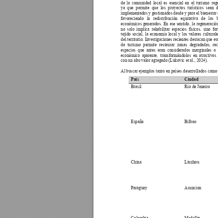
de la comunidad local es esencial en el turismo rege
ya que permite que los proyectos turísticos sean d
implementados y gestionados desde y para el bienestar 
favoreciendo 
la 
redistribución 
equitativa 
de 
los 
económicos generados. En ese sentido, la regeneración
no solo implica rehabilitar espacios físicos, sino for
tejido social, la economía local y los valores cultural
del territorio. Investigaciones recientes destacan que e
de turismo permite restaurar zonas degradadas, re
espacios que antes eran considerados marginales o 
económico aparente, transformándolos en atractivos 
con un alto valor agregado (Lukovic et al., 2024).
Al buscar ejemplos tanto en países desarrollados como 
Pais
Ciudad
Brasil
Rio de Janeiro
España
Bilbao
China
Liuzhou
Paraguay
Asuncion