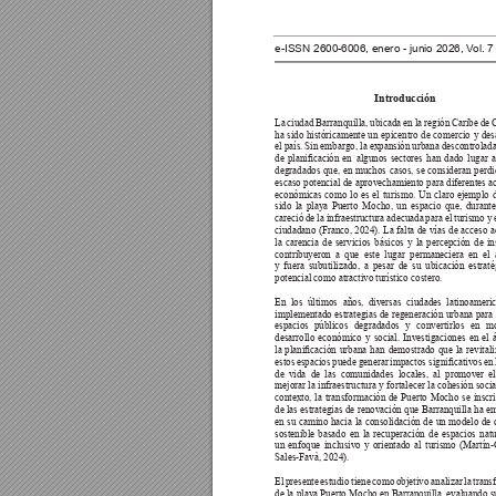
e-ISSN 2600-6006, enero - junio 2026, V
ol. 
Introducción 
La ciudad Barranquilla, ubicada en la región Caribe de 
ha sido históricamente un epicentro de comercio y desa
el país. Sin embargo, la expansión urbana descontrolada 
de 
planicación 
en 
algunos 
sectores 
han 
dado 
lugar 
a
degradados que, en muchos casos, se consideran perdi
escaso potencial de aprovechamiento para diferentes ac
económicas como lo es el turismo. Un claro ejemplo d
sido la playa Puerto Mocho, un espacio que, durante
careció de la infraestructura adecuada para el turismo y e
ciudadano (Franco, 2024). La falta de vías de acceso a
la carencia de servicios básicos y la percepción de i
contribuyeron a que este lugar permaneciera en el
y fuera subutilizado, a pesar de su ubicación estrat
potencial como atractivo turístico costero.
En los últimos años, diversas ciudades latinoameri
implementado estrategias de regeneración urbana para 
espacios públicos degradados y convertirlos en m
desarrollo económico y social. Investigaciones en el 
la 
planicación 
urbana 
han 
demostrado 
que 
la 
revital
estos 
espacios 
puede 
generar 
impactos signicativos 
en
de vida de las comunidades locales, al promover el
mejorar la infraestructura y fortalecer la cohesión socia
contexto, la transformación de Puerto Mocho se inscri
de las estrategias de renovación que Barranquilla ha e
en su camino hacia la consolidación de un modelo de d
sostenible basado en la recuperación de espacios natu
un enfoque inclusivo y orientado al turismo (Martí
Sales-Favà, 2024).
El presente estudio tiene como objetivo analizar la tran
de la playa Puerto Mocho en Barranquilla, evaluando s