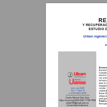
RE
Y
 RECUPERA
ESTUDIO 
Urban regenera
R
Resumen
Este artí
Colombia,
atractivo 
con 
acto
del éxito
entre el 
elemento
ene - jun 2026
sociales
V
ol. 7 - Núm.
 12
calidad d
e-IS
SN 2600-6006
Puerto Mo
urbana e
Carlos Manuel Diaz Soto
participa
https://orcid.org/0000-0001-7785-7908
Palabra
cdiaz105@unab.edu.co
Participa
Universidad Autónoma 