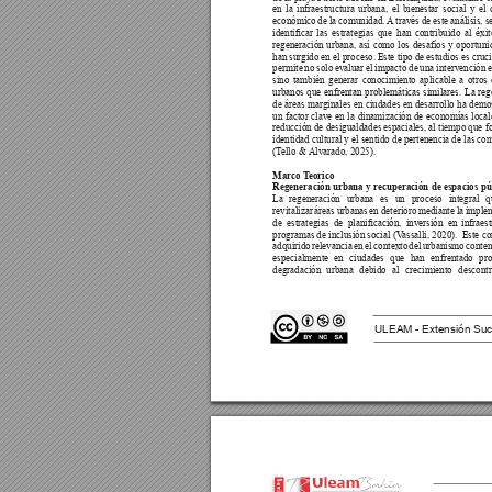
en la infraestructura urbana, el bienestar social y el 
económico de la comunidad. 
A
 través de este análisis, s
identicar 
las 
estrategias 
que 
han 
contribuido 
al 
éxit
regeneración urbana, así como los desafíos y oportuni
han surgido en el proceso. Este tipo de estudios es cruci
permite 
no solo 
evaluar 
el 
impacto 
de 
una 
intervención 
e
sino también generar conocimiento aplicable a otros 
urbanos que enfrentan problemáticas similares. La reg
de áreas marginales en ciudades en desarrollo ha demos
un factor clave en la dinamización de economías locale
reducción de desigualdades espaciales, al tiempo que fo
identidad cultural y el sentido de pertenencia de las c
(T
ello & 
Alvarado, 2025).
Marco T
eorico
Regeneración urbana y recuperación de espacios pú
La regeneración urbana es un proceso integral 
revitalizar áreas urbanas en deterioro mediante la impl
de 
estrategias 
de 
planicación, 
inversión 
en 
infraest
programas de inclusión social (V
assalli, 2020).  Este c
adquirido relevancia en el contexto del urbanismo conte
especialmente en ciudades que han enfrentado pr
degradación urbana debido al crecimiento descontr
ULEAM - Extensión Suc