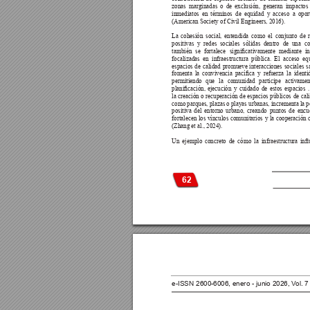
zonas marginadas o de exclusión, generan impactos 
inmediatos en términos de equidad y acceso a opor
(American Society of Civil Engineers, 2016).
La cohesión social, entendida como el conjunto de r
positivas y redes sociales sólidas dentro de una c
también 
se 
fortalece 
signicativamente 
mediante 
i
focalizadas en infraestructura pública. El acceso eq
espacios de calidad promueve interacciones sociales s
fomenta 
la 
convivencia 
pacíca 
y 
refuerza 
la 
identi
permitiendo que la comunidad participe activame
planicación, 
ejecución 
y 
cuidado 
de 
estos 
espacios 
.
la creación o recuperación de espacios públicos de cali
como parques, plazas o playas urbanas, incrementa la p
positiva del entorno urbano, creando puntos de encu
fortalecen los vínculos comunitarios y la cooperación 
(Zhang et al., 2024).
Un 
ejemplo 
concreto 
de 
cómo 
la 
infraestructura 
in
62
e-ISSN 2600-6006, enero - junio 2026, V
ol. 