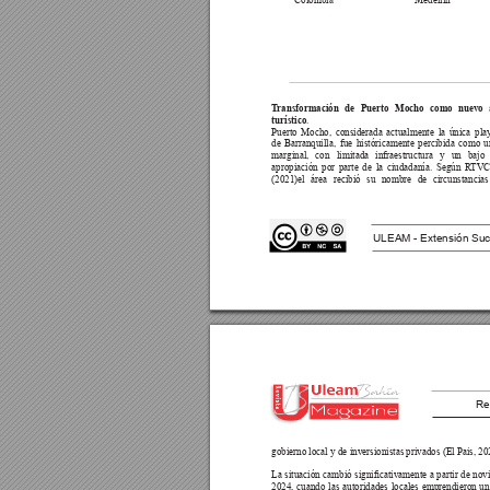
Colombia
Medellin
T
ransformación de Puerto Mocho como nuevo a
.
turístico
Puerto Mocho, considerada actualmente la única pla
de Barranquilla, fue históricamente percibida como u
marginal, con limitada infraestructura y un bajo
apropiación por parte de la ciudadanía. Según R
TVC 
(2021)el área recibió su nombre de circunstancias
ULEAM - Extensión Suc
Re
gobierno local y de inversionistas privados (El Pais, 20
La 
situación 
cambió 
signicativamente 
a 
partir 
de 
nov
2024, cuando las autoridades locales emprendieron un