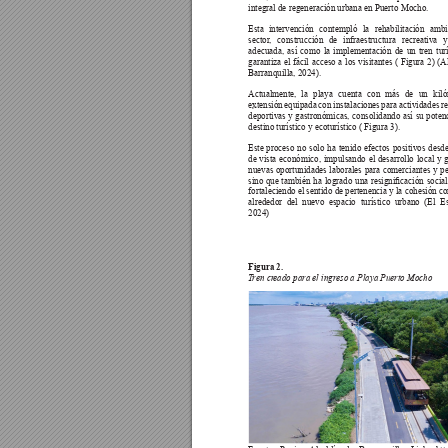
integral de regeneración urbana en Puerto Mocho. 
Esta intervención contempló la rehabilitación ambi
sector
, construcción de infraestructura recreativa y
adecuada, así como la implementación de un tren turí
garantiza el fácil acceso a los visitantes ( Figura 2) (A
Barranquilla, 2024). 
Actualmente, 
la 
playa 
cuenta 
con 
más 
de 
un 
kil
extensión equipada con instalaciones para actividades re
deportivas y gastronómicas, consolidando así su poten
destino turístico y ecoturístico ( Figura 3). 
Este proceso no solo ha tenido efectos positivos desd
de vista económico, impulsando el desarrollo local y 
nuevas oportunidades laborales para comerciantes y pe
sino 
que 
también 
ha 
logrado 
una 
resignicación 
social
fortaleciendo el sentido de pertenencia y la cohesión c
alrededor del nuevo espacio turístico urbano (El E
2024)
Figura 2. 
T
ren cr
eado para el ingreso a Playa Puerto Mocho