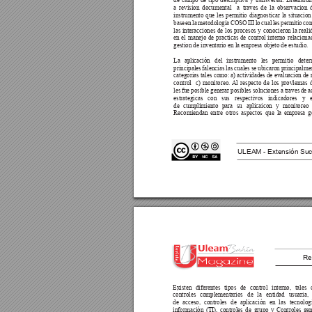
de 
campo 
de 
tipo 
descriptiva 
y 
transversal. 
Diseñaron
a 
revision 
documental 
a 
traves 
de 
la 
observacion 
instrumento 
que 
les 
permitio 
diagnosticar 
la 
situacion
base 
en 
la 
metodologia 
COSO 
III 
lo 
cual 
les 
permitio 
con
las 
interacciones 
de 
los 
procesos 
y 
conocieron 
la 
reali
en 
el 
manejo 
de 
practicas 
de 
control 
interno 
relaciona
gestion de inventario en la empresa objeto de estudio.
La 
aplicación 
del 
instrumento 
les 
permitio 
deter
principales 
falencias las 
cuales se 
ubicaron principalme
categorias tales como: a) 
actividades de evaluacion de r
control 
c) 
monitoreo. 
Al 
respecto 
de 
los 
provlemas 
les 
fue 
posible generar 
posibles soluciones 
a traves 
de 
a
estrategicas 
con 
sus 
respectivos 
indicadores 
y 
de 
cumplimiento 
para 
su 
aplicaicon 
y 
monitoreo 
Recomiendan 
entre 
otros 
aspectos 
que 
la 
empresa 
g
ULEAM - Extensión Suc
Re
Existen 
diferentes 
tipos 
de 
control 
interno, 
tales 
controles 
complementarios 
de 
la 
entidad 
usuaria, 
de 
acceso, 
controles 
de 
aplicación 
en 
las 
tecnolog
información 
(TI), 
controles 
de 
grupo 
y 
Controles 
gen