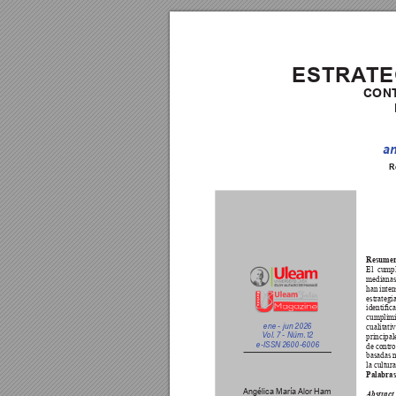
ESTRA
TE
CON
an
R
Resumen
El 
cumpl
medianas
han inte
estrategia
identica
cumplimi
ene - jun 2026
cualitativ
V
ol. 7 - Núm.
 12
principal
e-IS
SN 2600-6006
de contro
basadas n
la cultu
Palabras
Angélica María 
Alor Ham
Abstract 