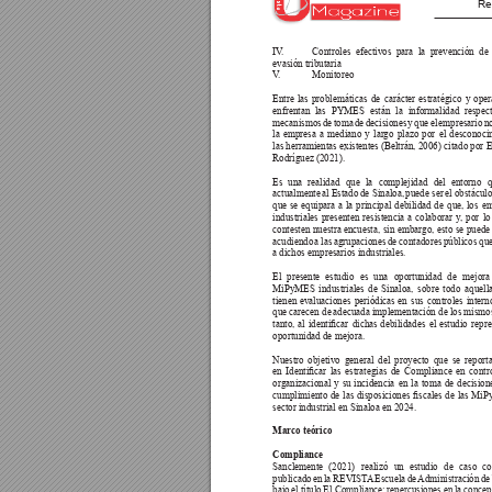
Re
IV
. 
Controles 
efectivos 
para 
la 
prevención 
de 
evasión tributaria 
V
. 
Monitoreo 
Entre 
las 
problemáticas 
de 
carácter 
estratégico 
y 
oper
enfrentan 
las 
PYMES 
están 
la 
informalidad 
respec
mecanismos 
de 
toma 
de 
decisiones 
y 
que 
el 
empresario 
n
la 
empresa 
a 
mediano 
y 
lar
go 
plazo 
por 
el 
desconoci
las herramientas existentes (Beltrán, 2006) citado por 
Rodríguez (2021).
Es 
una 
realidad 
que 
la 
complejidad 
del 
entorno 
q
actualmente 
al Estado 
de Sinaloa, 
puede ser 
el obstáculo
que 
se 
equipara 
a 
la 
principal 
debilidad 
de 
que, 
los 
em
industriales 
presenten 
resistencia 
a 
colaborar 
y
, 
por 
lo
contesten 
nuestra encuesta, 
sin 
embargo, 
esto 
se 
puede
acudiendo 
a 
las 
agrupaciones 
de 
contadores 
públicos 
que
a dichos empresarios industriales.
El 
presente 
estudio 
es 
una 
oportunidad 
de 
mejora
MiPyMES 
industriales 
de 
Sinaloa, 
sobre 
todo 
aquella
tienen 
evaluaciones 
periódicas 
en 
sus 
controles 
intern
que carecen de 
adecuada implementación de los 
mismo
tanto, 
al 
identicar 
dichas 
debilidades 
el 
estudio 
repre
oportunidad de mejora. 
Nuestro 
objetivo 
general 
del 
proyecto 
que 
se 
reporta
en 
Identicar 
las 
estrategias 
de 
Compliance 
en 
contr
organizacional 
y 
su 
incidencia 
en 
la 
toma 
de 
decision
cumplimiento 
de 
las 
disposiciones 
scales 
de 
las 
MiP
sector industrial en Sinaloa en 2024.
Marco teórico
Compliance
Sanclemente 
(2021) 
realizó 
un 
estudio 
de 
caso 
co
publicado 
en 
la 
REVIST
A
Escuela 
de 
Administración 
de
bajo 
el título 
El Compliance: 
repercusiones en 
la concep