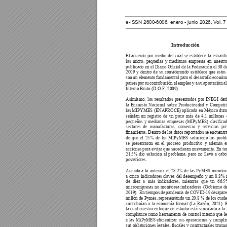
e-ISSN 2600-6006, enero - junio 2026, V
ol. 
Introducción 
El 
acuerdo 
por 
medio 
del 
cual 
se 
establece 
la 
estrati
las 
micro, 
pequeñas 
y 
medianas 
empresas 
en 
nuestro
publicado en 
el 
Diario 
Ocial 
de 
la 
Federación 
el 
30 
d
2009 
y 
dentro 
de 
su 
considerando 
establece 
que 
estas 
son 
un elemento 
fundamental para 
el desarrollo 
económi
países 
por 
su 
contribución 
al empleo 
y 
a 
su 
aportación 
al
Interno Bruto (D.O.F
., 2009). 
Asimismo, 
los 
resultados 
presentados 
por 
INEGI 
der
la 
Encuesta 
Nacional 
sobre 
Productividad 
y 
Competit
las MIPYMES (ENAPROCE) aplicada en 
México dura
señalan 
un 
registro 
de 
un 
poco 
más 
de 
4.1 
millones 
pequeñas 
y 
medianas 
empresas 
(MIPyMES) 
clasicad
sectores 
de 
manufacturas, 
comercio 
y 
servicios 
pri
nancieros. Dentro de los datos reportados 
se encuentra
de 
que 
el 
25% 
de 
las 
MIPyMES 
solucionó 
los 
probl
se 
presentaron 
en 
el 
proceso 
productivo 
y 
además 
e
acciones para 
evitar 
que 
sucedieran 
nuevamente. En 
ta
21.5% 
dio 
solución 
al 
problema, 
pero 
no 
llevó 
a 
cabo
posteriores.
Aunado 
a 
lo 
anterior, 
el 
28.2% 
de 
las 
PyMES 
monitor
a 
cinco 
indicadores 
claves 
del 
desempeño 
y 
un 
8.8% 
de 
diez 
a 
más 
indicadores, 
mientras 
que 
un 
66.5
microempresas 
no 
monitorea 
indicadores 
(Gobierno 
de
2019). 
 En 
tiempos de 
pandemia de 
COVID-19 
desapare
millón de Pymes, 
representando un 
20.8 % 
de los 
cuale
contribuían 
a 
la 
economía 
formal 
(La 
Razón, 
2021). 
la 
cual 
nuestro 
enfoque 
de 
estudio 
está 
vinculado 
a 
la 
compliance como 
herramienta 
de control 
interno que 
l
a 
las 
MiPyMES 
ecientizar 
sus 
operaciones 
y 
cumpli
sus obligaciones 
legales, scales 
y contractuales prom