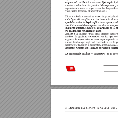
empresa, 
del 
cual 
identicamos 
como 
objetivo 
principal
un 
estudio 
sobre 
la 
noción 
jurídica 
del 
compliance 
y 
repercute 
en la 
forma en 
la 
que se 
conciben las 
grandes 
y del cual se desprende el siguiente análisis:
Dicho estudio 
lo 
estructuró en 
torno 
a los 
principales 
d
de 
la 
gura 
del 
compliance 
a 
nivel 
internacional, 
evi
que 
dicha 
institución 
legal 
implica, 
de 
un 
aparte, 
camb
identidad 
misma 
de 
las 
compañías, 
transformación que 
en 
nuevas 
interpretaciones 
sobre 
la 
naturaleza 
de 
las 
so
sus obligaciones y su responsabilidad.
Aunado 
a 
lo 
anterior
, 
dicha 
gura 
impone 
mutacio
modelos 
de 
gobierno 
corporativo, 
en 
los 
que 
ese
organizar 
la 
empresa 
de 
una 
manera 
que 
le 
permita 
a
nuevos 
desafíos 
que 
implica 
el 
respeto 
de 
la 
ley
, 
lo 
qu
implementar 
diferentes instrumentos 
que favorezcan 
el 
los 
riesgos 
jurídicos 
que 
se 
derivan de 
su propio 
compor
La 
metodología 
analítica 
y 
comparativa 
de 
la 
doctr
18
e-ISSN 2600-6006, enero - junio 2026, V
ol. 