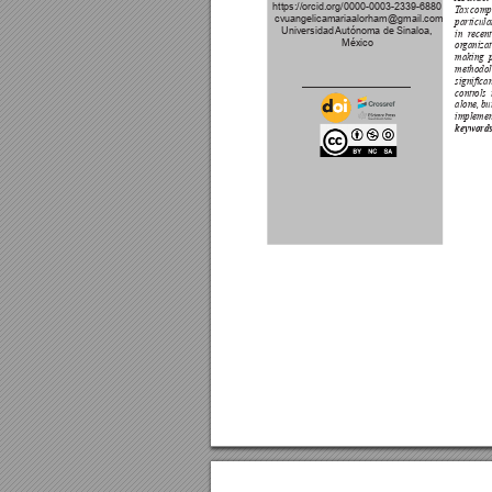
https://orcid.org/0000-0003-2339-6880
T
ax compl
 cvuangelicamariaalorham@gmail.com  
particula
Universidad 
Autónoma de Sinaloa,
in r
ecen
México
or
ganizat
making 
methodol
signican
contr
ols
alone, 
bu
implemen
keywords