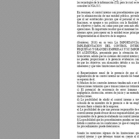
las tecnologías 
de la 
información (TI), 
para lo 
cual se 
re
consultar la NIA
 315. 
En 
resumen, 
el 
control 
interno 
son 
procedimientos 
que
por 
la 
administración 
de 
una 
entidad 
pública, 
privada
que 
al 
ser 
establecidos 
procura 
que 
el 
personal 
al 
re
funciones, 
se 
apegue 
a 
sus 
políticas 
con 
la 
nalidad 
los 
objetivos 
y 
metas, 
así 
como 
para 
que 
sean 
más 
ec
operaciones. Es importante resaltar que el mantener 
los
internos 
aptos 
para 
operar 
en 
la 
entidad 
recae 
princip
obligatoriedad en el directivo de la empresa.
(Gutiérrez, 
2018) 
en 
su 
tesis 
LA
IMPOR
T
ANCIA
IMPLEMENT
ACION 
DEL
CONTROL 
INTER
PEQUEÑAS 
Y
 GRANDES EMPRESAS Y
 SU IMPO
EN 
AUDITORIA, 
presentada 
para 
la 
obtención 
de 
licenciatura, 
señala 
que los 
sistemas 
del 
control 
interno 
no 
pueden 
proporcionar 
a 
la 
gerencia 
evidencias 
con
de 
que 
los 
objetivos 
son 
alcanzados 
debido 
a 
sus 
li
inherentes y que tales limitaciones incluyen: 
a) 
Requerimiento 
anual 
de 
la 
gerencia 
de 
que 
el 
implantación 
de 
un 
control 
interno 
no 
exceda 
los 
bene
se esperan de él. 
b) Muchos de los controles internos tienden más a ser d
transacciones rutinarias que a transacciones no rutinaria
c) 
El 
potencial 
de 
ocurrencia 
de 
error 
humano 
negligencia, 
distracción, 
errores 
de 
juicio 
y 
no 
entendi
instrucciones. 
d) 
La 
posibilidad 
de 
eludir 
el 
control 
interno 
a 
tra
colusión 
de 
un 
miembro 
de 
la 
gerencia 
o 
de 
un 
empl
terceros fuera o dentro de la empresa. 
e) 
La 
posibilidad 
de 
que 
una 
persona 
responsable 
de 
control 
interno 
pueda 
abusar 
de esa 
responsabilidad, por
un miembro de la gerencia eludiendo un control interno
f) La 
posibilidad que los 
procedimientos puedan 
ser in
debido a cambios en las condiciones ya 
que el cumplim
los procedimientos puede deteriorarse.
Siendo 
las 
anteriores 
algunas 
de 
las 
limitaciones 
qu
control 
interno 
y 
que 
debemos 
tomar 
en 
cuenta 
al 
d