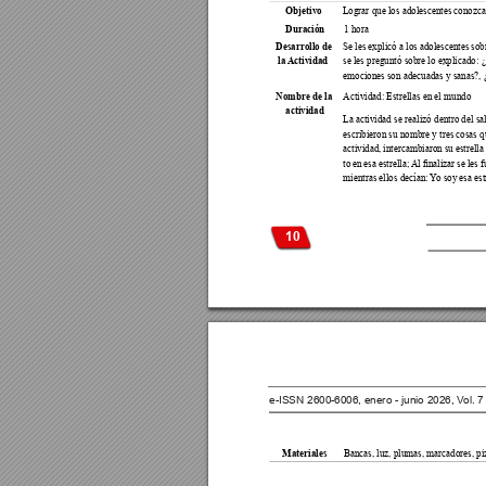
Lograr que los adolescentes conozcan
Objetivo 
1 hora
Duración 
Se les explicó a los adolescentes so
Desarrollo de 
se les preguntó sobre lo explicado:
la Actividad
emociones son adecuadas y sanas?, 
Actividad: Estrellas en el mundo 
Nombre de la 
actividad 
La actividad se realizó dentro del sa
escribieron su nombre y tres cosas q
actividad, intercambiaron su estrella
to 
en 
esa 
estrella; 
Al nalizar 
se 
les 
f
mientras ellos decían: 
Y
o soy esa est
10
e-ISSN 2600-6006, enero - junio 2026, V
ol. 
Bancas, luz, plumas, marcadores, piza
Materiales