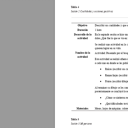
T
abla 4
Sesión 2 Cualidades y acciones positivas 
Describir sus cualidades y que 
Objetivo 
1 hora 
Duración 
En la segunda sesión se hizo un
Desarrollo de la 
doles ¿Qué fue lo que se vio en 
actividad 
Se realizó una actividad en la 
quieren lograr en su vida. 
Actividad: Paseando por el bos
Nombre de la 
actividad 
Esta actividad se realizó afuera
a cada uno en donde se les pidió
Raíces (escribir sus c
•
Ramas/hojas (escribir 
•
Frutos (escribir/dibuj
•
Al terminar su dibujo se les co
posteriormente se concluyó la a
¿Cómo se sintieron re
•
•
¿Qué dicultades tuvi
Mesas, hojas de máquina, colores
Materiales 
T
abla 5
Sesión 3 Mi persona 