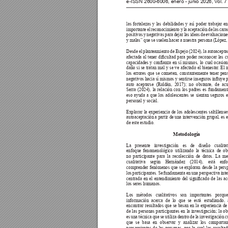
e-ISSN 2600-6006, enero - junio 2026, V
ol. 
las fortalezas y las debilidades y así poder trabajar en
importante el reconocimiento y la aceptación de las carac
positivas y negativas para dejar las ideas de evaluacion
y malas” que se suelen hacer a nuestra persona (López,
Desde el planteamiento de Espejo (2024), la autoaceptac
afectada 
al 
tener 
dicultad 
para 
poder 
reconocer 
las 
c
capacidades 
y 
conanza 
en 
sí 
mismos, 
lo 
cual 
ocasion
daño si se tratan mal y se ve afectado el bienestar
. El 
los errores que se cometen, constantemente tener pen
negativos hacia 
sí mismos 
y sentirse 
inseguros inuye 
p
auto aceptarse (Roldán, 2017); no obstante, de ac
Serra (2024), la relación con los padres es fundament
eso ayuda a que los adolescentes se sientan seguros e
personal y social. 
Explorar la experiencia de los adolescentes saltillense
autoaceptación a partir de una intervención grupal, es e
de este estudio. 
Metodología       
La presente investigación es de diseño cualita
enfoque fenomenológico utilizando la técnica de ob
no participante para la recolección de datos. La me
cualitativa según Hernández (2014), está en
comprender fenómenos que se exploran desde la persp
los participantes. Se fundamenta en una perspectiva inte
centrada 
en 
el 
entendimiento 
del 
signicado 
de 
las 
ac
los seres humanos. 
Los métodos cualitativos son importantes porqu
información acerca de lo que se está estudiando,
encontrar resultados que se basan en la experiencia de
de las personas participantes en la investigación; la o
es una técnica que se utiliza dentro de la investigación cu
que se basa en observar y analizar los comporta