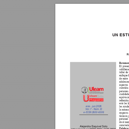
UN EST
R
Resumen
El prese
saltillen
taller de
enfoque f
de entre
adolescen
aspectos 
cuestión
personas.
cualidade
equivocan
reexión 
esto les 
ene - jun 2026
les ayud
V
ol. 7 - Núm.
 12
la autoac
e-IS
SN 2600-6006
respecto 
técnicas
personal
de al men
caracterí
Alejandra Esquivel Soto  
Palabras