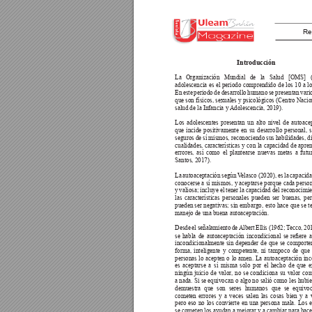
Re
Introducción 
La Organización Mundial de la Salud [OMS] (
adolescencia es el periodo comprendido de los 10 a lo
En este periodo de desarrollo humano se presentan vari
que son físicos, sexuales y psicológicos (Centro Nacio
salud de la Infancia y 
Adolescencia, 2019). 
Los adolescentes presentan un alto nivel de autoacep
que incide positivamente en su desarrollo personal, s
seguros de 
sí mismos, 
reconociendo sus 
habilidades, 
d
cualidades, características y con la capacidad de apre
errores, así como el plantearse nuevas metas a futu
Santos, 2017). 
La autoaceptación según V
elasco (2020), es la capacid
conocerse a sí mismos, y aceptarse porque cada person
y valiosa; incluye el tener la capacidad del reconocimi
las características personales pueden ser buenas, pe
pueden ser negativas; sin embargo, esto hace que se t
manejo de una buena autoaceptación. 
Desde el señalamiento de 
Albert Ellis (1962; T
ecco, 20
se 
habla 
de 
autoaceptación 
incondicional 
se 
reere 
a
incondicionalmente sin depender de que se comporten
forma, inteligente y competente, ni tampoco de que
personas lo acepten o lo amen. La autoaceptación inc
es aceptarse a sí misma solo por el hecho de que ex
ningún juicio de valor
, no se condiciona su valor co
a nada. Si se equivocan o algo no salió como les hubie
demuestra que son seres humanos que se equivo
cometen errores y a veces salen las cosas bien y a 
pero eso no los convierte en una persona mala. Los e
se cometen los ayudan a mejorar y a cambiar para hacer