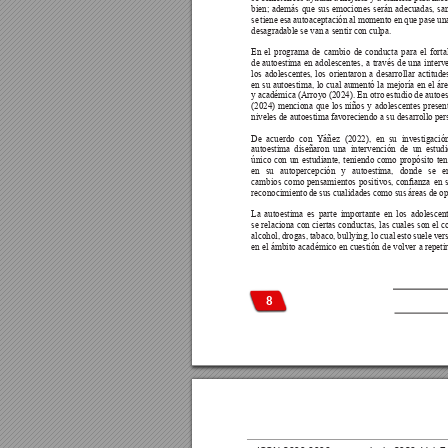
bien; además que sus emociones serán adecuadas, san
se tiene esa autoaceptación al momento en que pase una
desagradable se van a sentir con culpa.
En el programa de cambio de conducta para el forta
de autoestima en adolescentes, a través de una interv
los adolescentes, los orientaron a desarrollar actitude
en su autoestima, lo cual aumentó la mejoría en el áre
y académica (Arroyo (2024). En otro estudio de autoes
(2024) menciona que los niños y adolescentes present
niveles de autoestima favoreciendo a su desarrollo per
De acuerdo con 
Yáñez (2022), en su investigació
autoestima diseñaron una intervención de un estud
único con un estudiante, teniendo como propósito ten
en su autopercepción y autoestima, donde se e
cambios 
como 
pensamientos 
positivos, 
conanza 
en 
s
reconocimiento de sus cualidades como sus áreas de op
La autoestima es parte importante en los adolescen
se relaciona con ciertas conductas, las cuales son el 
alcohol, drogas, tabaco, bullying, lo cual esto suele ver
en el ámbito académico en cuestión de volver a repetir
8