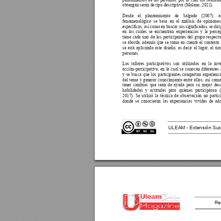
pensamientos de las personas, por lo cual los resulta
obtengan serán de tipo descriptivo (Molano, 2021). 
Desde el planteamiento de Salgado (2007), 
fenomenológico se basa en el análisis de opinione
especícos, así como 
en buscar sus 
signicados, se diri
en los cuales se encuentran experiencias y la perce
tiene cada uno de los participantes del grupo respect
se aborda, además que se toma en cuenta el contexto 
se está aplicando este diseño, es decir el lugar
, el ti
personas. 
Los talleres participativos son utilizados en la inv
acción-participativa, en la cual se conocen diferentes
y se busca que los participantes compartan experienci
del tema y generar conocimiento entre ellos; así como
tener cambios que sean de ayuda para su mejor desa
habilidades y actitudes para quienes participaron 
2017). Se utilizó la técnica de observación no partic
donde se conocieron las experiencias vividas de ado
ULEAM - Extensión Suc
Re