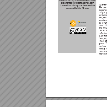
https://orcid.org/0009-0001-4172-2638 
alejandraesquivelsoto@gmail.com
Abstract 
Universidad Vizcaya de las 
Américas 
The pr
es
campus Saltillo, México
acceptan
using a 
participa
The ndin
emotiona
by socie
others. 
S
and perso
that not 
r
eection
make th
them per
in adole
games. Th
continue 
setting, 
r
ecognize
keywords