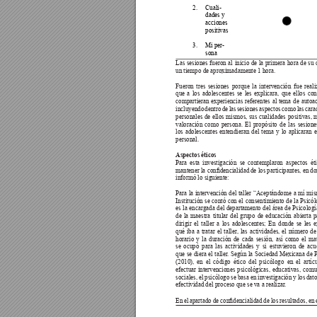
2. 
Cuali-
dades y 
acciones 
positivas 
3. 
Mi per-
sona 
Las sesiones fueron al inicio de la primera hora de su 
un tiempo de aproximadamente 1 hora.
Fueron tres sesiones porque la intervención fue reali
que a los adolescentes se les explicara, que ellos co
compartieran experiencias referentes al tema de autoac
incluyendo dentro de las sesiones aspectos como las carac
personales de ellos mismos, sus cualidades positivas, 
valoración como persona. El propósito de las sesione
los adolescentes entendieran del tema y lo aplicaran 
personal.
Aspectos éticos 
Para esta investigación se contemplaron aspectos éti
mantener la condencialidad 
de los 
participantes, en 
do
informó lo siguiente:
Para la intervención del taller “Aceptándome a mí mis
Institución se contó con el consentimiento de la Psicó
es la encargada del departamento del área de Psicologí
de la maestra titular del grupo de educación abierta 
dirigir el taller a los adolescentes; En donde se les 
qué iba a tratar el taller
, las actividades, el número de
horario y la duración de cada sesión, así como el mat
se ocupó para las actividades y si estuvieron de acu
que se diera el taller
. Según la Sociedad Mexicana de P
(2010), en el código ético del psicólogo en el artíc
efectuar intervenciones psicológicas, educativas, comu
sociales, el psicólogo se basa en investigación y los dato
efectividad del proceso que se va a realizar
. 
En 
el 
apartado 
de 
condencialidad 
de 
los 
resultados, 
en 