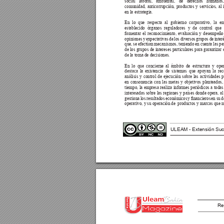
social laboral, ambiental, de derechos humano
comunidad, anticorrupción, productos y servicios, al 
en la estrategia. 
En lo que respecta al gobierno corporativo, la e
establecido órganos reguladores y de control que
fomentar el reconocimiento, evaluación y desempeño 
opiniones y expectativas de los diversos grupos de interés
que, se efectúan mecanismos, teniendo en cuenta las pe
de los grupos de intereses particulares para garantizar 
de la toma de decisiones. 
En lo que concierne al ámbito de estructura y oper
destaca la existencia de sistemas que apoyan la rec
análisis y control de ejecución sobre las actividades 
en consonancia con las metas y objetivos planteados,
tiempo, la empresa realiza informes periódicos a todas 
interesadas sobre las regiones y países donde opera, al
gestiona 
los 
resultados 
económicos 
y 
nancieros 
en 
su 
d
operativo, y su operación de  productos y marcas que 
ULEAM - Extensión Suc
Re