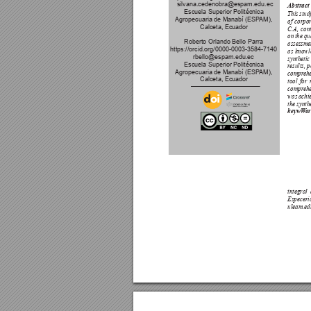
 silvana.cedenobra@espam.edu.ec
Abstract 
Escuela Superior Politécnica 
This stud
Agropecuaria de Manabí (ESP
AM), 
of corpor
Calceta, Ecuador
C.A, con
on the qu
Roberto Orlando Bello Parra
assessme
https://orcid.org/0000-0003-3584-7140
as knowl
rbello@espam.edu.ec
synthetic
Escuela Superior Politécnica 
r
esults, 
p
Agropecuaria de Manabí (ESP
AM), 
compr
ehe
Calceta, Ecuador
tool for
compr
eh
was achi
the synth
keywW
or
integral
Especerí
uleam.ed