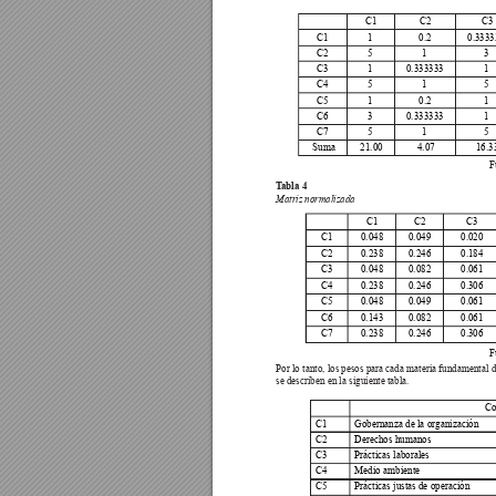
C1
C2
C3
C1
1
0.2
0.3333
C2
5
1
3
C3
1
0.333333
1
C4
5
1
5
C5
1
0.2
1
C6
3
0.333333
1
C7
5
1
5
Suma
21.00
4.07
16.3
F
T
abla 4
Matriz normalizada
C1
C2
C3
C1
0.048
0.049
0.020
C2
0.238
0.246
0.184
C3
0.048
0.082
0.061
C4
0.238
0.246
0.306
C5
0.048
0.049
0.061
C6
0.143
0.082
0.061
C7
0.238
0.246
0.306
F
Por lo tanto, los pesos para cada materia fundamental 
se describen en la siguiente tabla.
Co
C1
Gobernanza de la organización
C2
Derechos humanos
C3
Prácticas laborales
C4
Medio ambiente
C5
Prácticas justas de operación