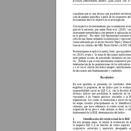
e-ISSN 2600-6006, enero - julio 2024, V
ol. 5
considerar que es una técnica que posibilitó recolecta
ción de 
manera especíca 
a partir 
de las 
respuestas 
del
do orientado hacia el objetivo de la investigación. 
Con respecto a las herramientas que se manejaron se en
guía de la encuesta, que según Feria et al. (2020) “con
instrumento metodológico que permite la aplicación de
en la práctica”. Por tanto, esta herramienta consintió e
cabo de una forma ordenada la elaboración y ejecución
cuesta elaborada por el doctor Gustavo 
Y
epes y Diana 
base en los criterios del GRI, Pacto Global y la ISO 26
Posteriormente se aplicó la matriz Saaty
, que en palabr
tes (2019), ayuda a “la toma de decisiones multicriteri
mite generar escalas de prioridades basándose en juic
tos”. Debido a que es una herramienta cuantitativa que f
determinación de las ponderaciones de 
los indicadores
y a su vez el cálculo del índice integral contribuyendo
de decisiones más fundamentadas y conables. 
Resultados
En este apartado se presentan los resultados obte
engloban la propuesta de un índice para la evaluac
responsabilidad social en ILE C.A, con la facultad d
diversos índices que posibilitan la medición de lo
vinculados a las buenas prácticas asociadas a la 
organización. Los cuales se desarrollan a través de u
de 
etapas 
basados 
principalmente 
en 
la 
identicaci
síntomas, que hace referencia al estado actual en l
asignación de un peso a cada síntoma, es decir
, a ca
fundamental de la RSE, determinación del índice.
1.
IdenticacióndelestadoactualdelaRSE
En esta primera etapa, se realizó la evaluación de 
la empresa ILE C.A
 en función de varios aspectos:
corporativo, estructura y operación, desempeño e