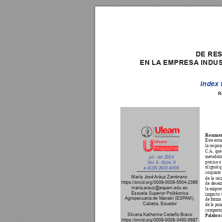
DE 
RES
EN 
LA
 EMPRESA
 INDU
Index 
R
Resumen
Este estu
la respon
C.A, que
metodolo
jul - dic 2
024
V
ol. 5 - Núm.
 9
precisa a
al igual 
e-IS
SN 2600-6006
conjunto 
María José 
Aráuz Zambrano
de 
la 
téc
https://orcid.org/0009-0008-5504-2386  
de 
desem
maria.arauz@espam.edu.ec
la empre
Escuela Superior Politécnica 
impacto 
Agropecuaria de Manabí (ESP
AM), 
de forma 
Calceta, Ecuador
de la pon
comparac
Silvana Katherine Cedeño Bravo
Palabras
https://orcid.org/0009-0008-3450-5687