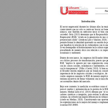
Re
Introducción 
El sector empresarial durante los últimos años ha teni
ciente 
interés 
que 
no 
solo 
se 
centra 
en 
buscar 
un 
bene
nómico, sino también en enfocarse hacia el bien co
sociedad. Ortiz (2013) determina que la Responsabili
Empresarial (RSE) “ayuda en la generación de una c
presarial más sólida” (citado en Lara y Sánchez, 2020). 
permite formar la identidad aportando un sentido de p
que 
benecia 
la 
relación 
de 
los 
trabajadores 
con 
la 
em
la vez desempeñar el fortalecimiento en la cultura orga
procediendo de manera ética con relación a su impac
económico y ambiental. 
Dentro de este marco, las empresas del Ecuador debe
se a dichos procesos de transformación, puesto que ge
RSE “implica la apuesta por una organización com
con las causas sociales, económicas y ambientales, con
con la transparencia” (Niño y Cortéz, 2018). Si bien es 
el Ecuador existen empresas que no toman en conside
importancia de los impactos sociales y ecológicos, d
ciertas empresas manejan la RSE de manera empírica,
realizan 
iniciativas 
de 
forma 
voluntaria 
con 
la 
única 
n
ser sostenibles dentro del mercado. 
Bajo este contexto, la medición se establece como el
para el cambio y optimización en la gestión de la RS
manera, 
Medina 
León 
et 
al. 
(2014) 
arman 
que 
“el 
us
cadores 
sintéticos 
o 
integrales, 
para 
evaluar 
la 
ecien
sistemas, ha cobrado una amplia difusión en los último
(citado en Medina, 2020). Constituyendo una oportun
las organizaciones en la mejora del manejo e impleme
la norma ISO 26000.