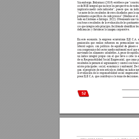
Sin embargo, Bahurmoz (2019) establece que “construi
ce de RSE integral que incluya las perspectivas de todas 
implicaría medir cada indicador”, puesto que, un índic
“se nutre de los resultados de otros diseñados para la m
parámetros especícos de cada 
proceso” (Medina et al.
tado en Cárdenas e Intriago, 2022). Obteniendo una vis
con base 
a resultados 
de la 
evaluación 
de los 
parámetro
cos 
que 
integra 
cada 
principio, 
facilitando 
identicar 
las
deciencias y fortalecer la imagen corporativa. 
En este escenario, la empresa ecuatoriana ILE C.A. 
ganización que realiza esfuerzos en potencializar u
laboral seguro, con políticas de equidad de género e 
con compromiso del sector medio ambiental en el que o
moviendo los alimentos saludables. 
A
 pesar de aquello
un índice integral propio con el que lleve a cabo la 
de su Responsabilidad Social Empresarial, que como pr
resultados le permita el seguimiento y control con base e
aristas principales: social, económico y ambiental. De 
que, el 
propósito de 
este artículo 
es denir 
un índice 
in
la evaluación de la responsabilidad social empresarial
presa ILE C.A. que contribuya a la toma de decisiones.
52