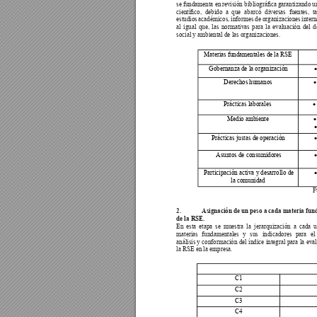
se fundamenta en 
revisión bibliográca 
garantizando u
cientíco, 
debido 
a 
que 
abarcó 
diversas 
fuentes, 
ta
estudios académicos, informes de organizaciones intern
al igual que, las normativas para la evaluación del
social y ambiental de las organizaciones. 
Materias fundamentales de la RSE
Gobernanza de la organización
•
Derechos humanos
•
Prácticas laborales
•
Medio ambiente
•
•
Prácticas justas de operación
•
Asuntos de consumidores
•
Participación activa y desarrollo de 
•
la comunidad
F
2. 
Asignación de un peso a cada materia fun
delaRSE.
En esta etapa se muestra la jerarquización a cada 
materias fundamentales y sus indicadores para el
análisis y conformación del índice integral para la eva
la RSE en la empresa. 
C1
C2
C3
C4