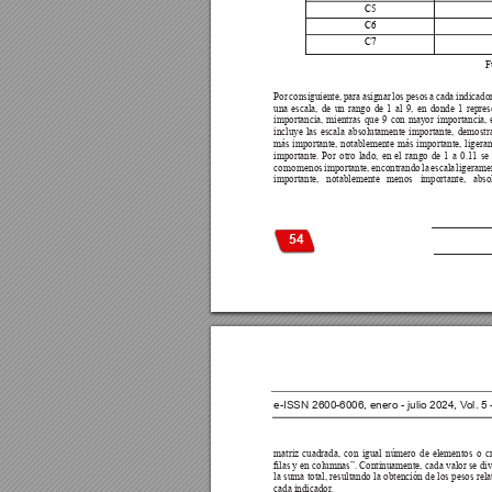
C5
C6
C7
F
Por consiguiente, para asignar los pesos a cada indicador 
una escala, de un rango de 1 al 9, en donde 1 repres
importancia, mientras que 9 con mayor importancia, e
incluye las escala absolutamente importante, demostr
más importante, notablemente más importante, ligera
importante. Por otro lado, en el rango de 1 a 0.1
1 se 
como menos importante, encontrando la escala ligerame
importante, notablemente menos importante, abso
54
e-ISSN 2600-6006, enero - julio 2024, V
ol. 5
matriz cuadrada, con igual número de elementos o cr
las y 
en 
columnas”. Continuamente, 
cada 
valor se 
div
la suma total, resultando la obtención de los pesos rela
cada indicador
. 