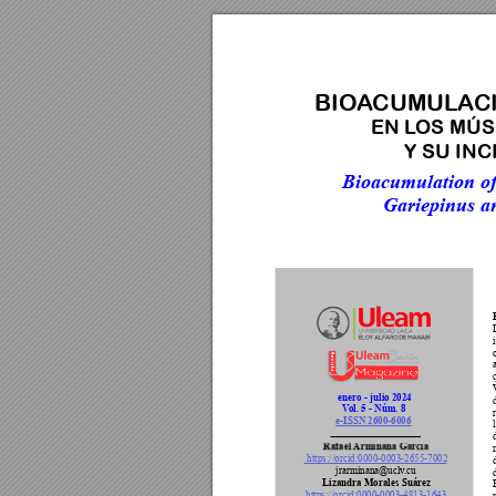
BIO
A
CUMUL
A
C
EN L
OS MÚS
Y SU INC
Bioacumulation of 
Gariepinus an
enero - julio 2024
V
ol. 5 - Núm. 8
e-ISSN 2600-6006
Rafael Armiñana 
García
 https://orcid:0000-0003-2655-7002
jrarminana@uclv
.cu
Lizandra Morales Suárez
https://orcid:0000-0003-4813-1643