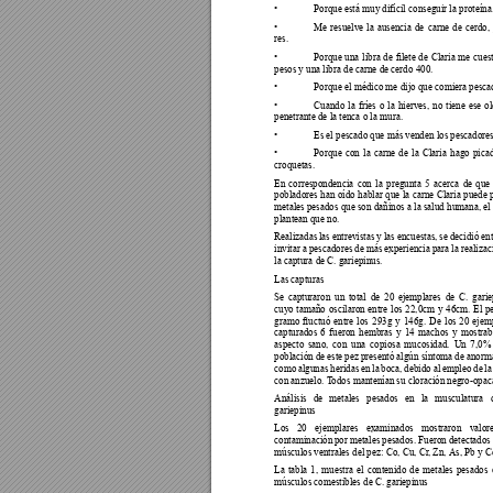
• 
Porque está muy difícil conseguir la proteína
• 
Me resuelve la ausencia de carne de cerdo, 
res.
• 
Porque 
una 
libra 
de 
lete 
de 
Claria 
me 
cuest
pesos y una libra de carne de cerdo 400.
• 
Porque el médico me dijo que comiera pesca
• 
Cuando la fríes o la hierves, no tiene ese ol
penetrante de la tenca o la mura.
• 
Es el pescado que más venden los pescadores
• 
Porque con la carne de la Claria hago picad
croquetas.
En correspondencia con la pregunta 5 acerca de que 
pobladores han oído hablar que la carne Claria puede 
metales pesados que son dañinos a la salud humana, e
plantean que no.
Realizadas las entrevistas y las encuestas, se decidió en
invitar a pescadores de más experiencia para la realizac
la captura de C. gariepinus. 
Las capturas
Se capturaron un total de 20 ejemplares de C. garie
cuyo tamaño oscilaron entre los 22,0cm y 46cm. El p
gramo 
uctuó 
entre 
los 
293g 
y 
146g. 
De 
los 
20 
ejem
capturados 6 fueron hembras y 14 machos y mostrab
aspecto sano, con una copiosa mucosidad. Un 7,0%
población de este pez presentó algún síntoma de anorm
como algunas heridas en la boca, debido al empleo de la
con anzuelo. T
odos mantenían su cloración negro-opac
Análisis de metales pesados en la musculatura
gariepinus
Los 20 ejemplares examinados mostraron valo
contaminación por metales pesados. Fueron detectados 
músculos ventrales del pez: Co, Cu, Cr
, Zn, 
As, Pb y C
La tabla 1, muestra el contenido de metales pesados 
músculos comestibles de C. gariepinus