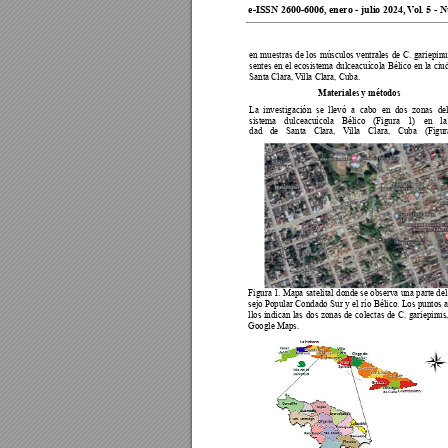
e-ISSN 2600-6006, enero - julio 2024, 
V
ol. 5 - 
en muestras de los músculos ventrales de C. gariepinu
sentes en el ecosistema dulceacuícola Bélico en la ciu
Santa Clara, V
illa Clara, Cuba.
Materiales y métodos
La investigación se llevó a cabo en dos zonas de
sistema dulceacuícola Bélico (Figura 1) en la
dad de Santa Clara, V
illa Clara, Cuba (Figur
Figura 1. Mapa satelital donde se observa una parte de
sejo Popular Condado Sur y el río Bélico. Los puntos 
llos indican las dos zonas de colectas de C. gariepinus
Google Maps.