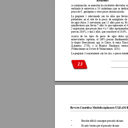
Resultados
A
 continuación, se muestran los resultados derivados u
realizada la entrevista a 10 ciudadanos que se dedica
pesca de C. gariepinus y otros peces dulceacuícolas.
La pregunta 1 relacionada con los años que llevan
pobladores en el arte de la pesca de ejemplares de
de agua dulce, 3 aseveraron que 15 años para un 30
manifestaron que llevan 7 años lo que representa el 
2 expresaron que pescan hace 4 o 5 años aproximada
para un 20,0%, y uno 2 años, que constituye el 10,0%.
Acerca de los tipos de peces de agua dulce q
entrevistados capturan, el 100% pescan fundamenta
la tilapia Oreochromis spp, la Claria, la tenca T
inca
(Linnaeus, 1758), y la Biajaca Nandopsis tetrac
(V
alenciennes in Cuvier & 
V
alenciennes, 1831).
La pregunta 3 concerniente con los ríos, o presas donde
13
Revista Cientíca Multidisciplinaria ULEAM
• 
Resulta difícil conseguir pescado de mar
.
• 
Es más barata que el pescado de mar
.