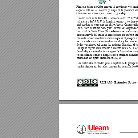
Figura 2. Mapa de Cuba con sus 15 provincias y el muni
especial Isla de la Juventud y mapa de la provincia d
Clara con sus municipios. Foto Google Maps.
Este río nace en la loma Dos Hermanas a los 22.387° de
tud norte y los79.965° de longitud oeste, su vertiente 
embocadura se consuma en el río 
Arroyo Grande ubic
los 22.465° de latitud norte y los 70.966° de longitud oe
la ciudad de Santa Clara. Es de destacarse que las agu
corren a través del cauce se caracterizan por su baja cal
causa de la fuerte contaminación de que es objeto por la
sición inadecuada de los residuos sólidos y las caracterí
de los vertederos así como los residuos líquidos, al ve
las aguas negras sean urbanas e industriales y de los c
de salud que vierten hacia sus aguas de forma directa m
te conexiones legales e ilegales que ocasionan cambios
calidad de sus aguas (Hernández, 2018)
Los materiales utilizados para la captura de C gariepinu
ron los siguientes:  las redes, con una luz de malla de 60
ULEAM - Extensión Sucre - 