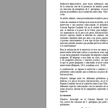
Deductivo-demostrativo: para hacer inferencias alr
de la situación real de la presencia de metales pesa
los músculos de ejemplares de C. gariepinus, el ecos
dulceacuícola Bélico en la Ciudad de santa Clara, V
illa
Cuba.
Se utiliza, además, como procedimiento el análisis porce
Antes de comenzar el trabajo en la zona de estudio, se d
entrevistar a una muestra seleccionada 10 poblador
Consejo Popular Condado Sur en la ciudad de Santa
que, se dedican a la pesca de la Claria, para indagar
sus experiencias en la pesca de peces dulceacuícolas,
arroyos, represas donde se efectúan las capturas, m
utilizados, 
nalidad 
dada 
por 
ellos 
a 
los 
peces 
captur
si poseen conocimientos si este tipo de pez alberga 
músculos metales pesados que pueden provocar afecta
a la salud humana. 
Para la realización de la entrevista se tuvo en cuenta q
entrevistador debe tener soltura y/o paciencia, estar seg
lo que desea preguntar al momento de empezar a emple
preguntas. El lenguaje a usar debe ser claro, compren
y las preguntas precisas y sencillas (cortas), ser exa
lo que se quiere preguntar
, y adecuadas al nivel cultur
entrevistado (Halperín, 2012; 
Armiñana et al., 2019).
A
 continuación, se expone la entrevista a realizar a 
pobladores seleccionados que se dedican a la pesca de
dulceacuícolas. 
Objetivo: Indagar entre los diferentes pobladores 
dedican a la pesca de peces dulceacuícolas, en el C
Popular Condado Sur en la ciudad de Santa Clara V
illa
diferentes aspectos relacionados con los métodos de ca
zonas de pesca, destino de los ejemplares capturados y
aspectos.
La encuesta
Objetivo: Investigar en el Consejo Popular C
Sur
, acerca del consumo de C. gariepinus por parte 
pobladores. 