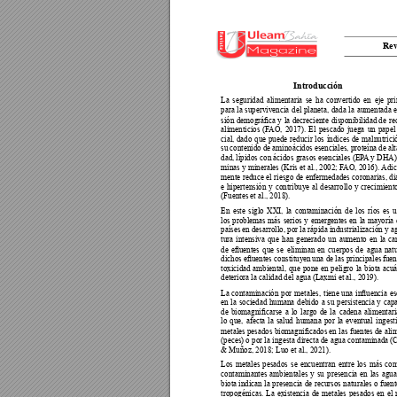
Rev
Introducción 
La seguridad alimentaria se ha convertido en eje pri
para la supervivencia del planeta, dada la aumentada 
sión 
demográca y 
la 
decreciente 
disponibilidad de 
re
alimenticios (F
AO, 2017). El pescado juega un papel
cial, dado que puede reducir los índices de malnutrici
su contenido de aminoácidos esenciales, proteína de alta
dad, lípidos con ácidos grasos esenciales (EP
A
 y DHA),
minas y minerales (Kris et al., 2002; F
AO, 2016). 
Adic
mente reduce el riesgo de enfermedades coronarias, di
e hipertensión y contribuye al desarrollo y crecimiento
(Fuentes et al., 2018).
En este siglo XXI, la contaminación de los ríos es 
los problemas más serios y emergentes en la mayoría 
países en desarrollo, por la rápida industrialización y a
tura intensiva que han generado un aumento en la ca
de 
euentes 
que 
se 
eliminan 
en 
cuerpos 
de 
agua 
natu
dichos euentes constituyen 
una de las principales 
fuen
toxicidad ambiental, que pone en peligro la biota acuá
deteriora la calidad del agua (Laxmi et al., 2019).
La 
contaminación 
por 
metales, 
tiene 
una 
inuencia 
es
en la sociedad humana debido a su persistencia y cap
de 
biomagnicarse 
a 
lo 
largo 
de 
la 
cadena 
alimentari
lo que, afecta la salud humana por la eventual ingest
metales pesados biomagnicados en 
las fuentes de ali
(peces) o por la ingesta directa de agua contaminada (
& Muñoz, 2018; Luo et al., 2021).
Los metales pesados se encuentran entre los más co
contaminantes ambientales y su presencia en las agua
biota indican la presencia de recursos naturales o fuent
tropogénicas. La existencia de metales pesados en el