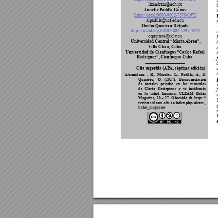
lizandram@uclv
.cu
Annette Padilla Gómez
https://orcid:0000-0002-7378-0672
alpadilla@ucf.edu.cu
Onelio Quintero Delgado
https://orcid.org/0000-0002-5295-4629
oquintero@uclv
.cu
Universidad Central “Marta 
Abreu”, 
V
illa Clara, Cuba.
Universidad de Cienfuegos “Carlos Rafael 
Rodríguez”, Cienfuegos Cuba.
f
Cita sugerida (AP
A, séptima edición)
AArmiñana , R., Morales, L., Padilla, 
A., & 
Quintero, O. (2024). Bioacumulación 
de metales pesados en los músculos 
de Claria Gariepinus y su incidencia 
f
en la salud humana. ULEAM Bahía 
Magazine, 10 - 17. Obtenido de https://
revistas.uleam.edu.ec/index.php/uleam_
bahia_magazine