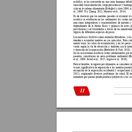
acuático, se ha convertido en una seria amenaza debid
toxicidad, 
bioacumulación, lar
ga 
persistencia y 
biomag
ción en la cadena alimentaria (Erdoĝrul y 
Ates 2006, 
Ag
al., 2009; 
Y
i y Zhang, 2012; Monroy et al., 2014).
Es de destacar que los metales pesados al alcanzar al
acuático se establecen en los sedimentos los cuales int
nen como integradores y concentradores de metales y
dependiendo de la forma física y química de estos 
movilizarse y ser trasladados a través de las membrana
lógicas de diferentes especies de peces.
Los 
moluscos bivalvos 
como animales 
ltradores, y 
los
tienden a acumular metales en sus músculos. Para cad
mento traza, los sitios de acumulación, y en los peces
variar según la vía de absorción y
, también con la inte
y duración de la exposición (Bertolotti & Noé, 2018).
do los ecosistemas acuáticos están contaminados por m
pesados, constituyen un serio problema ambiental (B
et al., 2009; Javed et al., 2015; 
Argota et al., 2016).
Para el hombre, la ingesta por alimentos se considera la
te más 
signicativa de exposición a 
los metales pesado
excepción de la exposición accidental y ocupacional
201
1), originando diversos problemas de salud. El e
namiento por plomo puede producir perjuicios a los si
11