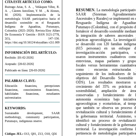
CITA ESTE ARTÍCULO COMO:
Buitrago Arias, S. A. ., Velásquez Vélez, R.
RESUMEN.
La metodología participati
A. ., Cáceres Antolínez, Y. M. ., & Alonzo,
SAAR (Sistemas Agroalimentario
M. (2026). Implementación de la
Ancestrales y Rurales) se implementó en 
metodología SAAR participativa hacia el
Resguardo Indígena de Aguaditas
desarrollo sostenible en el Resguardo
Indígena de Aguaditas, Putumayo,
Putumayo (Colombia), con el propósito d
Colombia (2025–2026). Revista Eloy Alfaro
fortalecer el desarrollo sostenible median
De Economía Y Gestión - ISSN 3121-2778,
la integración de saberes ancestrales 
2(1), 147–156.
prácticas agroecológicas. La investigaci
https://doi.org/10.56124/eloyalfaro.v2i1.009
se desarrolló con 120 familias indígena
(615 personas) en un enfoque d
investigación-acción participativa, s
INFORMACIÓN DEL ARTÍCULO:
usaron instrumentos cualitativos como
Recibido: [01-02-2026]
entrevistas, mapas parlantes y grupo
Aceptado: [28-02-2026]
focales versus herramientas cuantitativ
como : encuestas estructuradas 
Publicado en línea: [26-03-2026]
seguimiento de los indicadores de lo
objetivos del Desarrollo Sostenible 
PALABRAS CLAVE:
ODS). Los resultados mostraron u
Educación financiera, percepciones
crecimiento del 35% en prácticas d
financieras, conocimientos financieros,
sostenibilidad, ampliación de área
habilidades financieras, estudiantes
conservadas y fortalecimiento de l
universitarios
autonomía económica bajo iniciativa
agroecológicas y ecoturísticas, al tiem
que también se observa un proceso d
KEYWORDS:
revitalización cultural y fortalecimiento 
Sustainable development, SAAR
la gobernanza territorial. Asimismo, s
methodology, community participation,
identificó un proceso de revitalizació
Putumayo, indigenous reserve.
cultural y fortalecimiento de la gobernan
territorial. La investigación confirma 
pertinencia de metodologías participativ
Códigos JEL:
O13, Q01, Z13, O18, Q56