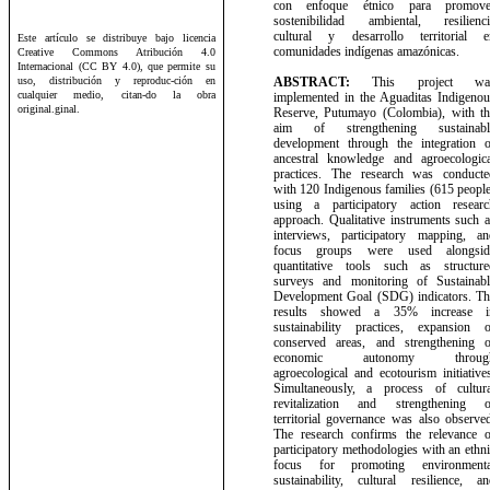
con enfoque étnico para promove
sostenibilidad ambiental, resilienci
cultural y desarrollo territorial e
Este artículo se distribuye bajo licencia
comunidades indígenas amazónicas.
Creative Commons Atribución 4.0
Internacional (CC BY 4.0), que permite su
uso, distribución y reproduc-ción en
ABSTRACT:
This project wa
cualquier medio, citan-do la obra
implemented in the Aguaditas Indigenou
original.ginal.
Reserve, Putumayo (Colombia), with th
aim of strengthening sustainabl
development through the integration o
ancestral knowledge and agroecologica
practices. The research was conducte
with 120 Indigenous families (615 peopl
using a participatory action researc
approach. Qualitative instruments such 
interviews, participatory mapping, an
focus groups were used alongsid
quantitative tools such as structure
surveys and monitoring of Sustainabl
Development Goal (SDG) indicators. Th
results showed a 35% increase i
sustainability practices, expansion o
conserved areas, and strengthening o
economic autonomy throug
agroecological and ecotourism initiative
Simultaneously, a process of cultura
revitalization and strengthening o
territorial governance was also observe
The research confirms the relevance o
participatory methodologies with an ethn
focus for promoting environmenta
sustainability, cultural resilience, an