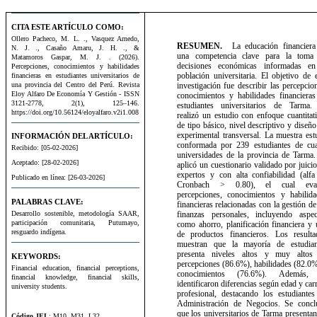
CITA ESTE ARTÍCULO COMO:
Ollero Pacheco, M. L. ., Vasquez Arnedo,
RESUMEN.
La educación financiera
N. J. ., Casaño Amaru, J. H. ., &
una competencia clave para la toma
Matamoros Gaspar, M. J. . (2026).
decisiones económicas informadas en
Percepciones, conocimientos y habilidades
población universitaria. El objetivo de 
financieras en estudiantes universitarios de
una provincia del Centro del Perú. Revista
investigación fue describir las percepcio
Eloy Alfaro De Economía Y Gestión - ISSN
conocimientos y habilidades financieras
3121-2778, 2(1), 125–146.
estudiantes universitarios de Tarma.
https://doi.org/10.56124/eloyalfaro.v2i1.008
realizó un estudio con enfoque cuantitat
de tipo básico, nivel descriptivo y diseñ
experimental transversal. La muestra es
INFORMACIÓN DEL ARTÍCULO:
conformada por 239 estudiantes de cua
Recibido: [05-02-2026]
universidades de la provincia de Tarma.
Aceptado: [28-02-2026]
aplicó un cuestionario validado por juici
expertos y con alta confiabilidad (alfa
Publicado en línea: [26-03-2026]
Cronbach > 0.80), el cual eva
percepciones, conocimientos y habilida
PALABRAS CLAVE:
financieras relacionadas con la gestión de
Desarrollo sostenible, metodología SAAR,
finanzas personales, incluyendo aspec
participación comunitaria, Putumayo,
como ahorro, planificación financiera y
resguardo indígena.
de productos financieros. Los resulta
muestran que la mayoría de estudian
presenta niveles altos y muy altos
KEYWORDS:
percepciones (86.6%), habilidades (82.0
Financial education, financial perceptions,
conocimientos (76.6%). Además,
financial knowledge, financial skills,
identificaron diferencias según edad y car
university students.
profesional, destacando los estudiantes
Administración de Negocios. Se concl
que los universitarios de Tarma presenta
Código JEL
: M10, M31, L32