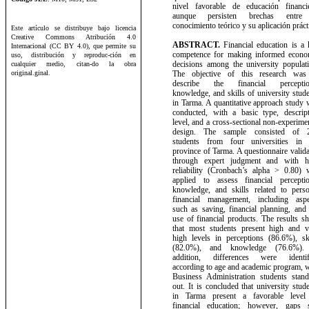
nivel favorable de educación financie
aunque persisten brechas entre
conocimiento teórico y su aplicación práct
Este artículo se distribuye bajo licencia
Creative Commons Atribución 4.0
ABSTRACT.
Financial education is a 
Internacional (CC BY 4.0), que permite su
competence for making informed econo
uso, distribución y reproduc-ción en
decisions among the university populati
cualquier medio, citan-do la obra
original.ginal.
The objective of this research was
describe the financial perceptio
knowledge, and skills of university stud
in Tarma. A quantitative approach study
conducted, with a basic type, descript
level, and a cross-sectional non-experime
design. The sample consisted of 
students from four universities in 
province of Tarma. A questionnaire valid
through expert judgment and with h
reliability (Cronbach’s alpha > 0.80) 
applied to assess financial perceptio
knowledge, and skills related to perso
financial management, including aspe
such as saving, financial planning, and
use of financial products. The results 
that most students present high and v
high levels in perceptions (86.6%), ski
(82.0%), and knowledge (76.6%).
addition, differences were identif
according to age and academic program, 
Business Administration students stand
out. It is concluded that university stud
in Tarma present a favorable level
financial education; however, gaps st