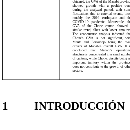
obtained, the GVA of the Manabí provinc
showed growth with a positive tren
during the analyzed period, with som
fluctuations due to external events, mo
notably the 2016 earthquake and th
COVID-19 pandemic. Meanwhile, th
GVA of the Chone canton showed 
similar trend, albeit with lower amount
The econometric analysis indicated tha
Chone's GVA is not significant, wit
Manta and Portoviejo being the mai
drivers of Manabí's overall GVA. It i
concluded that Manabí's operationa
structure is concentrated in a small numb
of cantons, while Chone, despite being 
important territory within the province
does not contribute to the growth of oth
sectors.
1
INTRODUCCIÓN