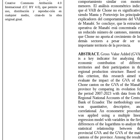
comportamiento similar con monto
Creative Commons Atribución 4.0
menores. El análisis econométrico indic
Internacional (CC BY 4.0), que permite su
que el VAB de Chone no es significativo
uso, distribución y reproduc-ción en
siendo Manta y Portoviejo los principal
cualquier medio, citan-do la obra
explicadores del comportamiento del VA
original.
ginal.
de Manabí. Se concluye, que la estructu
operativa de Manabí está concentrada e
un reducido número de cantones, mientra
que Chone no aporta al crecimiento de l
demás sectores a pesar de ser u
importante territorio de la provincia.
ABSTRACT.
Gross Value Added (GVA
is a key indicator for analyzing th
economic contribution of differen
territories and their participation in t
regional production structure. Based o
this criterion, this research aimed t
evaluate the impact of the GVA of th
Chone canton on the GVA of the Manab
province by comparing its evolution fo
the period 2007-2023 with data from th
Regional National Accounts of the Centr
Bank of Ecuador. The methodology use
was quantitative, descriptive, an
correlational. An econometric procedur
was applied using a multiple linea
regression model with variables in the fir
differences of the logarithms to analyze t
statistical relationship between th
provincial GVA and the GVA of the mai
cantons of the province. Among the resul