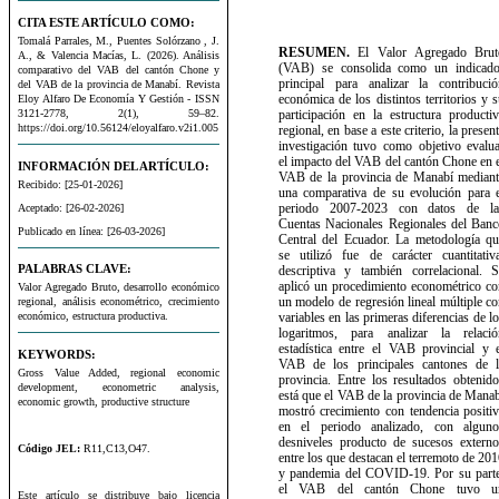
CITA ESTE ARTÍCULO COMO:
Tomalá Parrales, M., Puentes Solórzano , J.
RESUMEN.
El Valor Agregado Brut
A., & Valencia Macías, L. (2026). Análisis
(VAB) se consolida como un indicado
comparativo del VAB del cantón Chone y
principal para analizar la contribució
del VAB de la provincia de Manabí. Revista
económica de los distintos territorios y 
Eloy Alfaro De Economía Y Gestión - ISSN
3121-2778, 2(1), 59–82.
participación en la estructura producti
https://doi.org/10.56124/eloyalfaro.v2i1.005
regional, en base a este criterio, la presen
investigación tuvo como objetivo evalua
el impacto del VAB del cantón Chone en 
INFORMACIÓN DEL ARTÍCULO:
VAB de la provincia de Manabí mediant
Recibido: [25-01-2026]
una comparativa de su evolución para e
periodo 2007-2023 con datos de la
Aceptado: [26-02-2026]
Cuentas Nacionales Regionales del Banc
Publicado en línea: [26-03-2026]
Central del Ecuador. La metodología qu
se utilizó fue de carácter cuantitativa
PALABRAS CLAVE:
descriptiva y también correlacional. S
aplicó un procedimiento econométrico co
Valor Agregado Bruto, desarrollo económico
un modelo de regresión lineal múltiple c
regional, análisis econométrico, crecimiento
económico, estructura productiva.
variables en las primeras diferencias de l
logaritmos, para analizar la relació
estadística entre el VAB provincial y e
KEYWORDS:
VAB de los principales cantones de l
Gross Value Added, regional economic
provincia. Entre los resultados obtenid
development, econometric analysis,
está que el VAB de la provincia de Mana
economic growth, productive structure
mostró crecimiento con tendencia positi
en el periodo analizado, con alguno
desniveles producto de sucesos externo
Código JEL:
R11,C13,O47.
entre los que destacan el terremoto de 20
y pandemia del COVID-19. Por su parte
el VAB del cantón Chone tuvo u
Este artículo se distribuye bajo licencia