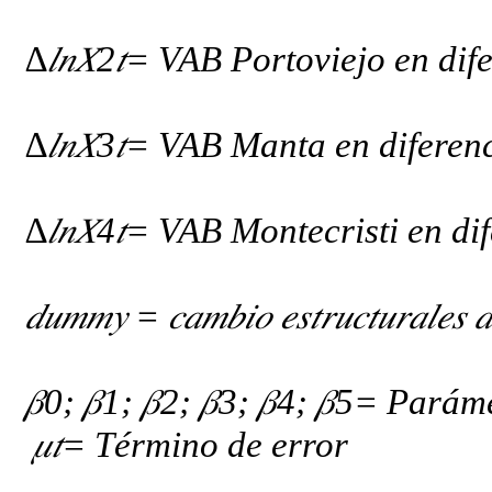
∆
𝑙𝑛𝑋
2
𝑡
= VAB Portoviejo en dife
∆
𝑙𝑛𝑋
3
𝑡
= VAB Manta en diferenc
∆
𝑙𝑛𝑋
4
𝑡
= VAB Montecristi en dif
𝑑𝑢𝑚𝑚𝑦
=
𝑐𝑎𝑚𝑏𝑖𝑜
𝑒𝑠𝑡𝑟𝑢𝑐𝑡𝑢𝑟𝑎𝑙𝑒𝑠

𝛽
0;
𝛽
1;
𝛽
2;
𝛽
3;
𝛽
4;
𝛽
5= Paráme
𝜇𝑡
= Término de error