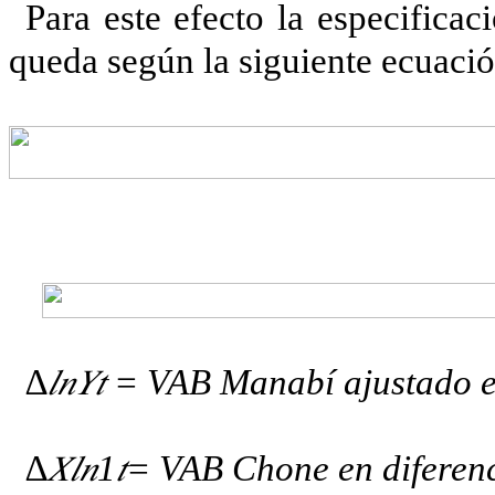
Para este efecto la especifica
queda según la siguiente ecuació
∆
𝑙𝑛𝑌𝑡
= VAB Manabí ajustado en
∆
𝑋𝑙𝑛
1
𝑡
= VAB Chone en diferenc