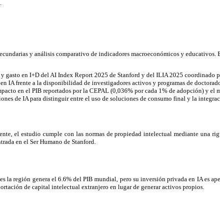
.
secundarias y análisis comparativo de indicadores macroeconómicos y educativos. E
ada y gasto en I+D del AI Index Report 2025 de Stanford y del ILIA 2025 coordinad
n IA frente a la disponibilidad de investigadores activos y programas de doctorado
e impacto en el PIB reportados por la CEPAL (0,036% por cada 1% de adopción) y el 
iones de IA para distinguir entre el uso de soluciones de consumo final y la integra
nte, el estudio cumple con las normas de propiedad intelectual mediante una rigur
ntrada en el Ser Humano de Stanford.
s la región genera el 6.6% del PIB mundial, pero su inversión privada en IA es apena
rtación de capital intelectual extranjero en lugar de generar activos propios.