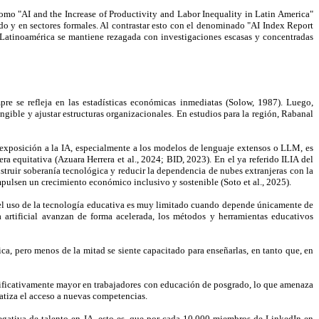
 como "AI and the Increase of Productivity and Labor Inequality in Latin America"
ado y en sectores formales. Al contrastar esto con el denominado "AI Index Report
, Latinoamérica se mantiene rezagada con investigaciones escasas y concentradas
pre se refleja en las estadísticas económicas inmediatas (Solow, 1987). Luego,
ngible y ajustar estructuras organizacionales. En estudios para la región, Rabanal
la exposición a la IA, especialmente a los modelos de lenguaje extensos o LLM, es
a equitativa (Azuara Herrera et al., 2024; BID, 2023). En el ya referido ILIA del
ruir soberanía tecnológica y reducir la dependencia de nubes extranjeras con la
pulsen un crecimiento económico inclusivo y sostenible (Soto et al., 2025).
el uso de la tecnología educativa es muy limitado cuando depende únicamente de
ia artificial avanzan de forma acelerada, los métodos y herramientas educativos
ca, pero menos de la mitad se siente capacitado para enseñarlas, en tanto que, en
ignificativamente mayor en trabajadores con educación de posgrado, lo que amenaza
ratiza el acceso a nuevas competencias.
negativa de talento en IA, esto es, que por cada 10,000 miembros de LinkedIn en