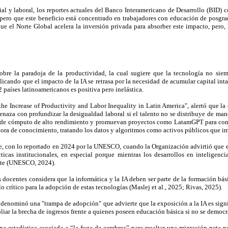
ial y laboral, los reportes actuales del Banco Interamericano de Desarrollo (BID)
s, pero que este beneficio está concentrado en trabajadores con educación de posgr
e el Norte Global acelera la inversión privada para absorber este impacto, pero
obre la paradoja de la productividad, la cual sugiere que la tecnología no siem
cando que el impacto de la IA se retrasa por la necesidad de acumular capital inta
2 países latinoamericanos es positiva pero inelástica.
 the Increase of Productivity and Labor Inequality in Latin America", alertó que 
za con profundizar la desigualdad laboral si el talento no se distribuye de maner
s de cómputo de alto rendimiento y promuevan proyectos como LatamGPT para const
ora de conocimiento, tratando los datos y algoritmos como activos públicos que im
e, con lo reportado en 2024 por la UNESCO, cuando la Organización advirtió que 
ticas institucionales, en especial porque mientras los desarrollos en inteligenc
ente (UNESCO, 2024).
docentes considera que la informática y la IA deben ser parte de la formación bási
o crítico para la adopción de estas tecnologías (Maslej et al., 2025; Rivas, 2025).
que denominó una "trampa de adopción" que advierte que la exposición a la IA es s
liar la brecha de ingresos frente a quienes poseen educación básica si no se democ
a estadística asociada a “la fuga de cerebros” para resaltar una migración neta 