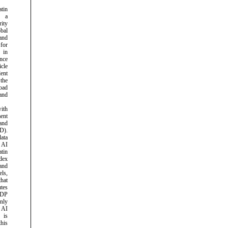
atin
s a
ity
bal
and
for
in
ence
icle
lent
the
road
and
ith
ent
and
D).
data
AI
atin
dex
and
ls,
hat
utes
GDP
nly
 AI
 is
his