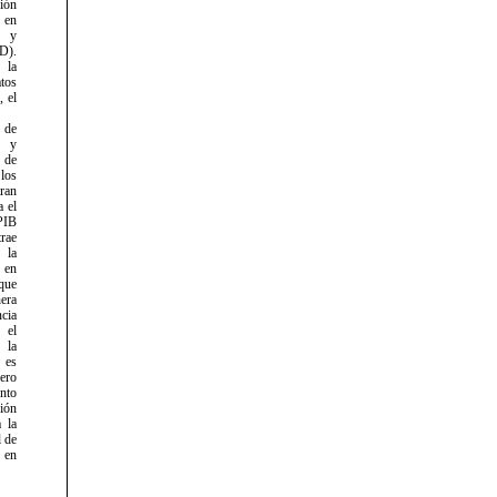
sión
en
n y
D).
la
atos
,
el
 de
y
de
los
ran
a
el
PIB
trae
e
la
en
que
era
cia
el
la
 es
ro
ento
ión
 la
l de
 en