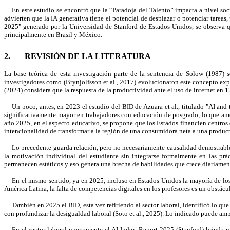
En este estudio se encontró que la “Paradoja del Talento” impacta a nivel soc
advierten que la IA generativa tiene el potencial de desplazar o potenciar tarea
2025" generado por la Universidad de Stanford de Estados Unidos, se observa qu
principalmente en Brasil y México.
2. REVISIÓN DE LA LITERATURA
La base teórica de esta investigación parte de la sentencia de Solow (1987) s
investigadores como (Brynjolfsson et al., 2017) evolucionaron este concepto expli
(2024) considera que la respuesta de la productividad ante el uso de internet en 1
Un poco, antes, en 2023 el estudio del BID de Azuara et al., titulado "AI and
significativamente mayor en trabajadores con educación de posgrado, lo que amena
año 2025, en el aspecto educativo, se propone que los Estados financien centro
intencionalidad de transformar a la región de una consumidora neta a una product
Lo precedente guarda relación, pero no necesariamente causalidad demostrabl
la motivación individual del estudiante sin integrarse formalmente en las prác
permanecen estáticos y eso genera una brecha de habilidades que crece diariam
En el mismo sentido, ya en 2025, incluso en Estados Unidos la mayoría de los 
América Latina, la falta de competencias digitales en los profesores es un obstácul
También en 2025 el BID, esta vez refiriendo al sector laboral, identificó lo 
con profundizar la desigualdad laboral (Soto et al., 2025). Lo indicado puede amp
En el sector laboral nuevamente el AI Index Report 2025 (Stanford) brinda un