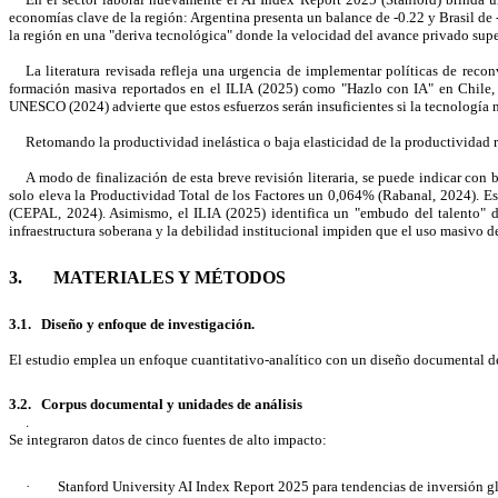
economías clave de la región: Argentina presenta un balance de -0.22 y Brasil de -
la región en una "deriva tecnológica" donde la velocidad del avance privado super
La literatura revisada refleja una urgencia de implementar políticas de reco
formación masiva reportados en el ILIA (2025) como "Hazlo con IA" en Chile, 
UNESCO (2024) advierte que estos esfuerzos serán insuficientes si la tecnología n
Retomando la productividad inelástica o baja elasticidad de la productividad r
A modo de finalización de esta breve revisión literaria, se puede indicar con
solo eleva la Productividad Total de los Factores un 0,064% (Rabanal, 2024). Est
(CEPAL, 2024). Asimismo, el ILIA (2025) identifica un "embudo del talento" do
infraestructura soberana y la debilidad institucional impiden que el uso masivo 
3. MATERIALES Y MÉTODOS
3.1. Diseño y enfoque de investigación.
El estudio emplea un enfoque cuantitativo-analítico con un diseño documental de c
3.2. Corpus documental y unidades de análisis
.
Se integraron datos de cinco fuentes de alto impacto:
·
Stanford University AI Index Report 2025 para tendencias de inversión gl