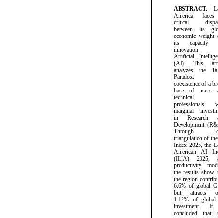
ABSTRACT.
L
America face
critical dispar
between its glo
economic weight 
its capacity 
innovation
Artificial
Intellig
(AI).
This
art
analyzes
the
Ta
Paradox:
coexistence
of a b
base of users 
technical
professionals w
marginal investm
in Research 
Development
(R&
Through
triangulation
of
the
Index
2025,
the
L
American
AI
In
(ILIA) 2025, 
productivity mode
the results show t
the region contrib
6.6% of global 
but attracts o
1.12% of global
investment. It
concluded that t