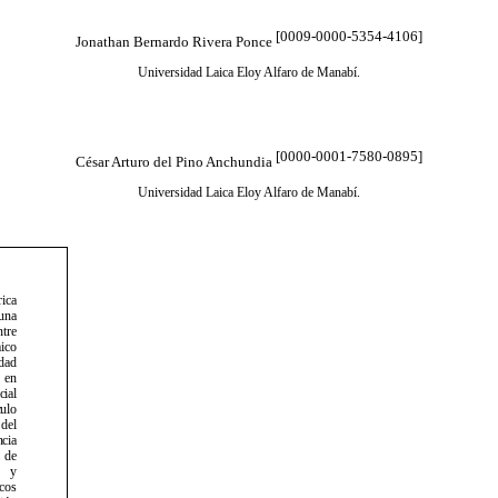
[0009-0000-5354-4106]
Jonathan Bernardo Rivera Ponce
Universidad Laica Eloy Alfaro de Manabí.
[0000-0001-7580-0895]
César Arturo del Pino Anchundia
Universidad Laica Eloy Alfaro de Manabí.
ica
una
ntre
ico
dad
en
cial
ulo
 del
ncia
a
de
y
icos