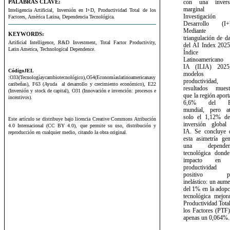
con
una
inver
PALABRAS CLAVE:
marginal
Inteligencia Artificial, Inversión en I+D, Productividad Total de los
Investigació
Factores, América Latina, Dependencia Tecnológica.
Desarrollo
(I+
Mediante
KEYWORDS:
triangulación
de
d
Artificial Intelligence, R&D Investment, Total Factor Productivity,
del
AI
Index
2025
Latin America, Technological Dependence.
Índice
Latinoamericano
IA
(ILIA)
2025
CódigoJEL
modelos
:O33(Tecnologíaycambiotecnológico),O54(Economíaslatinoamericanasy
productividad,
caribeñas), F63 (Ayuda al desarrollo y crecimiento económico), E22
resultados
muest
(Inversión y stock de capital), O31 (Innovación e invención: procesos e
que
la
región
aport
incentivos).
6,6% del
mundial,
pero
a
solo
el
1,12%
d
Este artículo se distribuye bajo licencia Creative Commons Atribución
inversión
global
4.0 Internacional (CC BY 4.0), que permite su uso, distribución y
IA.
Se
concluye
reproducción en cualquier medio, citando la obra original.
esta
asimetría gen
una
dependen
tecnológica
donde
impacto
en
productividad
positivo pe
inelástico: un aum
del 1% en la adopc
tecnológica mejora
Productividad Tota
los Factores (PTF)
apenas un 0,064%.