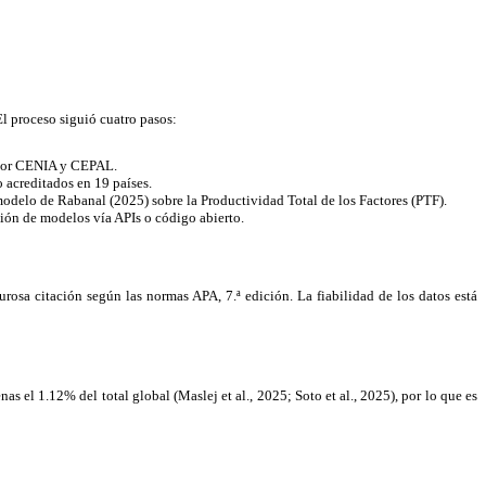
l proceso siguió cuatro pasos:
o por CENIA y CEPAL.
 acreditados en 19 países.
modelo de Rabanal (2025) sobre la Productividad Total de los Factores (PTF).
ción de modelos vía APIs o código abierto.
osa citación según las normas APA, 7.ª edición. La fiabilidad de los datos está
s el 1.12% del total global (Maslej et al., 2025; Soto et al., 2025), por lo que es