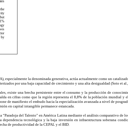
tes
the
vity
but
1%
logy
ves
or
 by
l (IA), especialmente la denominada generativa, actúa actualmente como un cataliz
terizados por una baja capacidad de crecimiento y una alta desigualdad (Soto et al.
ales, existe una brecha persistente entre el consumo y la producción de conocimi
lda en cifras como que la región representa el 8,8% de la población mundial y el
 pone de manifiesto el embudo hacia la especialización avanzada a nivel de posgrad
ersión en capital intangible permanece estancada.
de la “Paradoja del Talento” en América Latina mediante el análisis comparativo de l
dependencia tecnológica y la baja inversión en infraestructura soberana condicio
recha de productividad de la CEPAL y el BID.