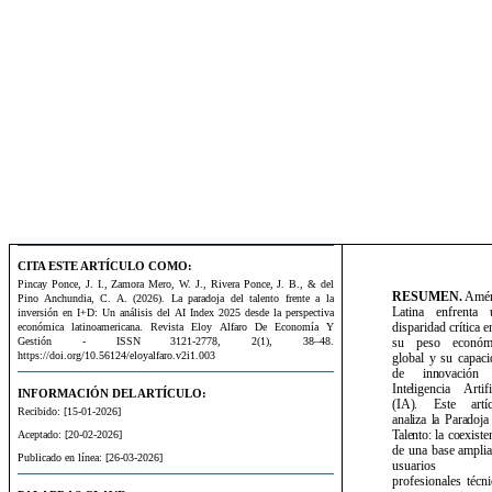
CITA ESTE ARTÍCULO COMO:
Pincay Ponce, J. I., Zamora Mero, W. J., Rivera Ponce, J. B., & del
RESUMEN.
Amér
Pino Anchundia, C. A. (2026). La paradoja del talento frente a la
Latina enfrenta 
inversión en I+D: Un análisis del AI Index 2025 desde la perspectiva
disparidad crítica e
económica latinoamericana. Revista Eloy Alfaro De Economía Y
su peso económ
Gestión - ISSN 3121-2778, 2(1), 38–48.
https://doi.org/10.56124/eloyalfaro.v2i1.003
global y su capaci
de
innovación
Inteligencia
Artifi
INFORMACIÓN DEL ARTÍCULO:
(IA).
Este artíc
Recibido: [15-01-2026]
analiza la Paradoja
Talento:
la coexiste
Aceptado: [20-02-2026]
de
una
base
ampli
Publicado en línea: [26-03-2026]
usuarios
profesionales
técn