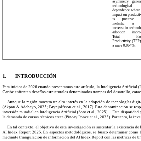
asymmetry genera
technological
dependence
where
impact
on
producti
is
positive
inelastic:
a
increase
in techno
adoption impro
Total Fact
Productivity (TFP)
a mere 0.064%.
1. INTRODUCCIÓN
Para inicios de 2026 cuando presentamos este artículo, la Inteligencia Artificia
Caribe enfrentan desafíos estructurales denominados trampas del desarrollo, carac
Aunque la región muestra un alto interés en la adopción de tecnologías digit
(Akpan & Adebayo, 2025; Brynjolfsson et al., 2017). Esta denominación se respa
inversión mundial en Inteligencia Artificial (Soto et al., 2025)… Esta disparidad
la demanda de cursos técnicos crece (Pincay Ponce et al., 2025). Por tanto, la inv
En tal contexto, el objetivo de esta investigación es sustentar la existencia 
AI Index Report 2025. En aspectos metodológicos, se buscó determinar cómo la 
mediante triangulación de información del AI Index Report con las métricas de b