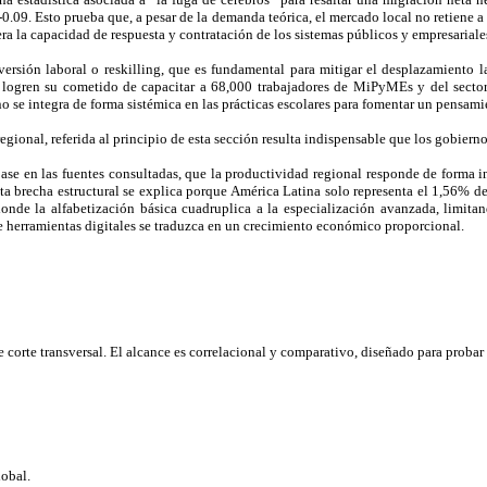
0.09. Esto prueba que, a pesar de la demanda teórica, el mercado local no retiene a s
a la capacidad de respuesta y contratación de los sistemas públicos y empresariales
nversión laboral o reskilling, que es fundamental para mitigar el desplazamiento 
logren su cometido de capacitar a 68,000 trabajadores de MiPyMEs y del sector
o se integra de forma sistémica en las prácticas escolares para fomentar un pensamie
egional, referida al principio de esta sección resulta indispensable que los gobier
 base en las fuentes consultadas, que la productividad regional responde de forma
a brecha estructural se explica porque América Latina solo representa el 1,56% de
nde la alfabetización básica cuadruplica a la especialización avanzada, limita
de herramientas digitales se traduzca en un crecimiento económico proporcional.
orte transversal. El alcance es correlacional y comparativo, diseñado para probar r
obal.