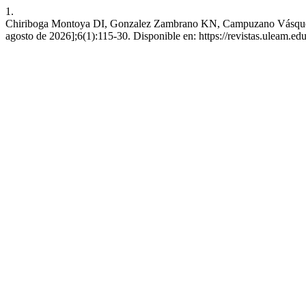
1.
Chiriboga Montoya DI, Gonzalez Zambrano KN, Campuzano Vásquez JA. 
agosto de 2026];6(1):115-30. Disponible en: https://revistas.uleam.ed