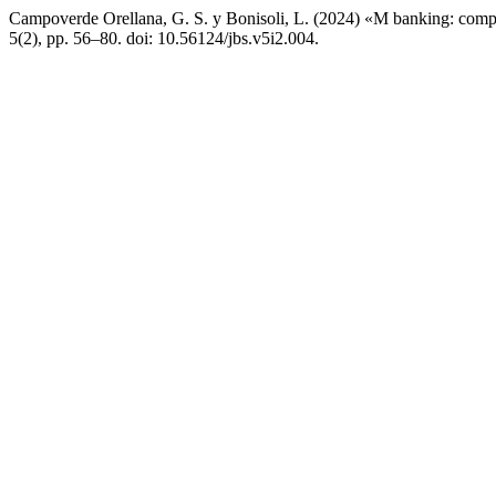
Campoverde Orellana, G. S. y Bonisoli, L. (2024) «M banking: compor
5(2), pp. 56–80. doi: 10.56124/jbs.v5i2.004.