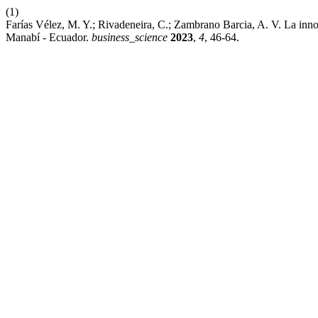
(1)
Farías Vélez, M. Y.; Rivadeneira, C.; Zambrano Barcia, A. V. La in
Manabí - Ecuador.
business_science
2023
,
4
, 46-64.