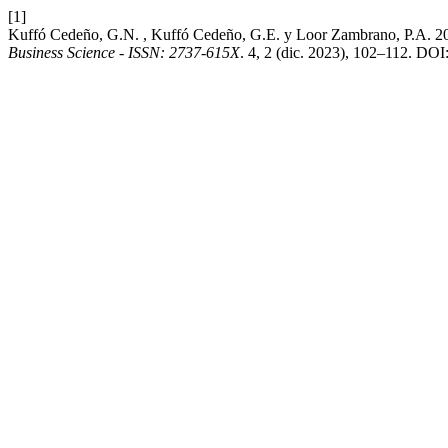
[1]
Kuffó Cedeño, G.N. , Kuffó Cedeño, G.E. y Loor Zambrano, P.A. 202
Business Science - ISSN: 2737-615X
. 4, 2 (dic. 2023), 102–112. DOI