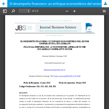
El desempeño financiero: un enfoque econométrico del sector cooperativista ecuatoriano