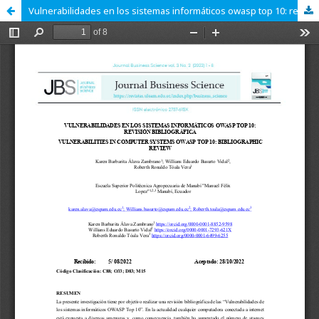
Vulnerabilidades en los sistemas informáticos owasp top 10: revisión bibliográfica