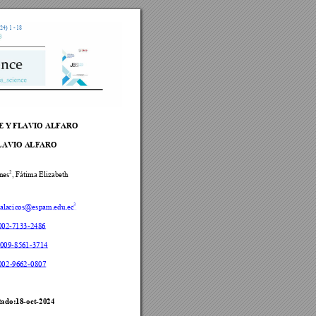
024
) 1
 - 18
 Y 
FLAVI
O ALFA
RO
LAVIO A
LFARO
2
one
s
, F
átima 
E
lizabeth
3
alaci
cos@
espam
.ed
u
.ec
002
-
71
33
-
2486
00
09
-
8561
-
3714
002
-
9662
-
0807
tad
o
:18
-
o
ct
-
2024