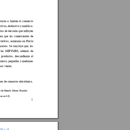
ibuyen o limitan
 el comercio 
ctivos, deductivo y
 analí
tico
-
tos de
 decis
ión que influye
n 
can
que 
los comer
ciantes de 
ctativas; a
simismo 
en Flavio 
ncarios. Se
 concluye qu
e, 
l
o
s 
 las MIPYMES, además de 
 
productos
, desconfianza
al
 micr
o, pequeñas y medianas 
 sus
 ventas
. 
nes de co
mercio
 electrónico,
ro de Manabí. Ma
nta, Ecuador. 
-nc-sa/4.0) 
1 
024
) 1
 - 18