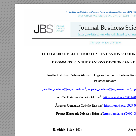
J.  Cedeño, 
A.
 Cedeño, F. 
Palacio
s 
Journal Business Scie
nce 5
N°
2 (2
/ 
EL COMERCI
O ELE
CTRÓ
NICO EN LO
S CA
NTONES 
CHONE
E-
COMMER
CE IN 
THE CAN
TONS OF
 CHONE
 AND
 F
1
Jeniff
er C
ata
lina C
ed
eño
 Alcí
var
, Án
gel
es
 Cumandá
 Ce
de
ño Br
i
3
Palacio
s Br
ion
es
1
2
jeniff
er_
ced
eno
@
espam
.ed
u.
ec
, 
angeles_
ced
en
o
@esp
am.
ed
u.ec
, 
fp
1    
Jeniff
er C
ata
lina C
ed
eño
 Alcí
var
htt
ps:
//
orc
id.org/
00
09
-
0
2  
Án
geles C
u
mand
á Ced
eñ
o Brio
n
es
htt
ps:
//
orc
id.or
g/00
09
-
3 
Fátim
a Elizab
e
th
 Palacio
s B
rion
es
htt
ps:
//
orcid.org/
00
00
-
0
Recib
ido
:2
-
Sep
-
2024 
Acep