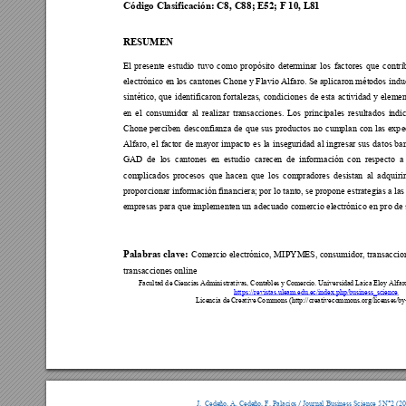
Códig
o Cl
as
ifi
cac
ión:
 C8, C
88; E
52; 
F 
10, 
L81
RESUMEN
El presente estudio tuvo como propósito 
determinar 
los factores que contr
electró
nico en
los cantones
 Chone y Flavio Al
faro. 
S
e a
plicaron métodos indu
sintético
, que identifica
ron 
fortalezas
, 
condicio
nes de esta actividad
y 
elemen
en el consumi
dor al real
izar transaccion
es. Los pri
nc
i
pales result
ados 
indi
Chone 
per
ciben
desconfianza de que s
us productos no cumplan 
con las
expe
Alfaro
, 
el factor de mayor impacto es la in
segurid
ad al ingresa
r sus datos
 ba
GAD de los cantones en estudi
o carecen de información con respecto
 a
complicados 
procesos que hace
n que los compradores desis
tan 
al
adquirir
proporcionar información financiera
; por lo
 tanto, 
se propone estrategias
a 
las
empresas 
par
a que 
implementen un adecuado come
rcio electrónico en pro de
Pa
labra
s cla
v
e:
Comercio
 electr
ónico, MIP
YMES, consum
idor, tr
ansaccio
transacciones
 online
Facultad d
e Cien
cias Adminis
trativas
, Contables 
y Comercio
. Universidad Laica Eloy Alfa
https://revistas.uleam.edu.ec/index.php/business_science
Licen
cia de Creati
ve Common
s
(http://creativec
ommons.
org/licens
es/by
J.  Cedeño, 
A.
 Cedeño, F. 
Palacio
s 
Journal Business Scie
nce 5
N°
2 (2
/ 