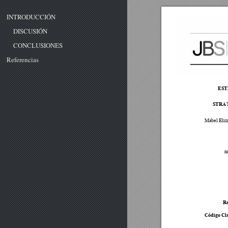
INTRODUCCIÓN
DISCUSIÓN
CONCLUSIONES
Referencias
EST
STRA
Mabel Eli
z
m
Re
Código Cla