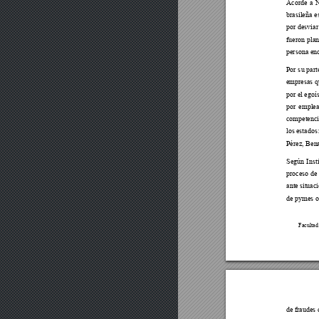
Acorde a N
brasileña 
por desviar
fueron plan
persona en
Po
r
 s
u 
part
empresas q
por 
el egoí
por emplea
competenc
los estados
Pérez,
 Ben
Según 
Inst
proceso de
ante situac
de pymes o
Facult
ad
de fraudes 