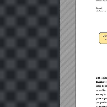
Figur
a 1
Prob
lemáti
cas
Des
e
Para aquel
finan
cieros
sobre frau
un a
náli
sis
estrategias
parte impo
que puedan
L
a investi