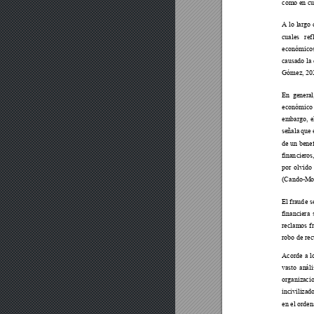
como en cua
A lo largo 
cuales ref
económicos
causado la
Gómez, 20
En general
económico 
embargo, e
señala que
de un be
ne
finan
cieros
por olvido
(Cando-
M
o
El fraud
e s
financiera 
reclamos f
robo 
de rec
Acorde a
 l
vasto análi
organi
zaci
incivilizad
en el orden