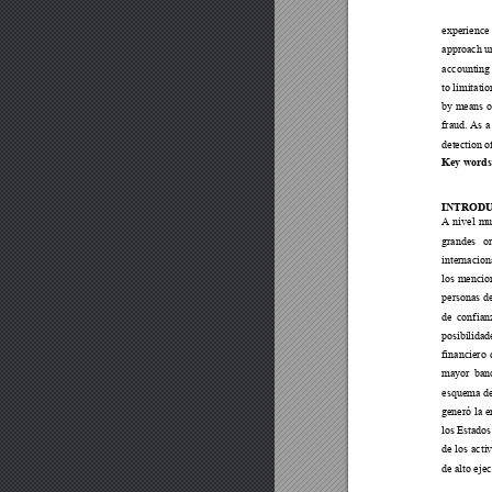
experience
approach u
accounting 
to limitati
by means o
fraud. 
As a 
detection o
Key words
INTROD
A nivel mu
grandes or
internacio
los mencio
personas d
de confi
an
posibili
dad
financiero
mayor banc
esquema de
generó l
a 
los Estado
de 
los acti
de alto ej
ec