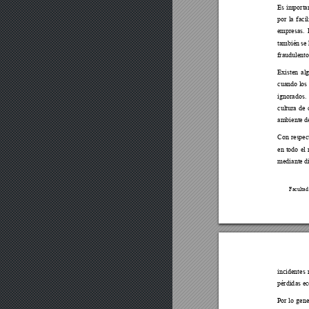
Es importan
por la facil
empresas.
 
también se
fraudulento
Existen al
cuando los
ignorados.
cultura de
ambiente de
Con respec
en todo e
l
mediante di
Facult
ad
incident
es 
pérdid
as e
Por l
o gene