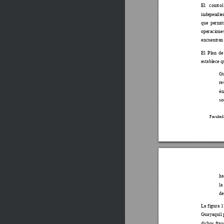
El contro
independ
i
que permit
operacio
ne
encuentran 
El Plan de
establece q
Gu
re
én
so
Facult
ad
ha
la
de
La
f
igura 1
Guayaquil 
dichos frau