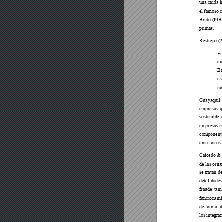
una caída i
el famo
so 
B
ruto (PIB)
primas.
Restrepo
(
E
en
Ba
es
no
Guayaquil
empresas q
sostenible 
empresas n
componente
entre otros.
Caicedo 
&
de las orga
se tratan de
debili
dades
fraude tam
funcio
nami
de formalid
los integr
an