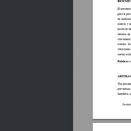
RESUME
El presente 
para la pre
de auditorí
autores y l
posee un e
laboran
 en
convenien
c
estudio
. 
Se
situaciones
ciertas 
estr
Palabras c
ABSTRA
The presen
prevention 
therefore, 
Facult
ad